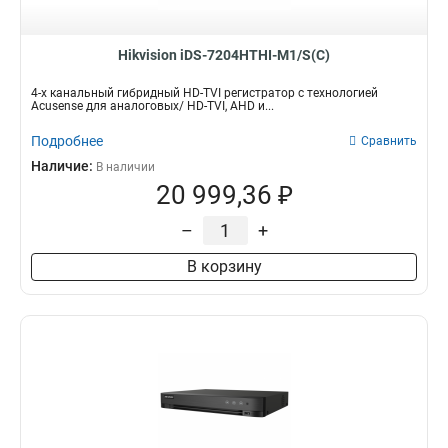
58вт
9
18вт
10
Hikvision iDS-7204HTHI-M1/S(C)
15вт
19
20вт
22
4-х канальный гибридный HD-TVI регистратор с технологией
Acusense для аналоговых/ HD-TVI, AHD и...
Подробнее
Сравнить
Наличие:
В наличии
20 999,36 ₽
–
+
В корзину