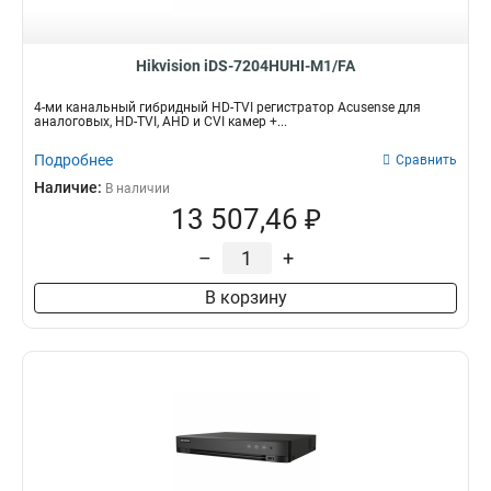
82вт
72Мбит/с
1
8
3вт
96Мбит/с
1
13
165вт
128Мбит/с
1
16
Hikvision iDS-7204HUHI-M1/FA
50вт
40Мбит/с
1
2
4-ми канальный гибридный HD-TVI регистратор Acusense для
120вт
10Мбит/с
1
3
аналоговых, HD-TVI, AHD и CVI камер +...
105вт
60Мбит/с
2
4
Подробнее
Сравнить
55вт
80Мбит/с
2
7
Наличие:
В наличии
95вт
256Мбит/с
2
14
13 507,46 ₽
280вт
160Мбит/с
2
17
180вт
2
–
+
60вт
3
В корзину
12вт
3
25вт
4
75вт
4
40вт
4
65вт
4
6вт
5
8вт
5
10вт
8