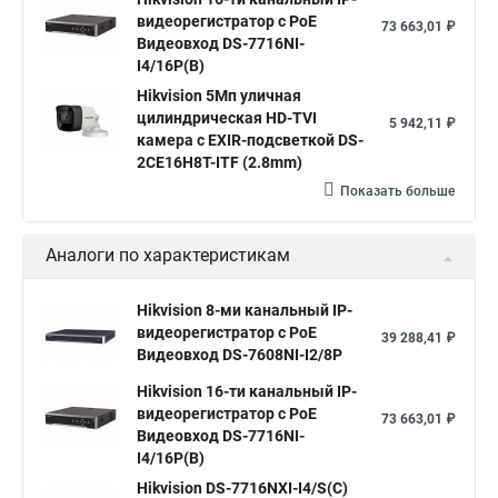
видеорегистратор c PoE
73 663,01 ₽
Видеовход DS-7716NI-
I4/16P(B)
Hikvision 5Мп уличная
цилиндрическая HD-TVI
5 942,11 ₽
камера с EXIR-подсветкой DS-
2CE16H8T-ITF (2.8mm)
Показать больше
Аналоги по характеристикам
Hikvision 8-ми канальный IP-
видеорегистратор c PoE
39 288,41 ₽
Видеовход DS-7608NI-I2/8P
Hikvision 16-ти канальный IP-
видеорегистратор c PoE
73 663,01 ₽
Видеовход DS-7716NI-
I4/16P(B)
Hikvision DS-7716NXI-I4/S(C)