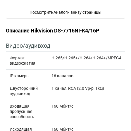
Посмотрите Аналоги внизу страницы
Описание Hikvision DS-7716NI-K4/16P
Видео/аудивход
Формат
H.265/H.265+/H.264/H.264+/MPEG4
видеосжатия
IP камеры
16 каналов
Двусторонний
1 канал, RCA (2.0 Vp-p, 1kΩ)
аудиовход
Входящая
160 Мбит/с
пропускная
способность
Исходящая
160 Мбит/с