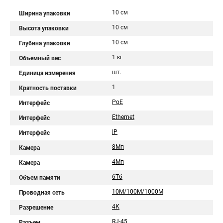
10 см
Ширина упаковки
10 см
Высота упаковки
10 см
Глубина упаковки
1 кг
Объемный вес
шт.
Единица измерения
1
Кратность поставки
PoE
Интерфейс
Ethernet
Интерфейс
IP
Интерфейс
8Мп
Камера
4Мп
Камера
6Тб
Объем памяти
10M/100M/1000M
Проводная сеть
4К
Разрешение
RJ-45
Разъем