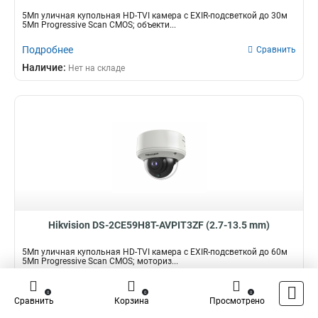
5Мп уличная купольная HD-TVI камера с EXIR-подсветкой до 30м
5Мп Progressive Scan CMOS; объекти...
Подробнее
Сравнить
Наличие:
Нет на складе
Hikvision DS-2CE59H8T-AVPIT3ZF (2.7-13.5 mm)
5Мп уличная купольная HD-TVI камера с EXIR-подсветкой до 60м
5Мп Progressive Scan CMOS; моториз...
Подробнее
Сравнить
0
0
0
Сравнить
Корзина
Просмотрено
Наличие:
Нет на складе