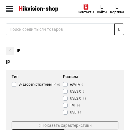
Контакты
Войти
Корзина
IP
IP
Тип
Разъем
Видеорегистраторы IP
eSATA
69
9
USB3.0
6
USB2.0
18
TVI
16
USB
39
RJ-45
Режим съемки
Проводная сеть
47
Показать характеристики
HDMI
77
CVI
1000M
18
8