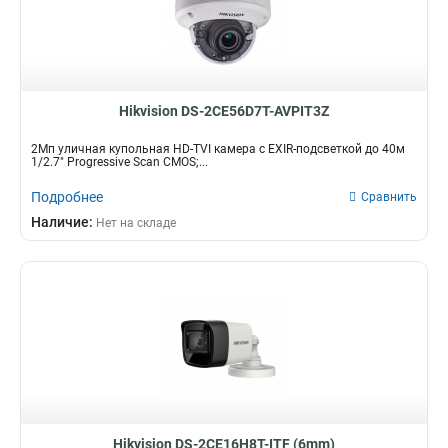
Hikvision DS-2CE56D7T-AVPIT3Z
2Мп уличная купольная HD-TVI камера с EXIR-подсветкой до 40м
1/2.7" Progressive Scan CMOS;...
Подробнее
Сравнить
Наличие:
Нет на складе
Hikvision DS-2CE16H8T-ITF (6mm)