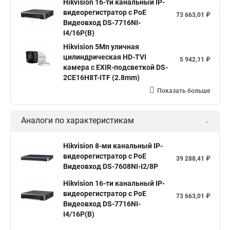
Hikvision 16-ти канальный IP-
видеорегистратор c PoE
73 663,01 ₽
Видеовход DS-7716NI-
I4/16P(B)
Hikvision 5Мп уличная
цилиндрическая HD-TVI
5 942,11 ₽
камера с EXIR-подсветкой DS-
2CE16H8T-ITF (2.8mm)
Показать больше
Аналоги по характеристикам
Hikvision 8-ми канальный IP-
видеорегистратор c PoE
39 288,41 ₽
Видеовход DS-7608NI-I2/8P
Hikvision 16-ти канальный IP-
видеорегистратор c PoE
73 663,01 ₽
Видеовход DS-7716NI-
I4/16P(B)