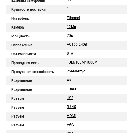
шт.
Единица измерения
1
Кратность поставки
Ethernet
Интерфейс
12Мп
Камера
20вт
Мощность
АC100-240В
Напряжение
8Тб
Объем памяти
10M/100M/1000M
Проводная сеть
256Мбит/с
Пропускная способность
4К
Разрешение
1080Р
Разрешение
USB
Разъем
RJ-45
Разъем
HDMI
Разъем
VGA
Разъем