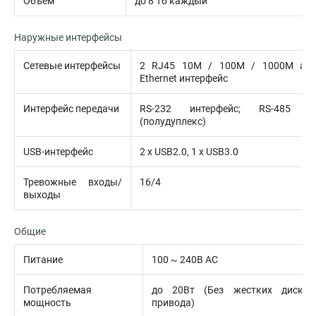
Объем
до 8 Тб каждый
Наружные интерфейсы
Сетевые интерфейсы
2 RJ45 10M / 100M / 1000M ада
Ethernet интерфейс
Интерфейс передачи
RS-232 интерфейс; RS-485 ин
(полудуплекс)
USB-интерфейс
2 х USB2.0, 1 х USB3.0
Тревожные входы/
16/4
выходы
Общие
Питание
100 ~ 240В AC
Потребляемая
до 20Вт (Без жестких диско
мощность
привода)