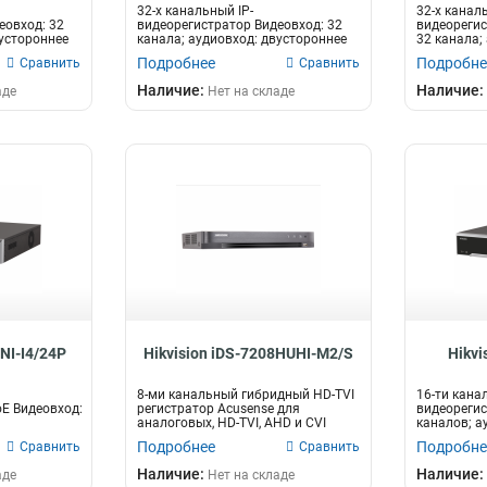
32-х канальный IP-
32-х каналь
еовход: 32
видеорегистратор Видеовход: 32
видеорегис
вустороннее
канала; аудиовход: двустороннее
32 канала;
аудио 1 канал...
двусторонне
Подробнее
Подробне
Сравнить
Сравнить
Наличие:
Наличие:
аде
Нет на складе
NI-I4/24P
Hikvision iDS-7208HUHI-M2/S
Hikv
8-ми канальный гибридный HD-TVI
16-ти кана
oE Видеовход:
регистратор Acusense для
видеорегис
аналоговых, HD-TVI, AHD и CVI
каналов; а
.
камер +...
аудио 1 кан
Подробнее
Подробне
Сравнить
Сравнить
Наличие:
Наличие:
аде
Нет на складе