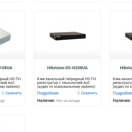
H108UA
Hikvision DS-H208UA
Hikvi
дный HD-TVI
8-ми канальный гибридный HD-TVI
8-ми канал
огией AoC
регистратор c технологией AoC
регистрато
ому кабелю)
(аудио по коаксиальному кабелю)
(аудио по 
д...
д...
Подробнее
Подробне
Сравнить
Сравнить
Наличие:
Наличие:
аде
Нет на складе