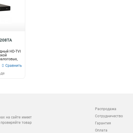
H208TA
дный HD-TVI
жкой
налоговых,
Сравнить
аде
Распродажа
Сотрудничество
рах на сайте имеет
 проверяйте товар
Гарантия
Оплата