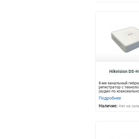
Hikvision DS-
8-ми канальный гибри
регистратор c технол
(аудио по коаксиальн
д...
Подробнее
Наличие:
Нет на скл