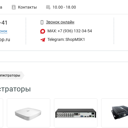
а
Контакты
10.00 - 18.00
-41
Звонок онлайн
MAX: +7 (936) 132-34-54
онок
op.ru
Telegram: ShopMSK1
егистраторы
страторы