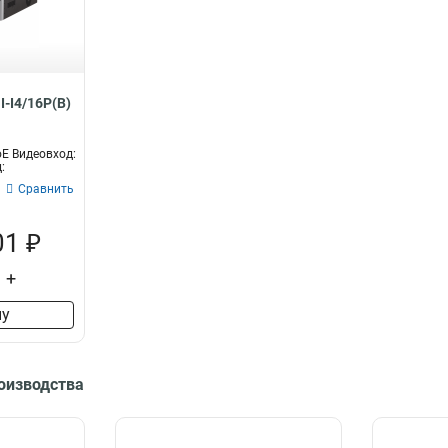
32Мбит/с
2
72Мбит/с
8
96Мбит/с
13
128Мбит/с
16
I-I4/16P(B)
40Мбит/с
2
10Мбит/с
3
60Мбит/с
oE Видеовход:
4
:
80Мбит/с
7
Сравнить
256Мбит/с
14
160Мбит/с
17
01 ₽
+
ну
роизводства