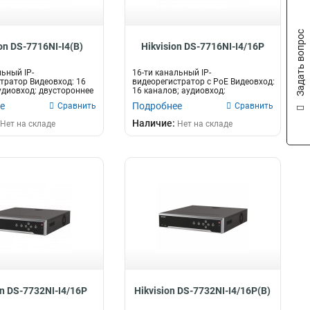
Задать вопрос
on DS-7716NI-I4(B)
Hikvision DS-7716NI-I4/16P
льный IP-
16-ти канальный IP-
тратор Видеовход: 16
видеорегистратор c PoE Видеовход:
удиовход: двустороннее
16 каналов; аудиовход:
а...
двустороннее аудио...
е
Подробнее
Сравнить
Сравнить
Наличие:
Нет на складе
Нет на складе
on DS-7732NI-I4/16P
Hikvision DS-7732NI-I4/16P(B)