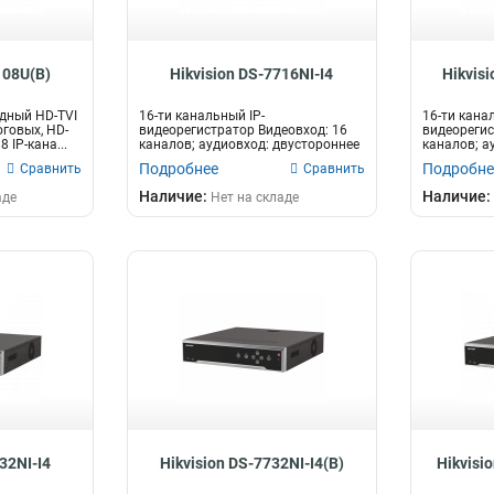
108U(B)
Hikvision DS-7716NI-I4
Hikvisi
дный HD-TVI
16-ти канальный IP-
16-ти кана
оговых, HD-
видеорегистратор Видеовход: 16
видеорегис
8 IP-кана...
каналов; аудиовход: двустороннее
каналов; а
аудио 1 кана...
аудио 1 кан
Подробнее
Подробне
Сравнить
Сравнить
Наличие:
Наличие:
аде
Нет на складе
32NI-I4
Hikvision DS-7732NI-I4(B)
Hikvisi