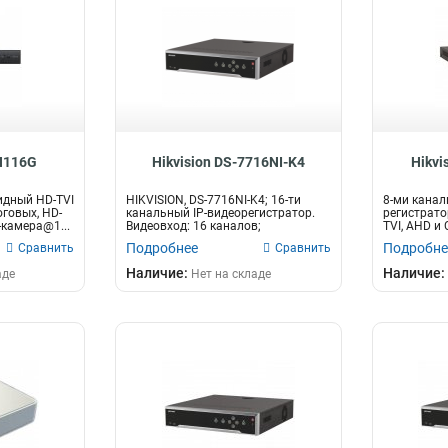
-H116G
Hikvision DS-7716NI-K4
Hikvi
идный HD-TVI
HIKVISION, DS-7716NI-K4; 16-ти
8-ми канал
оговых, HD-
канальный IP-видеорегистратор.
регистрато
-камера@1...
Видеовход: 16 каналов;
TVI, AHD и C
аудиовход:...
Подробнее
Подробне
Сравнить
Сравнить
Наличие:
Наличие:
аде
Нет на складе