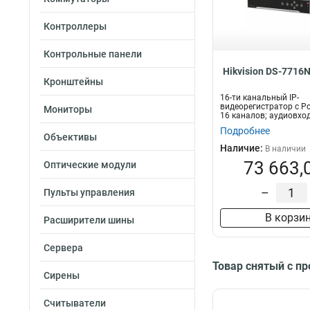
5вт
1
82вт
1
Контроллеры
3вт
1
Контрольные панели
165вт
1
Hikvision DS-7716N
50вт
1
Кронштейны
120вт
1
16-ти канальный IP-
105вт
видеорегистратор c P
2
Мониторы
16 каналов; аудиовход
55вт
2
двустороннее аудио...
Подробнее
Объективы
95вт
2
Наличие:
В наличии
280вт
2
73 663,
Оптические модули
180вт
2
60вт
3
–
Пульты управления
12вт
3
В корзи
Расширители шины
25вт
4
75вт
4
Сервера
40вт
4
Товар снятый с п
65вт
4
Сирены
6вт
5
Считыватели
8вт
5