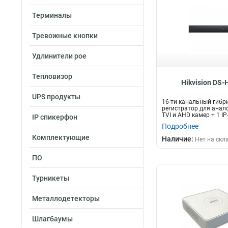
10вт
8
Терминалы
58вт
9
18вт
10
Тревожные кнопки
15вт
19
Удлинители poe
20вт
22
Тепловизор
Hikvision DS
UPS продукты
16-ти канальный гибр
регистратор для анал
TVI и AHD камер + 1 IP
IP спикерфон
Подробнее
Комплектующие
Наличие:
Нет на скл
ПО
Турникеты
Металлодетекторы
Шлагбаумы