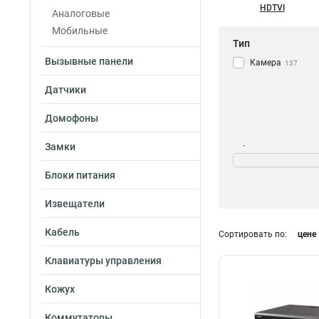
HDTVI
Аналоговые
Мобильные
Тип
Вызывные панели
Камера
137
Датчики
Домофоны
Замки
Объем памяти
8Тб
23
Блоки питания
6Тб
40
10Тб
Извещатели
39
Кабель
Сортировать по:
цене
Мощность
Клавиатуры управления
300вт
1
Кожух
7вт
1
45вт
1
Коммутаторы