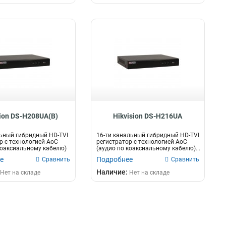
sion DS-H208UA(B)
Hikvision DS-H216UA
ьный гибридный HD-TVI
16-ти канальный гибридный HD-TVI
р c технологией AoC
регистратор c технологией AoC
коаксиальному кабелю)
(аудио по коаксиальному кабелю)...
е
Подробнее
Сравнить
Сравнить
Наличие:
Нет на складе
Нет на складе