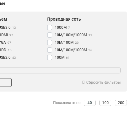
ные
ъем
Проводная сеть
USB3.0
1000M
13
7
HDMI
10M/100M/1000М
97
11
VGA
10M/100M
97
20
HDD
10M/100M/1000M
15
26
USB2.0
100M
43
61
USB
10M
пень защиты
Разрешение
56
48
RJ-45
80
IP67
1920х1080
13
6
RCA
97
2К
11
Сбросить фильтры
2560х1944
13
3D
18
Показывать по:
40
100
200
1080p/720p
26
720p
44
4К
73
1080Р
98