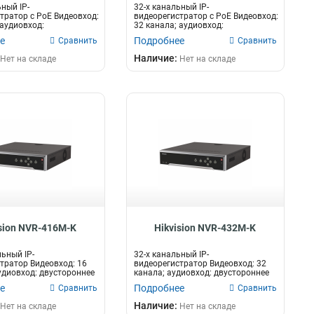
ный IP-
32-х канальный IP-
тратор c PoE Видеовход:
видеорегистратор c PoE Видеовход:
 аудиовход:
32 канала; аудиовход:
е аудио 1...
двустороннее аудио 1...
е
Подробнее
Сравнить
Сравнить
Наличие:
Нет на складе
Нет на складе
ision NVR-416M-K
Hikvision NVR-432M-K
льный IP-
32-х канальный IP-
тратор Видеовход: 16
видеорегистратор Видеовход: 32
удиовход: двустороннее
канала; аудиовход: двустороннее
а...
аудио 1 канал...
е
Подробнее
Сравнить
Сравнить
Наличие:
Нет на складе
Нет на складе