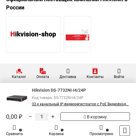
России
Каталог
Оплата
Доставка
Контакты
Войти
Hikvision DS-7732NI-I4/24P
Код товара: DS-7732NI-I4/24P
32-х канальный IP-видеорегистратор c PoE Видеовход...
0,00 ₽
–
+
В корзину
0
0
1
Сравнить
Корзина
Просмотрено