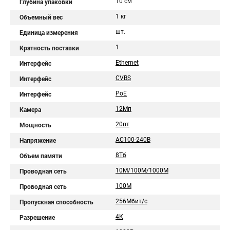
10 см
Глубина упаковки
1 кг
Объемный вес
шт.
Единица измерения
1
Кратность поставки
Ethernet
Интерфейс
CVBS
Интерфейс
PoE
Интерфейс
12Мп
Камера
20вт
Мощность
AC100-240В
Напряжение
8Тб
Объем памяти
10M/100M/1000M
Проводная сеть
100M
Проводная сеть
256Мбит/с
Пропускная способность
4К
Разрешение