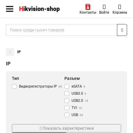
Контакты
Войти
Корзина
IP
IP
Тип
Разъем
Видеорегистраторы IP
eSATA
69
9
USB3.0
6
USB2.0
18
TVI
16
USB
39
RJ-45
Режим съемки
Проводная сеть
47
Показать характеристики
HDMI
77
CVI
1000M
18
8