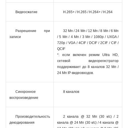
Видеосжатие
H.265+ / H.265 / H.264+ / H.264
Разрешение при
32 Мп / 24 Мп / 12 Мп / 8 Мп / 6 Мп
записи
/ 5 Мп / 4 Мп / 3 Мп / 1080p / UXGA /
720p / VGA / 4CIF / DCIF / 2CIF / CIF /
QCIF
*: если включен режим Ultra HD,
сетевой видеорегистратор
поддерживает до 8 каналов 32 Мп /
24 Мп IP-видеовходов.
Синхронное
8 каналов
воспроизведение
Производительность
2 канала @ 32 Мп (30 к/с) / 2
декодирования
канала @ 24 Мп (30 к/с) / 4 канала @