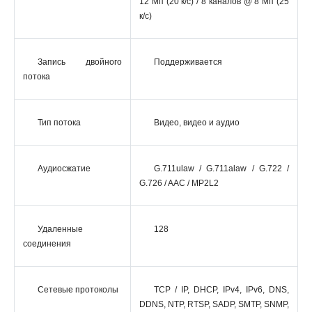
12 Мп (20 к/с) / 8 каналов @ 8 Мп (25
к/с)
Запись двойного
Поддерживается
потока
Тип потока
Видео, видео и аудио
Аудиосжатие
G.711ulaw / G.711alaw / G.722 /
G.726 / AAC / MP2L2
Удаленные
128
соединения
Сетевые протоколы
TCP / IP, DHCP, IPv4, IPv6, DNS,
DDNS, NTP, RTSP, SADP, SMTP, SNMP,