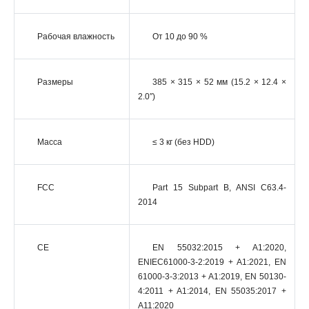
Рабочая влажность
От 10 до 90 %
Размеры
385 × 315 × 52 мм (15.2 × 12.4 ×
2.0″)
Масса
≤ 3 кг (без HDD)
FCC
Part 15 Subpart B, ANSI C63.4-
2014
CE
EN 55032:2015 + A1:2020,
ENIEC61000-3-2:2019 + A1:2021, EN
61000-3-3:2013 + A1:2019, EN 50130-
4:2011 + A1:2014, EN 55035:2017 +
A11:2020