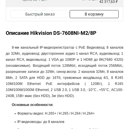
42 317,63 ₽
Быстрый заказ
В корзину
Описание Hikvision DS-7608NI-M2/8P
8-ми канальный IP-видеорегистратор с PoE Видеовход: 8 каналов
до 32Мп, аудиовход: двустороннее аудио 1 канал RCA, аудиовыход: 1
канал RCA, видеовыход: 1 VGA до 1080Р и 1 HDMI до 8K(7680 4320)
(независимые). Входящий поток 128Мб/с, исходящий поток 256Мб/с,
разрешение записи до 32Мп, синхр.воспр. 2 каналов 32Мп, 8 каналов
8Мп, 2 SATA для HDD до 16Тб, тревожные вход/выход 4/1, 8 RJ45
10M/100M Ethernet PoE интерфейсов ( 120Вт), 1 RJ45
10M/100M/1000M Ethernet, 2 USB 2.0, 1 USB 3.0, -10°C...+55°C, АC100-
240В, 15Вт макс (без HDD), 3кг (без HDD).
Основные особенности:
Форматы видео: H.265+ / H.265 / H.264 / H.264+
IP-видеовходы: до 8 каналов