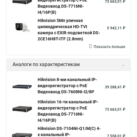
видеорегистратор c PoE
73 663,01 ₽
Видеовход DS-7716NI-
I4/16P(B)
Hikvision 5Мп уличная
цилиндрическая HD-TVI
5 942,11 ₽
камера с EXIR-подсветкой DS-
2CE16H8T-ITF (2.8mm)
Показать больше
Аналоги по характеристикам
Hikvision 8-ми канальный IP-
видеорегистратор c PoE
39 288,41 ₽
Видеовход DS-7608NI-I2/8P
Hikvision 16-ти канальный IP-
видеорегистратор c PoE
73 663,01 ₽
Видеовход DS-7716NI-
I4/16P(B)
Hikvision DS-7104NI-Q1/M(C) 4-
х канальный IP-
7 558,01 ₽