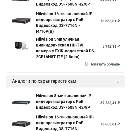
Видеовход DS-7608NI-I2/8P
Hikvision 16-ти канальный IP-
видеорегистратор c PoE
73 663,01 ₽
Видеовход DS-7716NI-
I4/16P(B)
Hikvision 5Мп уличная
цилиндрическая HD-TVI
5 942,11 ₽
камера с EXIR-подсветкой DS-
2CE16H8T-ITF (2.8mm)
Показать больше
Аналоги по характеристикам
Hikvision 8-ми канальный IP-
видеорегистратор c PoE
39 288,41 ₽
Видеовход DS-7608NI-I2/8P
Hikvision 16-ти канальный IP-
видеорегистратор c PoE
73 663,01 ₽
Видеовход DS-7716NI-