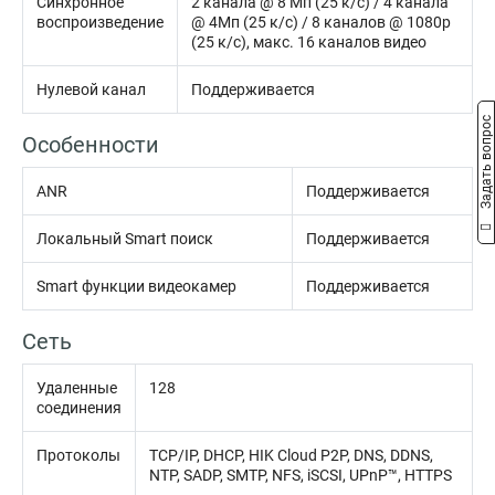
Синхронное
2 канала @ 8 Мп (25 к/с) / 4 канала
воспроизведение
@ 4Мп (25 к/с) / 8 каналов @ 1080p
(25 к/с), макс. 16 каналов видео
Нулевой канал
Поддерживается
Задать вопрос
Особенности
ANR
Поддерживается
Локальный Smart поиск
Поддерживается
Smart функции видеокамер
Поддерживается
Сеть
Удаленные
128
соединения
Протоколы
TCP/IP, DHCP, HIK Cloud P2P, DNS, DDNS,
NTP, SADP, SMTP, NFS, iSCSI, UPnP™, HTTPS