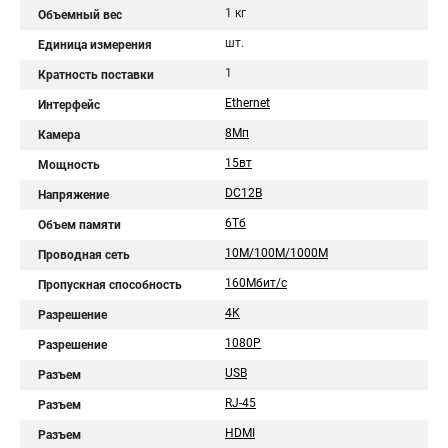
1 кг
Объемный вес
шт.
Единица измерения
1
Кратность поставки
Ethernet
Интерфейс
8Мп
Камера
15вт
Мощность
DC12В
Напряжение
6Тб
Объем памяти
10M/100M/1000М
Проводная сеть
160Мбит/с
Пропускная способность
4К
Разрешение
1080Р
Разрешение
USB
Разъем
RJ-45
Разъем
HDMI
Разъем