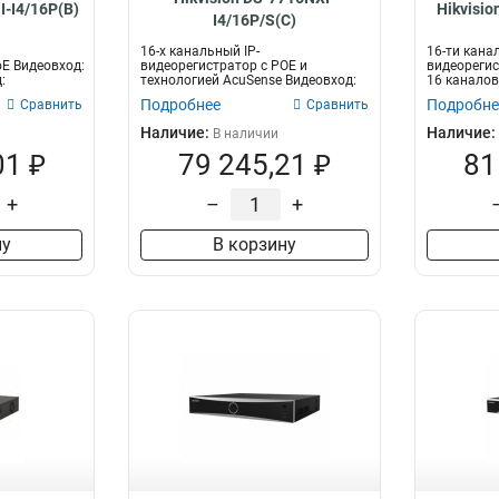
I-I4/16P(B)
Hikvisi
I4/16P/S(C)
16-х канальный IP-
16-ти кана
oE Видеовход:
видеорегистратор с POE и
видеорегис
:
технологией AcuSense Видеовход:
16 каналов
16 канала; аудиовход...
двусторонне
Подробнее
Подробне
Сравнить
Сравнить
Наличие:
Наличие:
В наличии
01 ₽
79 245,21 ₽
81
+
–
+
ну
В корзину