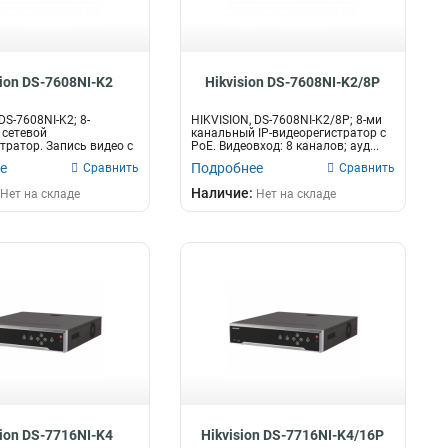
sion DS-7608NI-K2
Hikvision DS-7608NI-K2/8P
DS-7608NI-K2; 8-
HIKVISION, DS-7608NI-K2/8P; 8-ми
 сетевой
канальный IP-видеорегистратор с
тратор. Запись видео с
PoE. Видеовход: 8 каналов; ауд...
м до 8М...
е
Подробнее
Сравнить
Сравнить
Наличие:
Нет на складе
Нет на складе
sion DS-7716NI-K4
Hikvision DS-7716NI-K4/16P