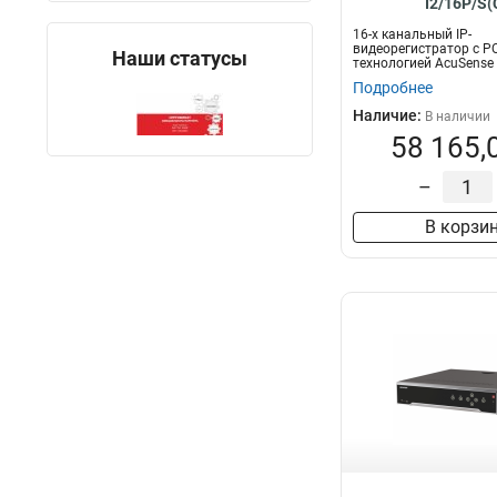
I2/16P/S(
16-х канальный IP-
видеорегистратор с P
Наши статусы
технологией AcuSense
16 канала; аудиовход..
Подробнее
Наличие:
В наличии
58 165,
–
В корзи