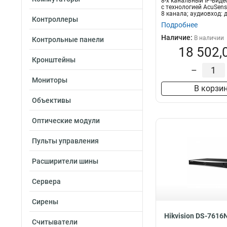
8-х канальный IP-вид
с технологией AcuSens
8 канала; аудиовход: д
Контроллеры
Подробнее
Наличие:
В наличии
Контрольные панели
18 502,
Кронштейны
–
Мониторы
В корзи
Объективы
Оптические модули
Пульты управления
Расширители шины
Сервера
Сирены
Hikvision DS-7616
Считыватели