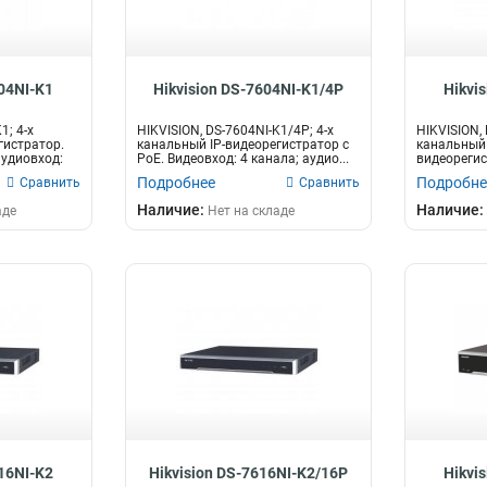
04NI-K1
Hikvision DS-7604NI-K1/4P
Hikvi
1; 4-х
HIKVISION, DS-7604NI-K1/4P; 4-х
HIKVISION, 
гистратор.
канальный IP-видеорегистратор c
канальный
аудиовход:
PoE. Видеовход: 4 канала; аудио...
видеорегис
разрешение
Подробнее
Подробне
Сравнить
Сравнить
Наличие:
Наличие:
аде
Нет на складе
16NI-K2
Hikvision DS-7616NI-K2/16P
Hikvi