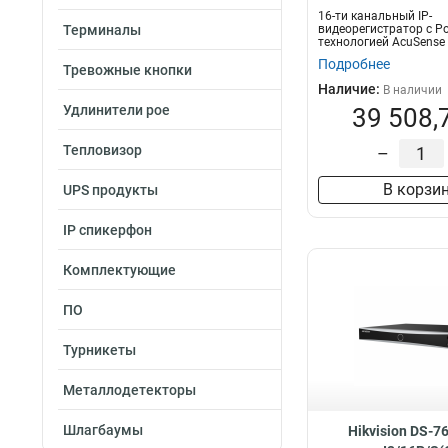
16-ти канальный IP-
Терминалы
видеорегистратор с P
технологией AcuSense
16 каналов; аудиовх...
Подробнее
Тревожные кнопки
Наличие:
В наличии
Удлинители poe
39 508,
Тепловизор
–
В корзи
UPS продукты
IP спикерфон
Комплектующие
ПО
Турникеты
Металлодетекторы
Шлагбаумы
Hikvision DS-7