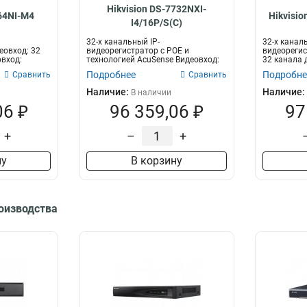
Hikvision DS-7732NXI-
764NI-M4
Hikvisi
I4/16P/S(C)
32-х канальный IP-
32-х каналь
еовход: 32
видеорегистратор с POE и
видеорегис
овход:
технологией AcuSense Видеовход:
32 канала 
32 канала; аудиовход...
двусторонне
Подробнее
Подробне
Сравнить
Сравнить
Наличие:
Наличие:
В наличии
06 ₽
96 359,06 ₽
97
+
–
+
ну
В корзину
роизводства