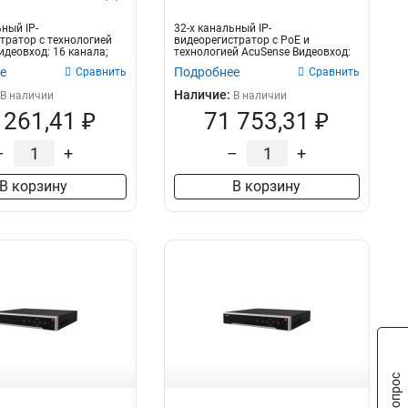
ный IP-
32-х канальный IP-
тратор с технологией
видеорегистратор с PoE и
идеовход: 16 канала;
технологией AcuSense Видеовход:
двус...
32 канала; аудиовход...
е
Подробнее
Сравнить
Сравнить
Наличие:
В наличии
В наличии
 261,41 ₽
71 753,31 ₽
–
+
–
+
В корзину
В корзину