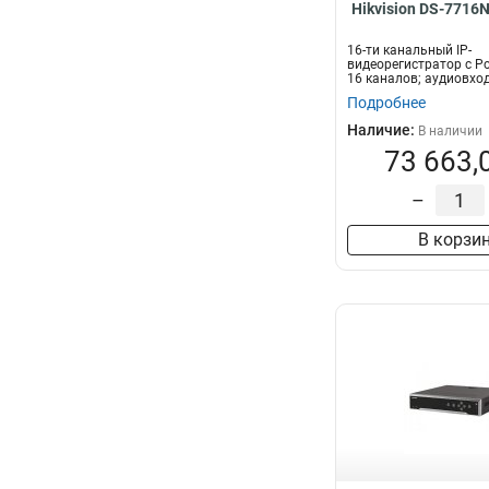
Hikvision DS-7716N
16-ти канальный IP-
видеорегистратор c P
16 каналов; аудиовход
двустороннее аудио...
Подробнее
Наличие:
В наличии
73 663,
–
В корзи