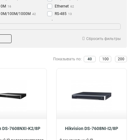
10M
Ethernet
16
62
10M/100M/1000M
RS-485
42
13
100M
IP
ряжение
Объем памяти
33
20
AC24В
8Тб
1
14
DC12В/AC24B
6Тб
1
19
Сбросить фильтры
DC48В
10Тб
1
33
АC100-240В
4
Показывать по:
40
100
200
DC12В
11
AC100-240В
15
12В
21
on DS-7608NXI-K2/8P
Hikvision DS-7608NI-I2/8P