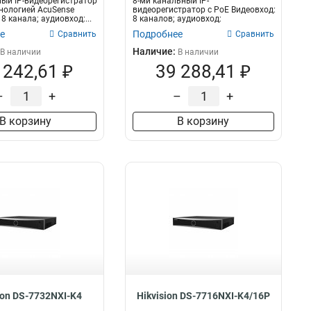
ный IP-видеорегистратор
8-ми канальный IP-
хнологией AcuSense
видеорегистратор c PoE Видеовход:
8 канала; аудиовход:...
8 каналов; аудиовход:
двустороннее аудио 1...
е
Подробнее
Сравнить
Сравнить
Наличие:
В наличии
В наличии
 242,61 ₽
39 288,41 ₽
–
+
–
+
В корзину
В корзину
ion DS-7732NXI-K4
Hikvision DS-7716NXI-K4/16P