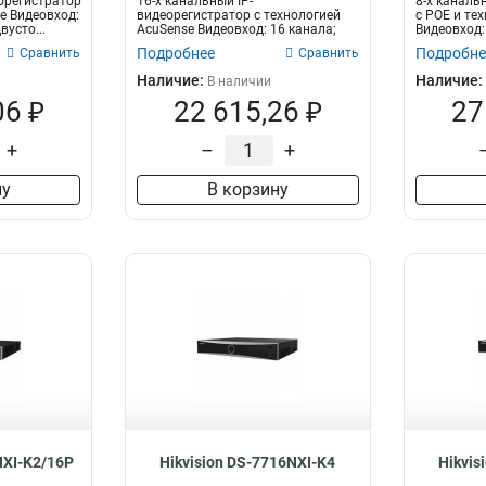
еорегистратор
16-х канальный IP-
8-х каналь
65вт
1
e Видеовход:
видеорегистратор с технологией
с POE и те
вусто...
AcuSense Видеовход: 16 канала;
Видеовход: 
75вт
2
аудиовход: двус...
Подробнее
Подробне
Сравнить
Сравнить
6вт
2
Наличие:
Наличие:
В наличии
105вт
2
06 ₽
22 615,26 ₽
27
280вт
2
180вт
2
+
–
+
8вт
3
ну
В корзину
NXI-K2/16P
Hikvision DS-7716NXI-K4
Hikvis