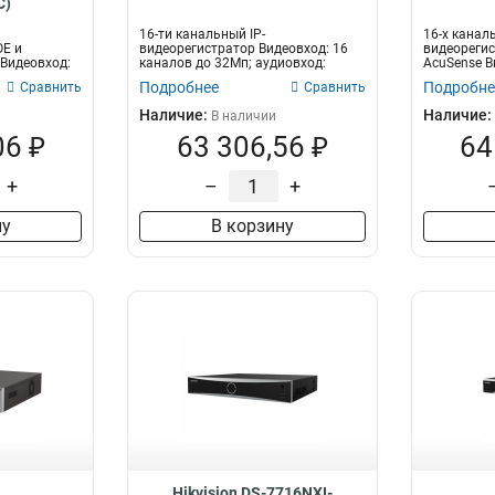
C)
16-ти канальный IP-
16-х каналь
OE и
видеорегистратор Видеовход: 16
видеорегис
 Видеовход:
каналов до 32Мп; аудиовход:
AcuSense В
.
двустороннее ауди...
аудиовход: 
Подробнее
Подробне
Сравнить
Сравнить
Наличие:
Наличие:
В наличии
06 ₽
63 306,56 ₽
64
+
–
+
ну
В корзину
Hikvision DS-7716NXI-