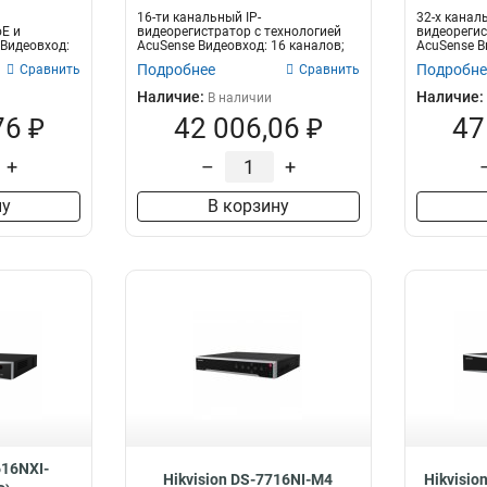
16-ти канальный IP-
32-х каналь
oE и
видеорегистратор с технологией
видеорегис
 Видеовход:
AcuSense Видеовход: 16 каналов;
AcuSense В
аудиовход: дв...
аудиовход: 
Подробнее
Подробне
Сравнить
Сравнить
Наличие:
Наличие:
В наличии
76 ₽
42 006,06 ₽
47
+
–
+
ну
В корзину
616NXI-
Hikvision DS-7716NI-M4
Hikvisio