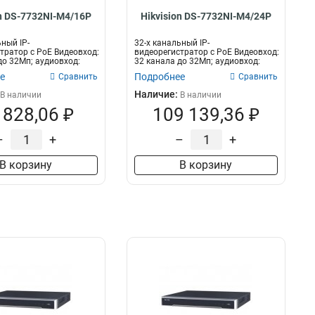
on DS-7732NI-M4/16P
Hikvision DS-7732NI-M4/24P
ный IP-
32-х канальный IP-
тратор c PoE Видеовход:
видеорегистратор с PoE Видеовход:
до 32Мп; аудиовход:
32 канала до 32Мп; аудиовход:
е...
двустороннее...
е
Подробнее
Сравнить
Сравнить
Наличие:
В наличии
В наличии
 828,06 ₽
109 139,36 ₽
–
+
–
+
В корзину
В корзину