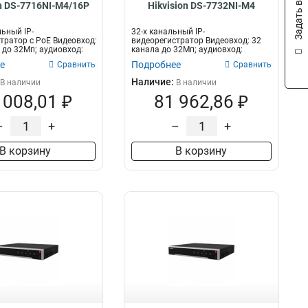
Задать вопрос
on DS-7716NI-M4/16P
Hikvision DS-7732NI-M4
льный IP-
32-х канальный IP-
тратор c PoE Видеовход:
видеорегистратор Видеовход: 32
 до 32Мп; аудиовход:
канала до 32Мп; аудиовход:
...
двустороннее аудио...
е
Подробнее
Сравнить
Сравнить
Наличие:
В наличии
В наличии
 008,01 ₽
81 962,86 ₽
–
+
–
+
В корзину
В корзину