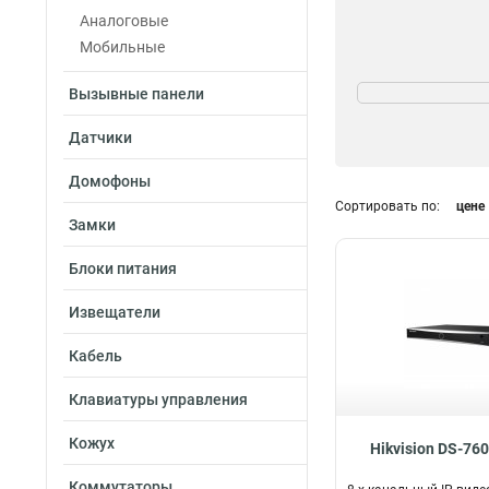
Аналоговые
Мобильные
Степень защиты
Вызывные панели
IP65
1
IP67
13
Датчики
IP66
4
Домофоны
Сортировать по:
цене
Замки
Камера
4Mp
Блоки питания
1
2Мп
7
Извещатели
6Мп
9
3Мп
18
Кабель
4Мп
23
5Мп
Клавиатуры управления
22
12Мп
13
Кожух
Hikvision DS-76
8Мп
26
Коммутаторы