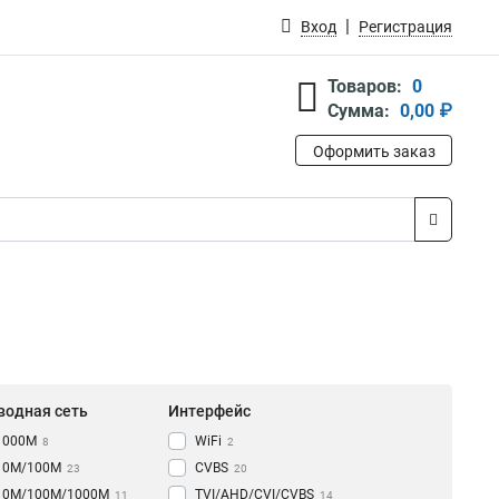
Вход
Регистрация
Товаров:
0
Сумма:
0,00 ₽
Оформить заказ
водная сеть
Интерфейс
1000M
WiFi
8
2
10M/100M
CVBS
23
20
10M/100M/1000М
TVI/AHD/CVI/CVBS
11
14