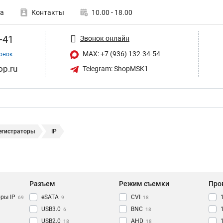
а
Контакты
10.00 - 18.00
-41
Звонок онлайн
MAX: +7 (936) 132-34-54
онок
op.ru
Telegram: ShopMSK1
егистраторы
IP
Разъем
Режим съемки
Про
ры IP
eSATA
CVI
69
9
18
USB3.0
BNC
6
18
USB2.0
AHD
18
18