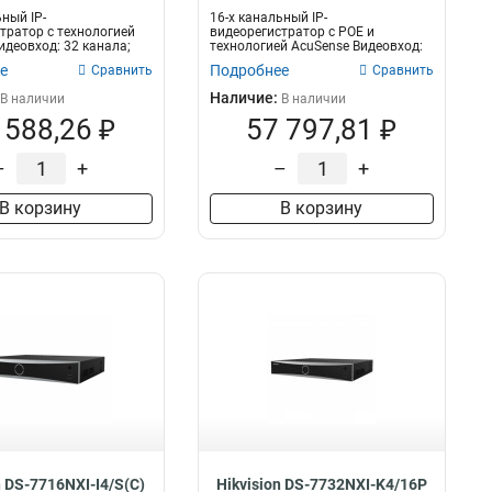
ный IP-
16-х канальный IP-
тратор с технологией
видеорегистратор с POE и
идеовход: 32 канала;
технологией AcuSense Видеовход:
двус...
16 канала; аудиовход...
е
Подробнее
Сравнить
Сравнить
Наличие:
В наличии
В наличии
 588,26 ₽
57 797,81 ₽
–
+
–
+
В корзину
В корзину
n DS-7716NXI-I4/S(C)
Hikvision DS-7732NXI-K4/16P