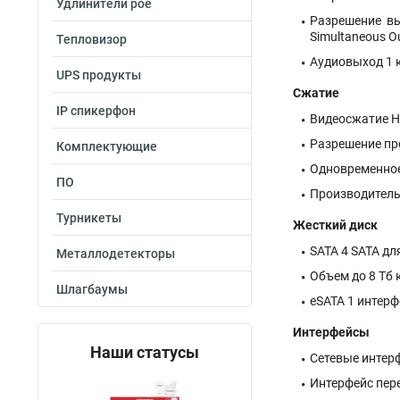
Удлинители poe
Разрешение в
Simultaneous O
Тепловизор
Аудиовыход 1 к
UPS продукты
Сжатие
IP спикерфон
Видеосжатие H
Разрешение пр
Комплектующие
Одновременное
ПО
Производительн
Турникеты
Жесткий диск
SATA 4 SATA дл
Металлодетекторы
Объем до 8 Тб
Шлагбаумы
eSATA 1 интерф
Интерфейсы
Наши статусы
Сетевые интерф
Интерфейс пере