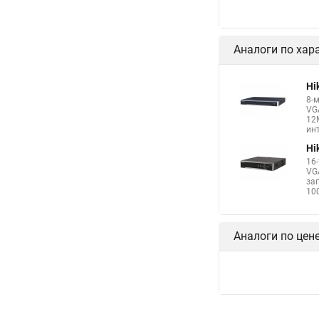
Аналоги по хар
Hi
8-
VG
12
инт
Hi
16
VG
за
100
Аналоги по цен