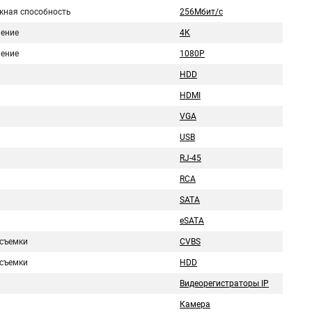
кная способность
256Мбит/с
ение
4К
ение
1080Р
HDD
HDMI
VGA
USB
RJ-45
RCA
SATA
eSATA
съемки
CVBS
съемки
HDD
Видеорегистраторы IP
Камера