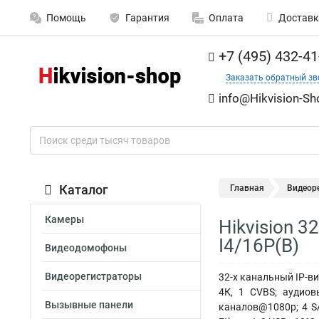
Помощь
Гарантия
Оплата
Доставк
+7 (495) 432-41
Заказать обратный зв
info@Hikvision-Sh
Каталог
Главная
Видеор
Камеры
Hikvision 
I4/16P(B)
Видеодомофоны
Видеорегистраторы
32-х канальный IP-ви
4К, 1 CVBS; аудиов
Вызывные панели
каналов@1080р; 4 S