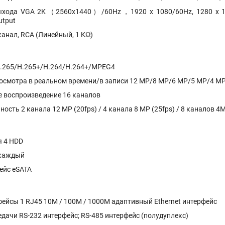
ыхода VGA 2K（2560x1440）/60Hz，1920 x 1080/60Hz, 1280 x 10
utput
анал, RCA (Линейный, 1 KΩ)
.265/H.265+/H.264/H.264+/MPEG4
осмотра в реальном времени/в записи 12 MP/8 MP/6 MP/5 MP/4 M
 воспроизведение 16 каналов
ость 2 канала 12 MP (20fps) / 4 канала 8 MP (25fps) / 8 каналов 4M
я 4 HDD
 каждый
ейс eSATA
ейсы 1 RJ45 10M / 100M / 1000M адаптивный Ethernet интерфейс
дачи RS-232 интерфейс; RS-485 интерфейс (полудуплекс)