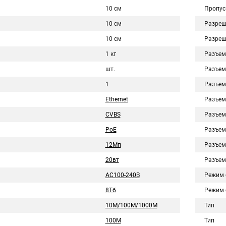
10 см
Пропус
10 см
Разреш
10 см
Разреш
1 кг
Разъем
шт.
Разъем
1
Разъем
Ethernet
Разъем
CVBS
Разъем
PoE
Разъем
12Мп
Разъем
20вт
Разъем
AC100-240В
Режим 
8Тб
Режим 
10M/100M/1000M
Тип
100M
Тип