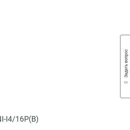
Задать вопрос
I-I4/16P(B)