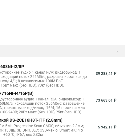
608NI-I2/8P
устороннее аудио 1 канал RCA; видеовыход: 1
39 288,41 ₽
 исходящий поток 256Мб/с; разрешение записи до
выход 4/1; 8 независимых 100M PoE
15Вт макс (без HDD), ?3кг (без HDD).
7716NI-I4/16P(B)
двустороннее аудио 1 канал RCA; видеовыход: 1
73 663,01 ₽
 160Мб/с; исходящий поток 256Мб/с; разрешение
TA; тревожные вход/выход 16/4; 16 независимых
100-240В; 20Вт макс (без HDD), ?5кг (без HDD).
ткой DS-2CE16H8T-ITF (2.8mm)
м 5Мп Progressive Scan CMOS; объектив 2.8мм;
5 942,11 ₽
R 130дБ, 3D DNR, BLC; OSD-меню; Smart ИК; 4 в 1
+60 °C; IP67; вес 0.32кг.