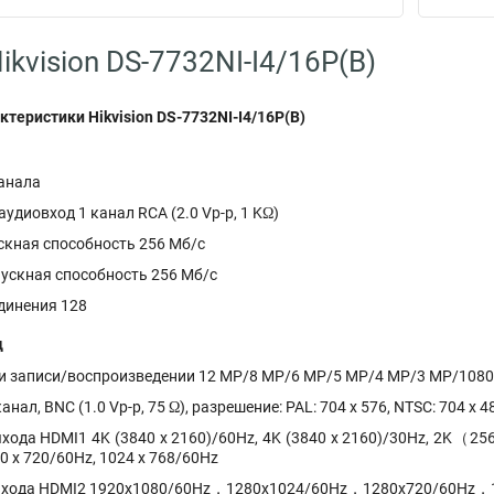
kvision DS-7732NI-I4/16P(B)
ктеристики Hikvision DS-7732NI-I4/16P(B)
канала
удиовход 1 канал RCA (2.0 Vp-p, 1 KΩ)
скная способность 256 Мб/с
ускная способность 256 Мб/с
динения 128
д
и записи/воспроизведении 12 MP/8 MP/6 MP/5 MP/4 MP/3 MP/1080
нал, BNC (1.0 Vp-p, 75 Ω), разрешение: PAL: 704 x 576, NTSC: 704 x 4
хода HDMI1 4K (3840 x 2160)/60Hz, 4K (3840 x 2160)/30Hz, 2K（25
0 x 720/60Hz, 1024 x 768/60Hz
ыхода HDMI2 1920x1080/60Hz，1280x1024/60Hz，1280x720/60Hz，