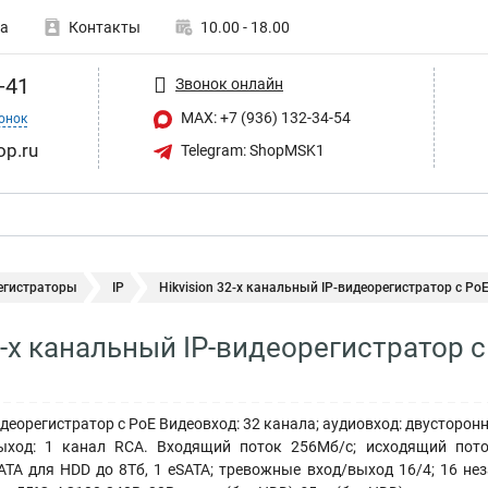
а
Контакты
10.00 - 18.00
-41
Звонок онлайн
MAX: +7 (936) 132-34-54
онок
op.ru
Telegram: ShopMSK1
егистраторы
IP
Hikvision 32-х канальный IP-видеорегистратор c PoE.
32-х канальный IP-видеорегистратор 
деорегистратор c PoE Видеовход: 32 канала; аудиовход: двусторонн
ыход: 1 канал RCA. Входящий поток 256Мб/с; исходящий пото
ATA для HDD до 8Тб, 1 eSATA; тревожные вход/выход 16/4; 16 н