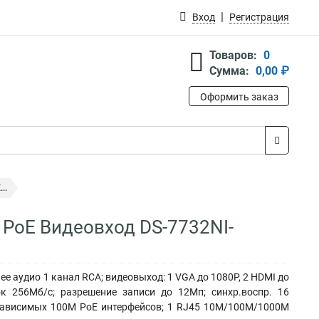
Вход
Регистрация
Товаров:
0
Сумма:
0,00 ₽
Оформить заказ
..
c PoE Видеовход DS-7732NI-
ее аудио 1 канал RCA; видеовыход: 1 VGA до 1080Р, 2 HDMI до
к 256Мб/с; разрешение записи до 12Мп; синхр.воспр. 16
езависимых 100M PoE интерфейсов; 1 RJ45 10M/100M/1000M