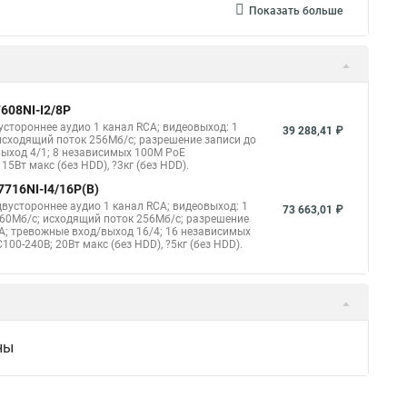
Показать больше
608NI-I2/8P
устороннее аудио 1 канал RCA; видеовыход: 1
39 288,41 ₽
 исходящий поток 256Мб/с; разрешение записи до
выход 4/1; 8 независимых 100M PoE
15Вт макс (без HDD), ?3кг (без HDD).
7716NI-I4/16P(B)
двустороннее аудио 1 канал RCA; видеовыход: 1
73 663,01 ₽
 160Мб/с; исходящий поток 256Мб/с; разрешение
TA; тревожные вход/выход 16/4; 16 независимых
100-240В; 20Вт макс (без HDD), ?5кг (без HDD).
ны