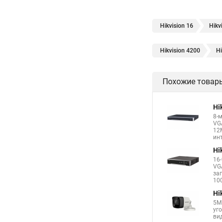
Hikvision 16
Hikv
Hikvision 4200
Hi
Похожие товар
Hi
8-
VG
12
инт
Hi
16
VG
за
100
Hi
5М
уг
вид