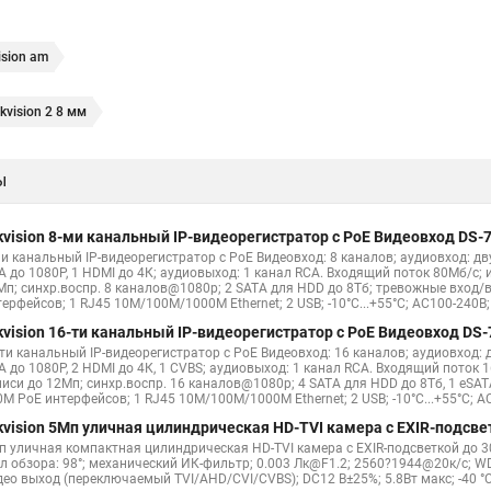
ision am
kvision 2 8 мм
ы
kvision 8-ми канальный IP-видеорегистратор c PoE Видеовход DS-7
ми канальный IP-видеорегистратор c PoE Видеовход: 8 каналов; аудиовход: дв
A до 1080Р, 1 HDMI до 4К; аудиовыход: 1 канал RCA. Входящий поток 80Мб/с;
Мп; синхр.воспр. 8 каналов@1080р; 2 SATA для HDD до 8Тб; тревожные вход/
ерфейсов; 1 RJ45 10M/100M/1000M Ethernet; 2 USB; -10°C...+55°C; AC100-240В; 
kvision 16-ти канальный IP-видеорегистратор c PoE Видеовход DS-
-ти канальный IP-видеорегистратор c PoE Видеовход: 16 каналов; аудиовход: 
A до 1080Р, 2 HDMI до 4К, 1 CVBS; аудиовыход: 1 канал RCA. Входящий поток
писи до 12Мп; синхр.воспр. 16 каналов@1080р; 4 SATA для HDD до 8Тб, 1 eSA
M PoE интерфейсов; 1 RJ45 10M/100M/1000M Ethernet; 2 USB; -10°C...+55°C; AC
kvision 5Мп уличная цилиндрическая HD-TVI камера с EXIR-подсве
п уличная компактная цилиндрическая HD-TVI камера с EXIR-подсветкой до 30
ол обзора: 98°; механический ИК-фильтр; 0.003 Лк@F1.2; 2560?1944@20к/с; WD
ео выход (переключаемый TVI/AHD/CVI/CVBS); DC12 В±25%; 5.8Вт макс; -40 °C...