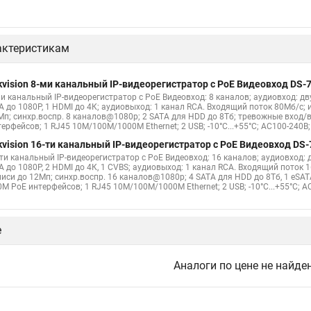
актеристикам
kvision 8-ми канальный IP-видеорегистратор c PoE Видеовход DS-7
ми канальный IP-видеорегистратор c PoE Видеовход: 8 каналов; аудиовход: дв
A до 1080Р, 1 HDMI до 4К; аудиовыход: 1 канал RCA. Входящий поток 80Мб/с;
Мп; синхр.воспр. 8 каналов@1080р; 2 SATA для HDD до 8Тб; тревожные вход/
ерфейсов; 1 RJ45 10M/100M/1000M Ethernet; 2 USB; -10°C...+55°C; AC100-240В; 
kvision 16-ти канальный IP-видеорегистратор c PoE Видеовход DS-
-ти канальный IP-видеорегистратор c PoE Видеовход: 16 каналов; аудиовход: 
A до 1080Р, 2 HDMI до 4К, 1 CVBS; аудиовыход: 1 канал RCA. Входящий поток
писи до 12Мп; синхр.воспр. 16 каналов@1080р; 4 SATA для HDD до 8Тб, 1 eSA
M PoE интерфейсов; 1 RJ45 10M/100M/1000M Ethernet; 2 USB; -10°C...+55°C; AC
е
Аналоги по цене не найде