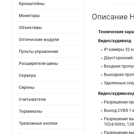
Кронштейны
Описание Hi
Мониторы
Объективы
Технические хара
Оптические модули
Видео/аудивход
IP камеры 32 
Пульты управления
Двусторонний а
Расширители шины
Входная пропу
Выходная проп
Сервера
Удаленные сое
Сирены
Видео/аудивыхо
Считыватели
Разрешение пр
Выход CVBS 1 ка
Терминалы
Разрешение вы
Тревожные кнопки
1024/60Hz, 128
Разрешение в