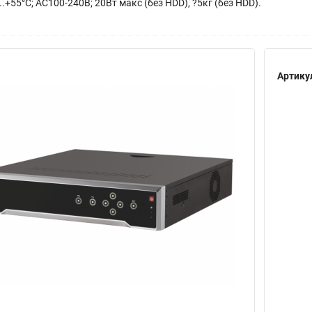
C...+55°C; AC100-240В; 20Вт макс (без HDD), ?5кг (без HDD).
Артику