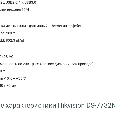
 х USB2.0, 1 х USB3.0
ды/ выходы 16/4
 RJ-45 10/100M адаптивный Ethernet интерфейс
лее 200Вт
EE 802.3 af/at
 240В AC
мощность до 20Вт (Без жестких дисков и DVD привода)
0Вт
я -10°C— +55°C
90 x 70 мм
е характеристики Hikvision DS-7732N