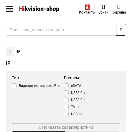
Контакты
Войти
Корзина
IP
IP
Тип
Разъем
Видеорегистраторы IP
eSATA
69
9
USB3.0
6
USB2.0
18
TVI
16
USB
39
RJ-45
Режим съемки
Проводная сеть
47
Показать характеристики
HDMI
77
CVI
1000M
18
8