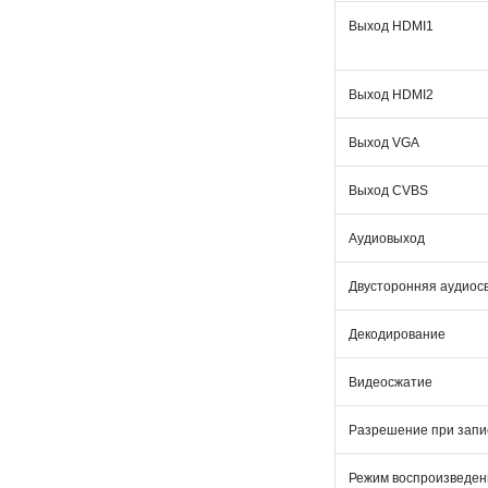
Выход HDMI1
Выход HDMI2
Выход VGA
Выход CVBS
Аудиовыход
Двусторонняя аудиос
Декодирование
Видеосжатие
Разрешение при запи
Режим воспроизведен