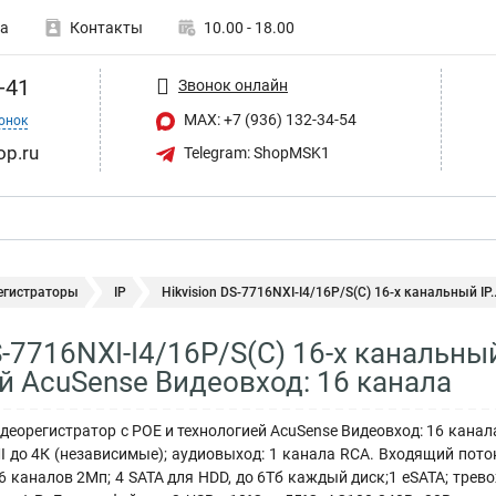
а
Контакты
10.00 - 18.00
-41
Звонок онлайн
MAX: +7 (936) 132-34-54
онок
op.ru
Telegram: ShopMSK1
егистраторы
IP
Hikvision DS-7716NXI-I4/16P/S(C) 16-х канальный IP..
S-7716NXI-I4/16P/S(C) 16-х канальны
й AcuSense Видеовход: 16 канала
деорегистратор с POE и технологией AcuSense Видеовход: 16 канала
I до 4К (независимые); аудиовыход: 1 канала RCA. Входящий пото
16 каналов 2Мп; 4 SATA для HDD, до 6Тб каждый диск;1 eSATA; тре