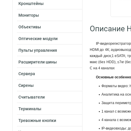
Кронштейны
Мониторы
Описание Hi
Объективы
Оптические модули
IP-видеорегистратор
HDMI до 4К; аудиовыход
Пульты управления
каждый диск;1 eSATA; т
Расширители шины
макс (без HDD), ≤7кг (б
С на 4 каналах
Сервера
Основные особенно
Сирены
Форматы видео: H.
Аналитика на осн
Считыватели
Защита периметр
Терминалы
1 канал с возмож
4 канала с возм
Тревожные кнопки
IP-видеовходы: до