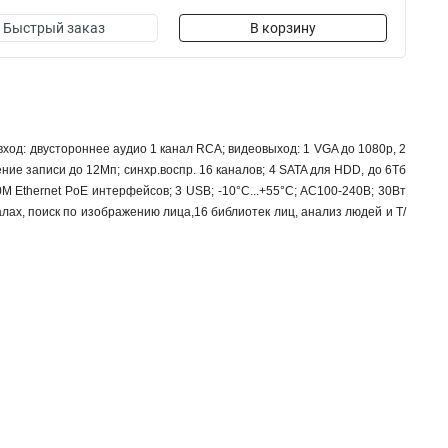
Быстрый заказ
В корзину
вход: двустороннее аудио 1 канал RCA; видеовыход: 1 VGA до 1080p, 2
ие записи до 12Мп; синхр.воспр. 16 каналов; 4 SATA для HDD, до 6Тб
M Ethernet PoE интерфейсов; 3 USB; -10°C...+55°C; АC100-240В; 30Вт
алах, поиск по изображению лица,16 библиотек лиц, анализ людей и Т/