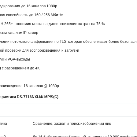
одирования до 16 каналов 1080p
ая способность до 160 / 256 Мбит/с
H.265+: экономия места на диске, снижение затрат на 75 %
сем каналам IP-камер
логии потокового шифрования по TLS, которая обеспечивает более безопасн
ой проверки для воспроизведения и загрузки
MI и VGA-выходы
 с разрешением до 4K
роизведение 16 каналов @ 1080p
ристики DS-7716NXI-I4/16P/S(C):
тика
Сравнение, захват и поиск изображений лиц