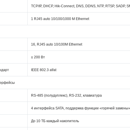
TCP/IP, DHCP, Hik-Connect, DNS, DDNS, NTP, RTSP, SADP, 
1 RJ45 auto 10/100/1000 М Ethernet
16, RJ45 auto 10/100M Ethernet
≤ 200 Вт
ндарт
IEEE 802.3 af/at
терфейсы
RS-485 (полудуплекс), RS-232, клавиатура
4 интерфейса SATA, поддержка функции «горячей замены
До 10 ТБ каждый накопитель