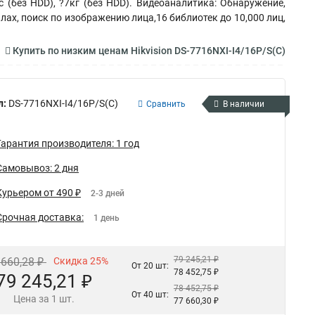
с (без HDD), ?7кг (без HDD). Видеоаналитика: Обнаружение,
лах, поиск по изображению лица,16 библиотек до 10,000 лиц,
Купить по низким ценам Hikvision DS-7716NXI-I4/16P/S(C)
л:
DS-7716NXI-I4/16P/S(C)
Сравнить
В наличии
Гарантия производителя: 1 год
Самовывоз: 2 дня
Курьером от 490 ₽
2-3 дней
Срочная доставка:
1 день
79 245,21 ₽
 660,28 ₽
Скидка 25%
От 20 шт:
78 452,75 ₽
79 245,21 ₽
78 452,75 ₽
От 40 шт:
Цена за 1 шт.
77 660,30 ₽