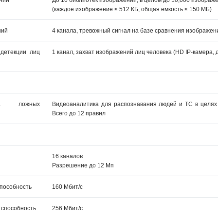
ний
До 16 библиотек изображений, в целом до 10,000 изображ
(каждое изображение ≤ 512 КБ, общая емкость ≤ 150 МБ)
ний
4 канала, тревожный сигнал на базе сравнения изображен
 детекции лиц
1 канал, захват изображений лиц человека (HD IP-камера, д
ла ложных
Видеоаналитика для распознавания людей и ТС в целях с
Всего до 12 правил
16 каналов
Разрешение до 12 Mп
способность
160 Мбит/с
 способность
256 Мбит/с