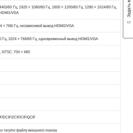
Задать вопрос
440)/60 Гц, 1920 × 1080/60 Гц, 1600 × 1200/60 Гц, 1280 × 1024/60 Гц,
д HDMI1/VGA
024 × 768/ Гц, независимой вывод HDMI2/VGA
0/60 Гц, 1024 × 768/60 Гц, одновременный вывод HDMI1/VGA
6, NTSC: 704 × 480
F/DCIF/2CIF/CIF/QCIF
о тегу/по файлу внешнего поиска