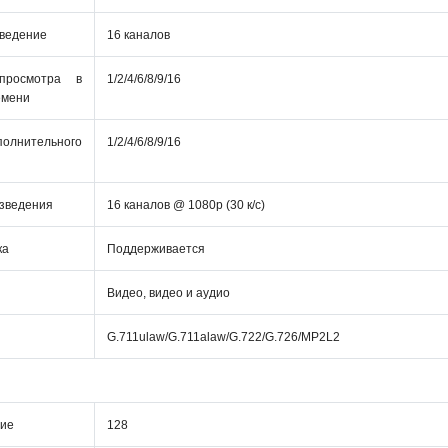
ведение
16 каналов
просмотра в
1/2/4/6/8/9/16
емени
полнительного
1/2/4/6/8/9/16
зведения
16 каналов @ 1080p (30 к/с)
ка
Поддерживается
Видео, видео и аудио
G.711ulaw/G.711alaw/G.722/G.726/MP2L2
ние
128