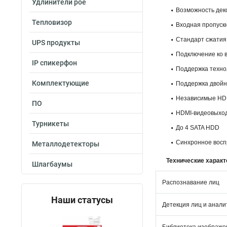
Удлинители poe
Возможность дек
Тепловизор
Входная пропускн
Стандарт сжатия 
UPS продукты
Подключение ко в
IP спикерфон
Поддержка техно
Комплектующие
Поддержка двойн
Независимые HD
ПО
HDMI-видеовыход
Турникеты
До 4 SATA HDD
Синхронное восп
Металлодетекторы
Технические характе
Шлагбаумы
Распознавание лиц
Наши статусы
Детекция лиц и анали