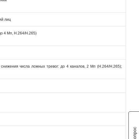
ений
ий лиц
о 4 Мп, H.264/H.265)
нижения числа ложных тревог: до 4 каналов, 2 Мп (H.264/H.265);