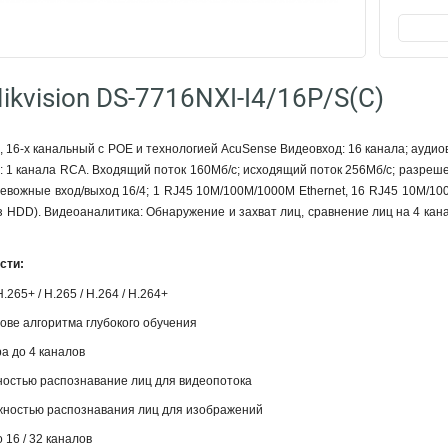
kvision DS-7716NXI-I4/16P/S(C)
, 16-х канальный с POE и технологией AcuSense Видеовход: 16 канала; аудио
: 1 канала RCA. Входящий поток 160Мб/с; исходящий поток 256Мб/с; разрешен
ревожные вход/выход 16/4; 1 RJ45 10M/100M/1000M Ethernet, 16 RJ45 10M/100
ез HDD). Видеоаналитика: Обнаружение и захват лиц, сравнение лиц на 4 кан
сти:
265+ / H.265 / H.264 / H.264+
ове алгоритма глубокого обучения
а до 4 каналов
ностью распознавание лиц для видеопотока
ожностью распознавания лиц для изображений
 16 / 32 каналов