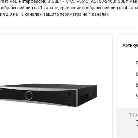
net PoE интерфейсов; 3 USB; -10°C...+55°C; АC100-240В; 30Вт мак
изображений лиц на 1 канале, сравнение изображений лиц на 4 кана
я 2.0 на 16 каналах, защита периметра на 4 каналах
Артику
105