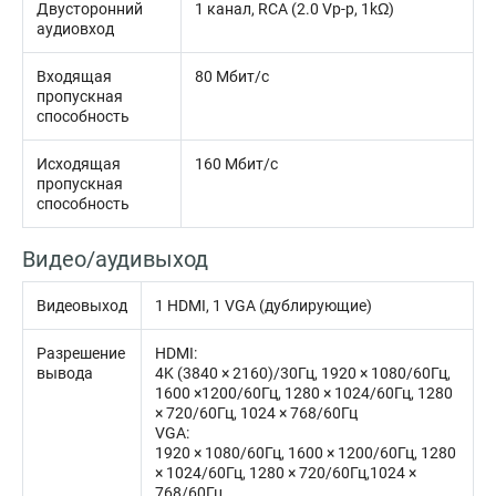
Двусторонний
1 канал, RCA (2.0 Vp-p, 1kΩ)
аудиовход
Входящая
80 Мбит/с
пропускная
способность
Исходящая
160 Мбит/с
пропускная
способность
Видео/аудивыход
Видеовыход
1 HDMI, 1 VGA (дублирующие)
Разрешение
HDMI:
вывода
4K (3840 × 2160)/30Гц, 1920 × 1080/60Гц,
1600 ×1200/60Гц, 1280 × 1024/60Гц, 1280
× 720/60Гц, 1024 × 768/60Гц
VGA:
1920 × 1080/60Гц, 1600 × 1200/60Гц, 1280
× 1024/60Гц, 1280 × 720/60Гц,1024 ×
768/60Гц