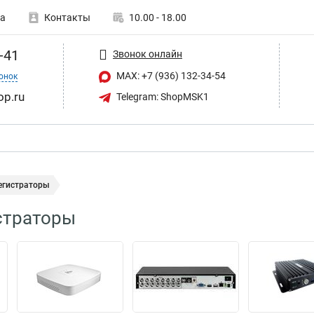
а
Контакты
10.00 - 18.00
-41
Звонок онлайн
MAX: +7 (936) 132-34-54
онок
op.ru
Telegram: ShopMSK1
егистраторы
страторы