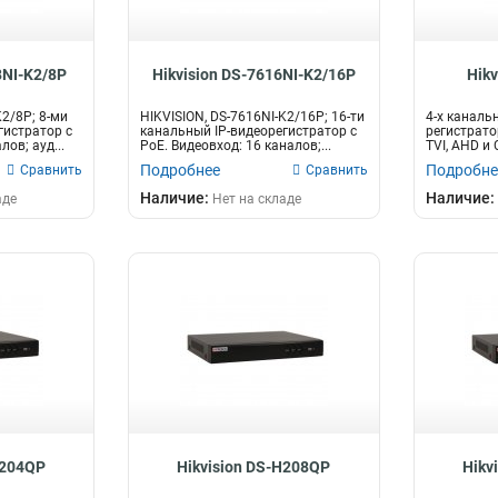
8NI-K2/8P
Hikvision DS-7616NI-K2/16P
Hik
K2/8P; 8-ми
HIKVISION, DS-7616NI-K2/16P; 16-ти
4-х каналь
гистратор с
канальный IP-видеорегистратор с
регистрато
лов; ауд...
PoE. Видеовход: 16 каналов;...
TVI, AHD и 
Подробнее
Подробне
Сравнить
Сравнить
Наличие:
Наличие:
аде
Нет на складе
H204QP
Hikvision DS-H208QP
Hikv