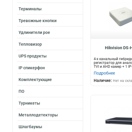
10вт
8
Терминалы
58вт
9
18вт
10
Тревожные кнопки
15вт
19
Удлинители poe
20вт
22
Тепловизор
Hikvision DS
UPS продукты
4-х канальный гибрид
регистратор для анал
TVI и AHD камер + 1 IP
IP спикерфон
камера@720...
Подробнее
Комплектующие
Наличие:
Нет на скл
ПО
Турникеты
Металлодетекторы
Шлагбаумы