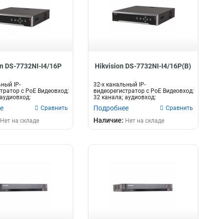
on DS-7732NI-I4/16P
Hikvision DS-7732NI-I4/16P(B)
ный IP-
32-х канальный IP-
тратор c PoE Видеовход:
видеорегистратор c PoE Видеовход:
 аудиовход:
32 канала; аудиовход:
е аудио 1...
двустороннее аудио 1...
е
Подробнее
Сравнить
Сравнить
Наличие:
Нет на складе
Нет на складе