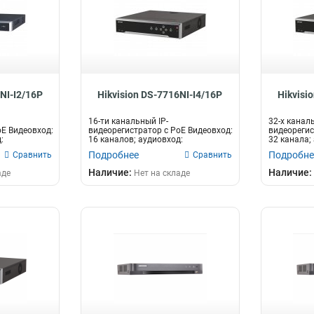
NI-I2/16P
Hikvision DS-7716NI-I4/16P
Hikvisi
16-ти канальный IP-
32-х каналь
oE Видеовход:
видеорегистратор c PoE Видеовход:
видеорегис
:
16 каналов; аудиовход:
32 канала;
двустороннее аудио...
двусторонне
Подробнее
Подробне
Сравнить
Сравнить
Наличие:
Наличие:
аде
Нет на складе