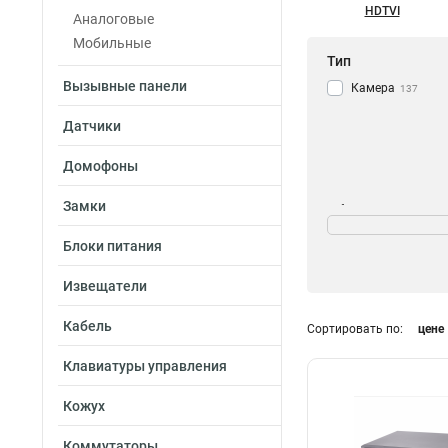
HDTVI
Аналоговые
Мобильные
Тип
Вызывные панели
Камера
137
Датчики
Домофоны
Замки
Объем памяти
8Тб
23
Блоки питания
6Тб
40
10Тб
Извещатели
39
Кабель
Сортировать по:
цене
Мощность
Клавиатуры управления
300вт
1
Кожух
7вт
1
45вт
1
Коммутаторы