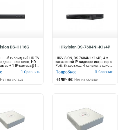
vision DS-H116G
Hikvision DS-7604NI-K1/4P
льный гибридный HD-TVI
HIKVISION, DS-7604NI-K1/4P; 4-х
р для аналоговых, HD-
канальный IP-видеорегистратор c
амер + 1 IP-камера@1...
PoE. Видеовход: 4 канала; аудио...
е
Подробнее
Сравнить
Сравнить
Наличие:
Нет на складе
Нет на складе