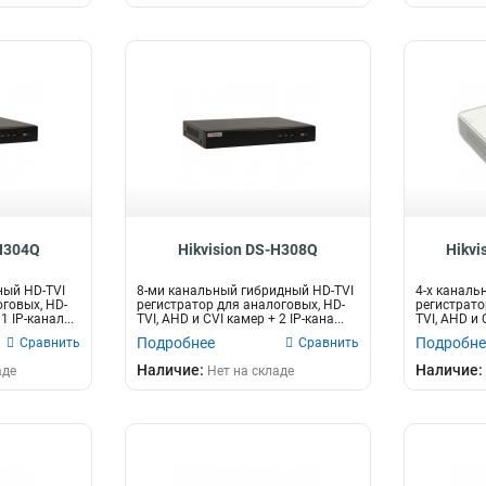
-H304Q
Hikvision DS-H308Q
Hikvi
ный HD-TVI
8-ми канальный гибридный HD-TVI
4-х каналь
оговых, HD-
регистратор для аналоговых, HD-
регистрато
1 IP-канал...
TVI, AHD и CVI камер + 2 IP-кана...
TVI, AHD и 
Подробнее
Подробне
Сравнить
Сравнить
Наличие:
Наличие:
аде
Нет на складе