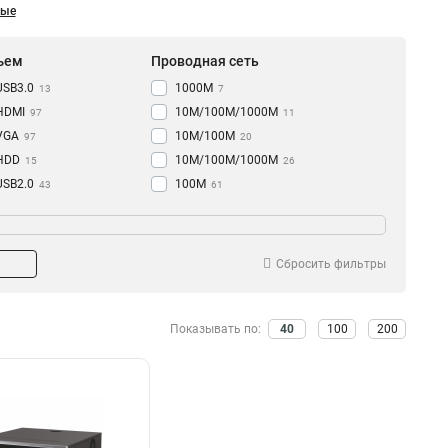
ные
ъем
Проводная сеть
USB3.0
1000M
13
7
HDMI
10M/100M/1000М
97
11
VGA
10M/100M
97
20
HDD
10M/100M/1000M
15
26
USB2.0
100M
43
61
USB
10M
пень защиты
Разрешение
56
48
RJ-45
80
IP67
1920х1080
13
6
RCA
97
2К
11
Сбросить фильтры
2560х1944
13
3D
18
Показывать по:
40
100
200
1080p/720p
26
720p
44
4К
73
1080Р
98