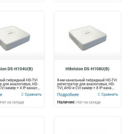
sion DS-H104U(B)
Hikvision DS-H108U(B)
ный гибридный HD-TVI
8-ми канальный гибридный HD-TVI
р для аналоговых, HD-
регистратор для аналоговых, HD-
CVI камер + 4 IP-канал...
TVI, AHD и CVI камер + 8 IP-кана...
е
Подробнее
Сравнить
Сравнить
Наличие:
Нет на складе
Нет на складе