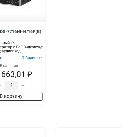
 DS-7716NI-I4/16P(B)
льный IP-
тратор c PoE Видеовход:
; аудиовход:
е аудио...
е
Сравнить
В наличии
 663,01 ₽
–
+
В корзину