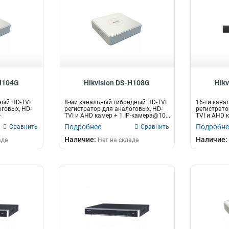
-H104G
Hikvision DS-H108G
Hik
ный HD-TVI
8-ми канальный гибридный HD-TVI
16-ти кана
оговых, HD-
регистратор для аналоговых, HD-
регистрато
-
TVI и AHD камер + 1 IP-камера@10...
TVI и AHD к
Подробнее
Подробне
Сравнить
Сравнить
Наличие:
Наличие:
аде
Нет на складе