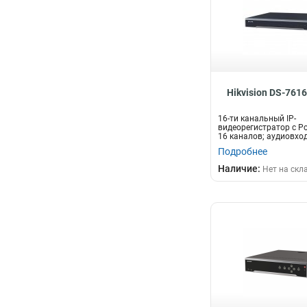
Hikvision DS-7616
16-ти канальный IP-
видеорегистратор c P
16 каналов; аудиовход
двустороннее аудио...
Подробнее
Наличие:
Нет на скл