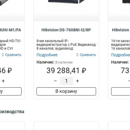
32Мбит/с
2
72Мбит/с
8
96Мбит/с
13
128Мбит/с
16
4HUHI-M1/FA
Hikvision DS-7608NI-I2/8P
Hikvision
40Мбит/с
2
10Мбит/с
3
дный HD-TVI
8-ми канальный IP-
16-ти кана
60Мбит/с
 для
видеорегистратор c PoE Видеовход:
видеорегис
4
HD и CVI
8 каналов; аудиовход:
16 каналов
80Мбит/с
7
двустороннее аудио 1...
двусторонне
Подробнее
Подробне
Сравнить
Сравнить
256Мбит/с
14
Наличие:
Наличие:
В наличии
160Мбит/с
17
46 ₽
39 288,41 ₽
73
+
–
+
ну
В корзину
роизводства