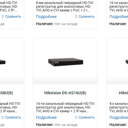
ный HD-TVI
8-ми канальный гибридный HD-TVI
16-ти кана
оговых, HD-
регистратор для аналоговых, HD-
регистрато
oC, 2 IP-...
TVI, AHD и CVI камер c PoC + 2 I...
TVI, AHD и 
Подробнее
Подробне
Сравнить
Сравнить
Наличие:
Наличие:
аде
Нет на складе
208U(B)
Hikvision DS-H216U(B)
Hikv
дный HD-TVI
16-ти канальный гибридный HD-TVI
4-х каналь
оговых, HD-
регистратор для аналоговых, HD-
регистрато
2 IP-кана...
TVI, AHD и CVI камер + 2 IP-кан...
TVI, AHD и C
Подробнее
Подробне
Сравнить
Сравнить
Наличие:
Наличие:
аде
Нет на складе