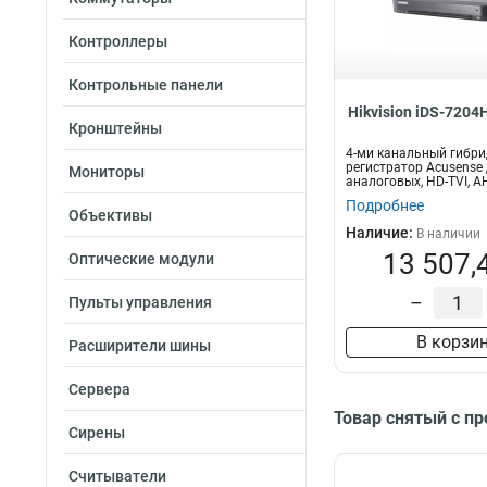
5вт
1
82вт
1
Контроллеры
3вт
1
Контрольные панели
165вт
1
Hikvision iDS-720
50вт
1
Кронштейны
120вт
1
4-ми канальный гибри
105вт
регистратор Acusense
2
Мониторы
аналоговых, HD-TVI, A
55вт
2
камер +...
Подробнее
Объективы
95вт
2
Наличие:
В наличии
280вт
2
13 507,
Оптические модули
180вт
2
60вт
3
–
Пульты управления
12вт
3
В корзи
Расширители шины
25вт
4
75вт
4
Сервера
40вт
4
Товар снятый с п
65вт
4
Сирены
6вт
5
Считыватели
8вт
5