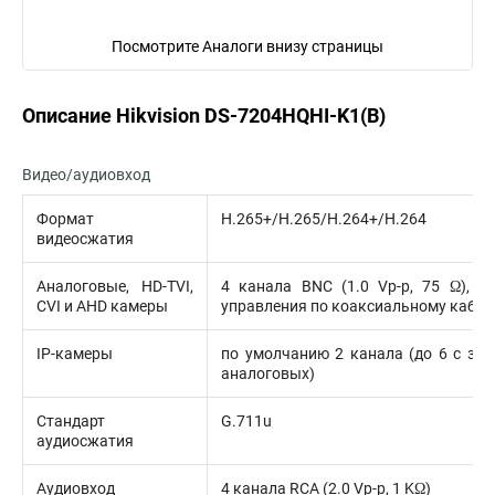
Посмотрите Аналоги внизу страницы
Описание Hikvision DS-7204HQHI-K1(B)
Видео/аудиовход
Формат
H.265+/H.265/H.264+/H.264
видеосжатия
Аналоговые, HD-TVI,
4 канала BNC (1.0 Vp-p, 75 Ω), п
CVI и AHD камеры
управления по коаксиальному кабе
IP-камеры
по умолчанию 2 канала (до 6 с за
аналоговых)
Стандарт
G.711u
аудиосжатия
Аудиовход
4 канала RCA (2.0 Vp-p, 1 KΩ)