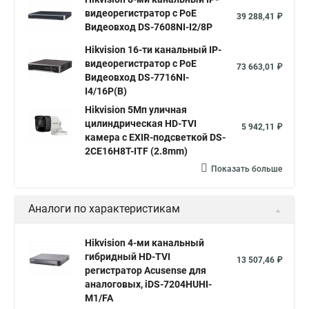
видеорегистратор c PoE
39 288,41 ₽
Видеовход DS-7608NI-I2/8P
Hikvision 16-ти канальный IP-
видеорегистратор c PoE
73 663,01 ₽
Видеовход DS-7716NI-
I4/16P(B)
Hikvision 5Мп уличная
цилиндрическая HD-TVI
5 942,11 ₽
камера с EXIR-подсветкой DS-
2CE16H8T-ITF (2.8mm)
Показать больше
Аналоги по характеристикам
Hikvision 4-ми канальный
гибридный HD-TVI
13 507,46 ₽
регистратор Acusense для
аналоговых, iDS-7204HUHI-
M1/FA