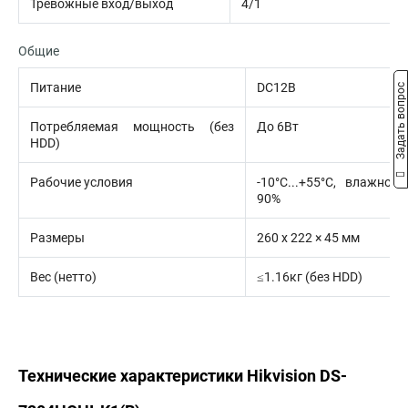
Тревожные вход/выход
4/1
Общие
Питание
DC12В
Задать вопрос
Потребляемая мощность (без
До 6Вт
HDD)
Рабочие условия
-10°C...+55°C, влажнос
90%
Размеры
260 х 222 × 45 мм
Вес (нетто)
≤1.16кг (без HDD)
Технические характеристики Hikvision DS-