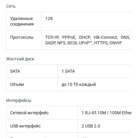
Сеть
Удаленные
128
соединения
Протоколы
TCP/IP, PPPoE, DHCP, Hik-Connect, DNS, D
SADP, NFS, iSCSI, UPnP™, HTTPS, ONVIF
Жесткий диск
SATA
1 SATA
Объем
до 10 Тб каждый
Интерфейсы
Сетевой интерфейс
1 RJ-45 10M / 100M Ethernet
USB-интерфейс
2 USB 2.0