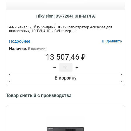
58вт
9
18вт
10
Hikvision iDS-7204HUHI-M1/FA
15вт
19
20вт
22
4-ми канальный гибридный HD-TVI регистратор Acusense для
аналоговых, HD-TVI, AHD и CVI камер +...
Подробнее
Сравнить
Наличие:
В наличии
13 507,46 ₽
–
+
В корзину
Товар снятый с производства