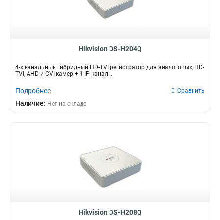
58вт
9
18вт
10
15вт
19
20вт
22
Hikvision DS-H204Q
4-х канальный гибридный HD-TVI регистратор для аналоговых, HD-
TVI, AHD и CVI камер + 1 IP-канал...
Подробнее
Сравнить
Наличие:
Нет на складе
Hikvision DS-H208Q