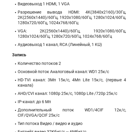
Видеовыход 1 HDMI, 1 VGA
Разрешение вывода HDMI: 4K(3840x2160)/30Гц,
2K(2560x1440)/60Гц, 1920x1080/60Гц, 1280x1024/60Гц,
1280x720/60Гц, 1024x768/60Гц
VGA: 2K(2560x1440)/60Гц, 1920x1080/60Гц,
1280x1024/60Гц, 1280x720/60Гц, 1024x768/60Гц
Аудиовыход 1 канал, RCA (Линейный, 1 KΩ)
Запись
Количество потоков 2
Основной поток Аналоговый канал: WD1 25к/с
HD-TVI канал: 3Мп 15к/с, 4Мп Lite 15к/с, (первые 4
канала)
AHD/CVI канал: 1080p 25к/с, 1080p Lite /720p 25к/с
IP-канал: до 6 Мп
Дополнительный поток WD1/4CIF 12к/с,
CIF/QVGA/QCIF 25к/с
Тип потока Видео / видео и аудио
Битрейт видео 32Кбит/с — 6Мбит/с