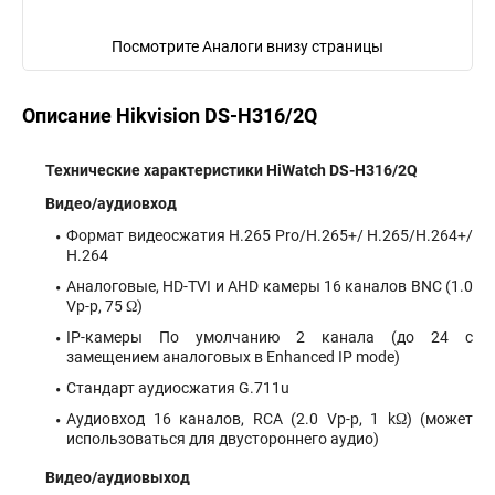
Посмотрите Аналоги внизу страницы
Описание Hikvision DS-H316/2Q
Технические характеристики HiWatch DS-H316/2Q
Видео/аудиовход
Формат видеосжатия H.265 Pro/H.265+/ H.265/H.264+/
H.264
Аналоговые, HD-TVI и AHD камеры 16 каналов BNC (1.0
Vp-p, 75 Ω)
IP-камеры По умолчанию 2 канала (до 24 с
замещением аналоговых в Enhanced IP mode)
Стандарт аудиосжатия G.711u
Аудиовход 16 каналов, RCA (2.0 Vp-p, 1 kΩ) (может
использоваться для двустороннего аудио)
Видео/аудиовыход