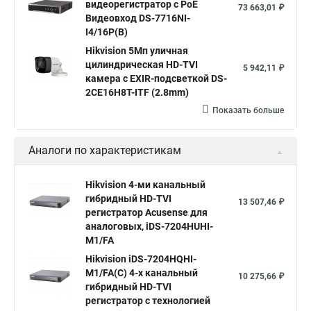
видеорегистратор c PoE
73 663,01 ₽
Видеовход DS-7716NI-
I4/16P(B)
Hikvision 5Мп уличная
цилиндрическая HD-TVI
5 942,11 ₽
камера с EXIR-подсветкой DS-
2CE16H8T-ITF (2.8mm)
Показать больше
Аналоги по характеристикам
Hikvision 4-ми канальный
гибридный HD-TVI
13 507,46 ₽
регистратор Acusense для
аналоговых, iDS-7204HUHI-
M1/FA
Hikvision iDS-7204HQHI-
M1/FA(C) 4-х канальный
10 275,66 ₽
гибридный HD-TVI
регистратор с технологией