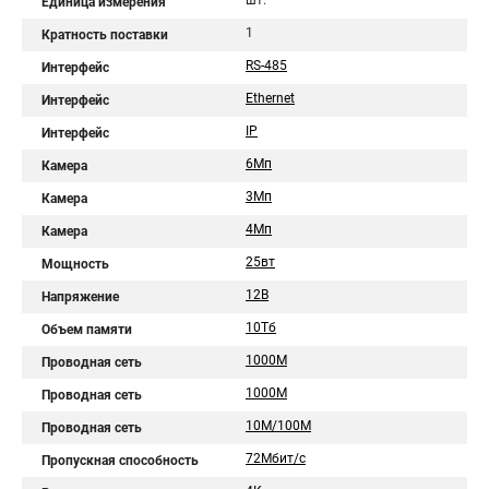
шт.
Единица измерения
1
Кратность поставки
RS-485
Интерфейс
Ethernet
Интерфейс
IP
Интерфейс
6Мп
Камера
3Мп
Камера
4Мп
Камера
25вт
Мощность
12В
Напряжение
10Тб
Объем памяти
1000М
Проводная сеть
1000M
Проводная сеть
10M/100M
Проводная сеть
72Мбит/с
Пропускная способность