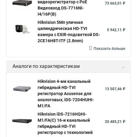
видеорегистратор c PoE
73 663,01 ₽
Видеовход DS-7716NI-
I4/16P(B)
Hikvision 5Мп уличная
цилиндрическая HD-TVI
5 942,11 ₽
камера с EXIR-подсветкой DS-
2CE16H8T-ITF (2.8mm)
Показать больше
Аналоги по характеристикам
Hikvision 4-ми канальный
гибридный HD-TVI
13 507,46 ₽
регистратор Acusense для
аналоговых, iDS-7204HUHI-
M1/FA
Hikvision iDS-7216HQHI-
M1/FA(C) 16-и канальный
20 485,21 ₽
гибридный HD-TVI
регистратор с технологией