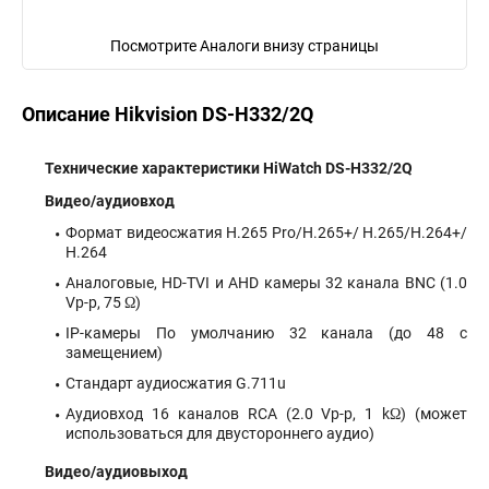
Посмотрите Аналоги внизу страницы
Описание Hikvision DS-H332/2Q
Технические характеристики HiWatch DS-H332/2Q
Видео/аудиовход
Формат видеосжатия H.265 Pro/H.265+/ H.265/H.264+/
H.264
Аналоговые, HD-TVI и AHD камеры 32 канала BNC (1.0
Vp-p, 75 Ω)
IP-камеры По умолчанию 32 канала (до 48 с
замещением)
Стандарт аудиосжатия G.711u
Аудиовход 16 каналов RCA (2.0 Vp-p, 1 kΩ) (может
использоваться для двустороннего аудио)
Видео/аудиовыход