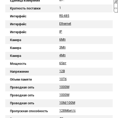
шт.
Единица измерения
1
Кратность поставки
RS-485
Интерфейс
Ethernet
Интерфейс
IP
Интерфейс
6Мп
Камера
3Мп
Камера
4Мп
Камера
65вт
Мощность
12В
Напряжение
10Тб
Объем памяти
1000М
Проводная сеть
1000M
Проводная сеть
10M/100M
Проводная сеть
128Мбит/с
Пропускная способность