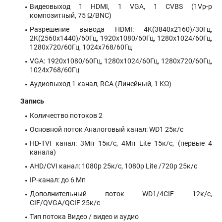
Видеовыход 1 HDMI, 1 VGA, 1 CVBS (1Vp-p
композитный, 75 Ω/BNC)
Разрешение вывода HDMI: 4K(3840x2160)/30Гц,
2K(2560x1440)/60Гц, 1920x1080/60Гц, 1280x1024/60Гц,
1280x720/60Гц, 1024x768/60Гц
VGA: 1920x1080/60Гц, 1280x1024/60Гц, 1280x720/60Гц,
1024x768/60Гц
Аудиовыход 1 канал, RCA (Линейный, 1 KΩ)
Запись
Количество потоков 2
Основной поток Аналоговый канал: WD1 25к/с
HD-TVI канал: 3Мп 15к/с, 4Мп Lite 15к/с, (первые 4
канала)
AHD/CVI канал: 1080p 25к/с, 1080p Lite /720p 25к/с
IP-канал: до 6 Мп
Дополнительный поток WD1/4CIF 12к/с,
CIF/QVGA/QCIF 25к/с
Тип потока Видео / видео и аудио