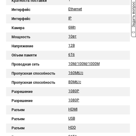
1
Кратность поставки
Задать вопрос
Ethernet
Интерфейс
IP
Интерфейс
6Мп
Камера
10вт
Мощность
12В
Напряжение
6Тб
Объем памяти
10M/100M/1000M
Проводная сеть
160Мб/с
Пропускная способность
80Мб/с
Пропускная способность
1080Р
Разрешение
1080P
Разрешение
HDMI
Разъем
USB
Разъем
HDD
Разъем