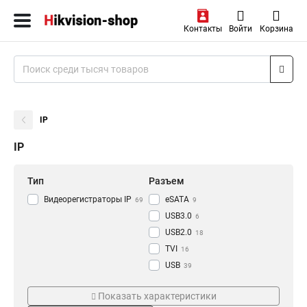
Контакты
Войти
Корзина
IP
IP
Тип
Разъем
Видеорегистраторы IP
eSATA
69
9
USB3.0
6
USB2.0
18
TVI
16
USB
39
RJ-45
Режим съемки
Проводная сеть
47
Показать характеристики
HDMI
77
CVI
1000M
18
8