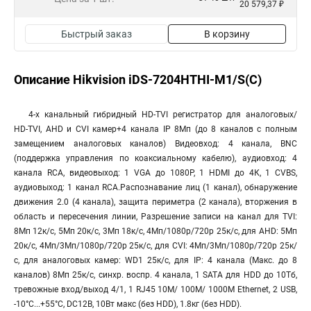
20 579,37 ₽
Быстрый заказ
В корзину
Описание Hikvision iDS-7204HTHI-M1/S(C)
4-х канальный гибридный HD-TVI регистратор для аналоговых/
HD-TVI, AHD и CVI камер+4 канала IP 8Мп (до 8 каналов с полным
замещением аналоговых каналов) Видеовход: 4 канала, BNC
(поддержка управления по коаксиальному кабелю), аудиовход: 4
канала RCA, видеовыход: 1 VGA до 1080Р, 1 HDMI до 4К, 1 CVBS,
аудиовыход: 1 канал RCA.Распознавание лиц (1 канал), обнаружение
движения 2.0 (4 канала), защита периметра (2 канала), вторжения в
область и пересечения линии, Разрешение записи на канал для TVI:
8Мп 12к/с, 5Мп 20к/с, 3Мп 18к/с, 4Мп/1080p/720p 25к/с, для AHD: 5Мп
20к/с, 4Мп/3Мп/1080p/720p 25к/с, для CVI: 4Мп/3Мп/1080p/720p 25к/
с, для аналоговых камер: WD1 25к/с, для IP: 4 канала (Макс. до 8
каналов) 8Мп 25к/с, синхр. воспр. 4 канала, 1 SATA для HDD до 10Тб,
тревожные вход/выход 4/1, 1 RJ45 10M/ 100M/ 1000М Ethernet, 2 USB,
-10°C...+55°C, DC12В, 10Вт макс (без HDD), 1.8кг (без HDD).