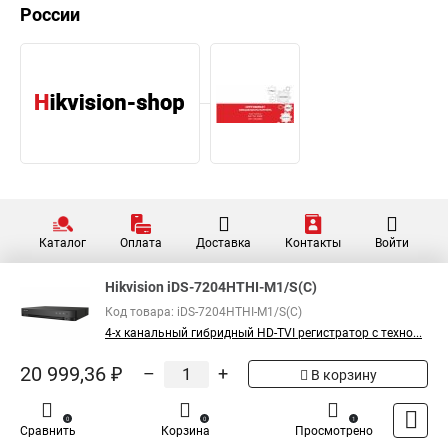
России
Каталог
Оплата
Доставка
Контакты
Войти
Hikvision iDS-7204HTHI-M1/S(C)
Код товара: iDS-7204HTHI-M1/S(C)
4-х канальный гибридный HD-TVI регистратор с техно...
20 999,36 ₽
–
+
В корзину
0
0
1
Сравнить
Корзина
Просмотрено