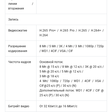
линии /
вторжения
Запись
Видеосжатие
H.265 Pro+ / H.265 Pro / H.265 / H.264+ /
H.264
Разрешение
8 Мп / 5 Мп / 3K / 4 Мп / 3 Мп / 1080p / 720p
кодирования
/ WD1 / 4CIF / VGA / CIF
Частота кадров
Основной поток:
8 Мп @ 15 к/с / 8 Мп @ 12 к/с / 3K @ 20 к/с /
5 Мп @ 20 к/с / 5 Мп @ 12 к/с /
3 Мп @ 18 к/с
4 Мп/ 1080p / 720p / WD1 / 4CIF / VGA /
CIF@25 к/с (P) / 30 к/с (N)
Дополнительный поток: WD1 / 4CIF / CIF @
25 к/с (P) / 30 к/с (N)
Битрейт видео
От 32 Кбит/с до 16 Мбит/с