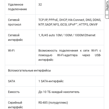
Задать вопрос
Удаленное
32
подключение
Сетевой
TCP/IP, PPPoE, DHCP, Hik-Connect, DNS, DDNS,
протокол
NTP, SADP, NFS, iSCSI, UPnP™, HTTPS, ONVIF
Сетевой
1, RJ45 auto 10M / 100M / 1000M Ethernet
интерфейс
Wi-Fi
Возможность подключения к сети Wi-Fi с
помощью Wi-Fi-адаптера через USB-
интерфейс
Вспомогательные интерфейсы
SATA
1 SATA-интерфейс
Емкость
До 10 ТБ каждый накопитель
Серийный
RS-485 (полудуплекс)
интерфейс