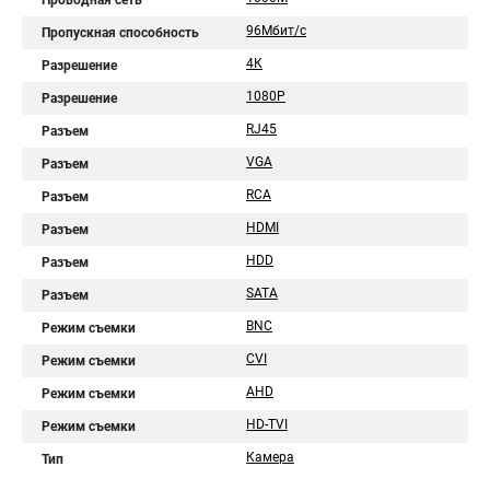
Проводная сеть
96Мбит/с
Пропускная способность
4К
Разрешение
1080Р
Разрешение
RJ45
Разъем
VGA
Разъем
RCA
Разъем
HDMI
Разъем
HDD
Разъем
SATA
Разъем
BNC
Режим съемки
CVI
Режим съемки
AHD
Режим съемки
HD-TVI
Режим съемки
Камера
Тип