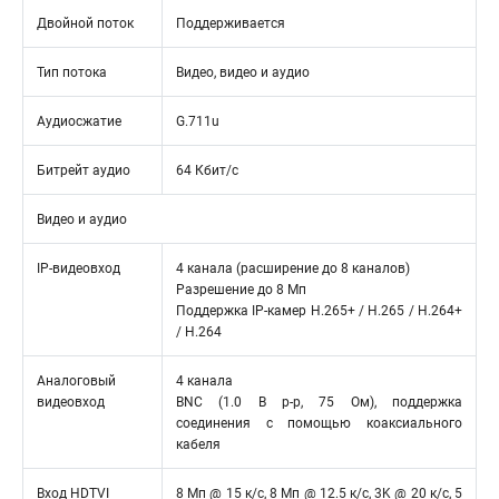
Двойной поток
Поддерживается
Тип потока
Видео, видео и аудио
Аудиосжатие
G.711u
Битрейт аудио
64 Кбит/с
Видео и аудио
IP-видеовход
4 канала (расширение до 8 каналов)
Разрешение до 8 Мп
Поддержка IP-камер H.265+ / H.265 / H.264+
/ H.264
Аналоговый
4 канала
видеовход
BNC (1.0 В p-p, 75 Ом), поддержка
соединения с помощью коаксиального
кабеля
Вход HDTVI
8 Мп @ 15 к/с, 8 Мп @ 12.5 к/с, 3K @ 20 к/с, 5