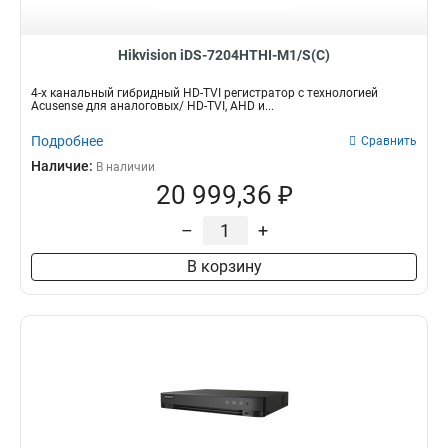
58вт
9
18вт
10
Hikvision iDS-7204HTHI-M1/S(C)
15вт
19
20вт
22
4-х канальный гибридный HD-TVI регистратор с технологией
Acusense для аналоговых/ HD-TVI, AHD и...
Подробнее
Сравнить
Наличие:
В наличии
20 999,36 ₽
–
+
В корзину