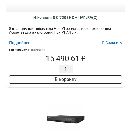
82вт
72Мбит/с
1
8
3вт
96Мбит/с
1
13
165вт
128Мбит/с
1
16
Hikvision iDS-7208HQHI-M1/FA(C)
50вт
40Мбит/с
1
2
8-и канальный гибридный HD-TVI регистратор с технологией
120вт
10Мбит/с
1
3
Acusense для аналоговых, HD-TVI, AHD и...
105вт
60Мбит/с
2
4
Подробнее
Сравнить
55вт
80Мбит/с
2
7
Наличие:
В наличии
95вт
256Мбит/с
2
14
15 490,61 ₽
280вт
160Мбит/с
2
17
180вт
2
–
+
60вт
3
В корзину
12вт
3
25вт
4
75вт
4
40вт
4
65вт
4
6вт
5
8вт
5
10вт
8