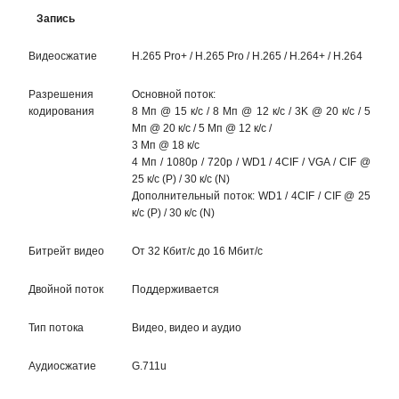
Запись
Видеосжатие
H.265 Pro+ / H.265 Pro / H.265 / H.264+ / H.264
Разрешения
Основной поток:
кодирования
8 Мп @ 15 к/с / 8 Мп @ 12 к/с / 3K @ 20 к/с / 5
Мп @ 20 к/с / 5 Мп @ 12 к/с /
3 Мп @ 18 к/с
4 Мп / 1080p / 720p / WD1 / 4CIF / VGA / CIF @
25 к/с (P) / 30 к/с (N)
Дополнительный поток: WD1 / 4CIF / CIF @ 25
к/с (P) / 30 к/с (N)
Битрейт видео
От 32 Кбит/с до 16 Мбит/с
Двойной поток
Поддерживается
Тип потока
Видео, видео и аудио
Аудиосжатие
G.711u