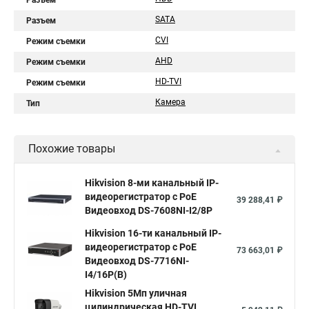
Разъем
SATA
Разъем
CVI
Режим съемки
AHD
Режим съемки
HD-TVI
Режим съемки
Камера
Тип
Похожие товары
Hikvision 8-ми канальный IP-
видеорегистратор c PoE
39 288,41 ₽
Видеовход DS-7608NI-I2/8P
Hikvision 16-ти канальный IP-
видеорегистратор c PoE
73 663,01 ₽
Видеовход DS-7716NI-
I4/16P(B)
Hikvision 5Мп уличная
цилиндрическая HD-TVI