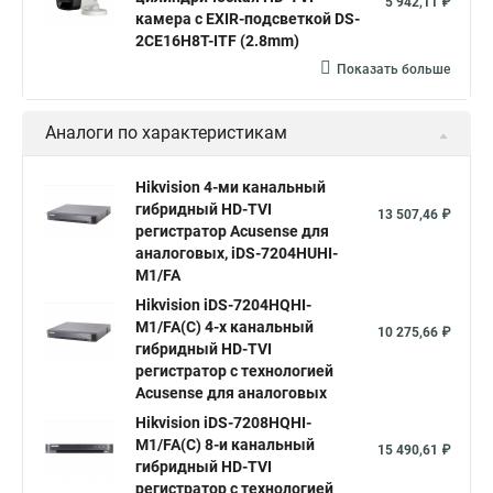
5 942,11 ₽
камера с EXIR-подсветкой DS-
2CE16H8T-ITF (2.8mm)
Показать больше
Аналоги по характеристикам
Hikvision 4-ми канальный
гибридный HD-TVI
13 507,46 ₽
регистратор Acusense для
аналоговых, iDS-7204HUHI-
M1/FA
Hikvision iDS-7204HQHI-
M1/FA(C) 4-х канальный
10 275,66 ₽
гибридный HD-TVI
регистратор с технологией
Acusense для аналоговых
Hikvision iDS-7208HQHI-
M1/FA(C) 8-и канальный
15 490,61 ₽
гибридный HD-TVI
регистратор с технологией