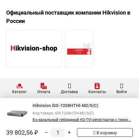
Официальный поставщик компании
Hikvision
в
России
Каталог
Оплата
Доставка
Контакты
Войти
Hikvision iDS-7208HTHI-M2/S(C)
Код товара: iDS-7208HTHI-M2/S(C)
8-х канальный гибридный HD-TVI регистратор с техно...
39 802,56 ₽
–
+
В корзину