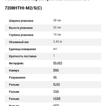
7208HTHI-M2/S(C)
38 см
Ширина упаковки
32 см
Высота упаковки
10 см
Глубина упаковки
2.43 кг
Объемный вес
шт.
Единица измерения
1
Кратность поставки
RS-485
Интерфейс
8Мп
Камера
4К
Разрешение
RJ45
Разъем
VGA
Разъем
HDMI
Разъем
HDD