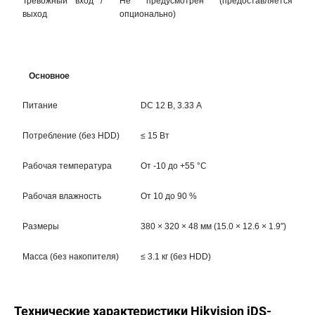
Тревожный вход /
Не предусмотрен (предоставляется
выход
опционально)
Основное
Питание
DC 12 В, 3.33 А
Потребление (без HDD)
≤ 15 Вт
Рабочая температура
От -10 до +55 °C
Рабочая влажность
От 10 до 90 %
Размеры
380 × 320 × 48 мм (15.0 × 12.6 × 1.9″)
Масса (без накопителя)
≤ 3.1 кг (без HDD)
Технические характеристики Hikvision iDS-