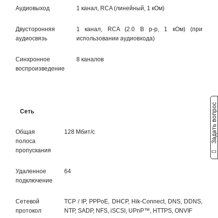
Аудиовыход
1 канал, RCA (линейный, 1 кОм)
Двусторонняя
1 канал, RCA (2.0 В p-p, 1 кОм) (при
аудиосвязь
использовании аудиовхода)
Синхронное
8 каналов
воспроизведение
Задать вопрос
Сеть
Общая
128 Мбит/с
полоса
пропускания
Удаленное
64
подключение
Сетевой
TCP / IP, PPPoE, DHCP, Hik-Connect, DNS, DDNS,
протокол
NTP, SADP, NFS, iSCSI, UPnP™, HTTPS, ONVIF