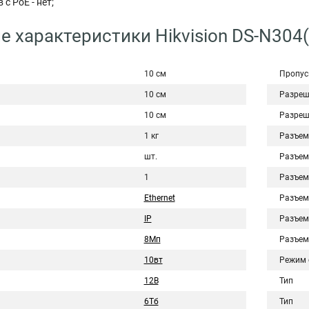
с PoE - нет;
е характеристики Hikvision DS-N304(
10 см
Пропус
10 см
Разреш
10 см
Разреш
1 кг
Разъем
шт.
Разъем
1
Разъем
Ethernet
Разъем
IP
Разъем
8Мп
Разъем
10вт
Режим 
12В
Тип
6Тб
Тип