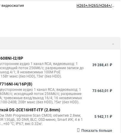
 видеосжатия
H265+/H265/H264+/H264
608NI-I2/8P
устороннее аудио 1 канал RCA; видеовыход: 1
39 288,41 ₽
 исходящий поток 256Мб/с; разрешение записи до
выход 4/1; 8 независимых 100M PoE
15Вт макс (без HDD), ?3кг (без HDD).
7716NI-I4/16P(B)
двустороннее аудио 1 канал RCA; видеовыход: 1
73 663,01 ₽
 160Мб/с; исходящий поток 256Мб/с; разрешение
TA; тревожные вход/выход 16/4; 16 независимых
100-240В; 20Вт макс (без HDD), ?5кг (без HDD).
ткой DS-2CE16H8T-ITF (2.8mm)
м 5Мп Progressive Scan CMOS; объектив 2.8мм;
5 942,11 ₽
R 130дБ, 3D DNR, BLC; OSD-меню; Smart ИК; 4 в 1
+60 °C; IP67; вес 0.32кг.
Показать больше