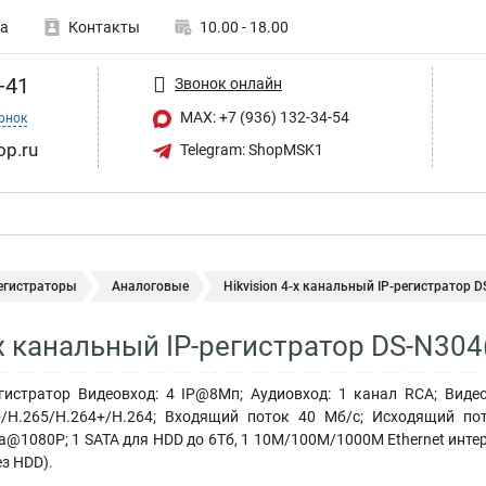
а
Контакты
10.00 - 18.00
-41
Звонок онлайн
MAX: +7 (936) 132-34-54
онок
op.ru
Telegram: ShopMSK1
егистраторы
Аналоговые
Hikvision 4-х канальный IP-регистратор D
-х канальный IP-регистратор DS-N304
егистратор Видеовход: 4 IP@8Мп; Аудиовход: 1 канал RCA; Виде
/H.265/H.264+/H.264; Входящий поток 40 Мб/с; Исходящий пот
@1080P; 1 SATA для HDD до 6Тб, 1 10M/100M/1000M Ethernet интерфе
ез HDD).