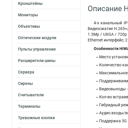
Кронштейны
Описание H
Мониторы
4-х канальный IP
Объективы
Видеосжатие H.265+/
1.3Mp / UXGA / 720p
Оптические модули
Ethernet интерфейс; 2
Особенности HiWa
Пульты управления
Место установк
Расширители шины
Количество кана
Сервера
Максимальное ра
Поддерживаемы
Сирены
Видеовыходы -
Считыватели
Кол-во встраив
Гибридный режи
Терминалы
Аудио входы/вы
Тревожные кнопки
Поддержка 3G -