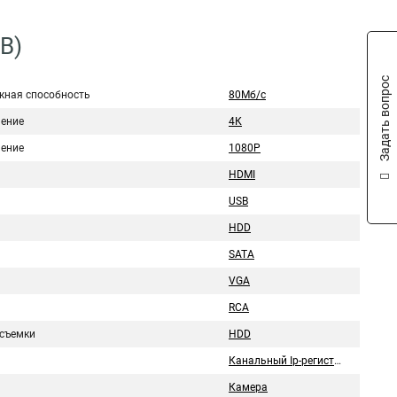
B)
Задать вопрос
кная способность
80Мб/с
ение
4К
ение
1080P
HDMI
USB
HDD
SATA
VGA
RCA
съемки
HDD
Канальный Ip-регистратор
Камера