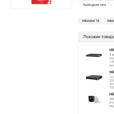
Проводная сеть
Hikvision 16
Hikv
Похожие товар
Hi
8-
VG
12
инт
Hi
16
VG
за
100
Hi
5М
уг
вид