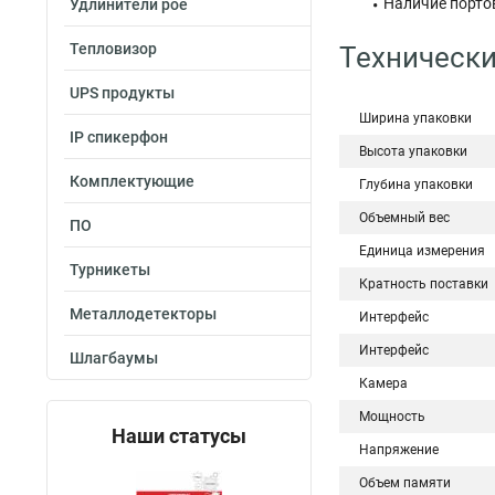
Наличие портов 
Удлинители poe
Тепловизор
Технически
UPS продукты
Ширина упаковки
IP спикерфон
Высота упаковки
Комплектующие
Глубина упаковки
Объемный вес
ПО
Единица измерения
Турникеты
Кратность поставки
Металлодетекторы
Интерфейс
Интерфейс
Шлагбаумы
Камера
Мощность
Наши статусы
Напряжение
Объем памяти