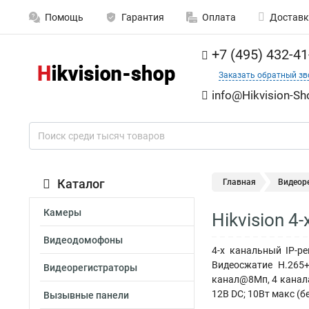
Помощь
Гарантия
Оплата
Доставк
+7 (495) 432-41
Заказать обратный зв
info@Hikvision-Sh
Каталог
Главная
Видеор
Камеры
Hikvision 4
Видеодомофоны
4-х канальный IP-р
Видеосжатие H.265+
Видеорегистраторы
канал@8Мп, 4 канала
12В DC; 10Вт макс (б
Вызывные панели