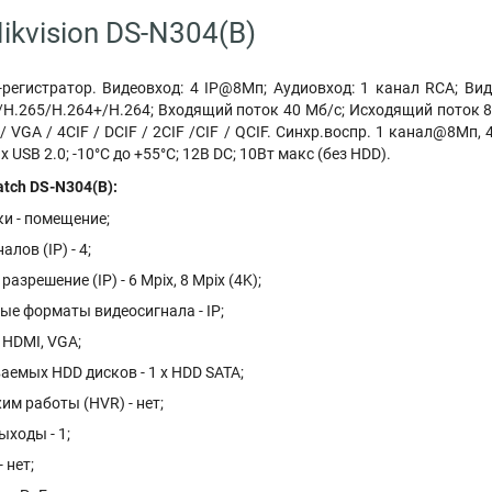
ikvision DS-N304(B)
-регистратор. Видеовход: 4 IP@8Мп; Аудиовход: 1 канал RCA; Ви
H.265/H.264+/H.264; Входящий поток 40 Мб/с; Исходящий поток 80
 / VGA / 4CIF / DCIF / 2CIF /CIF / QCIF. Синхр.воспр. 1 канал@8М
 х USB 2.0; -10°C до +55°C; 12В DC; 10Вт макс (без HDD).
tch DS-N304(B):
и - помещение;
лов (IP) - 4;
зрешение (IP) - 6 Mpix, 8 Mpix (4K);
е форматы видеосигнала - IP;
 HDMI, VGA;
аемых HDD дисков - 1 х HDD SATA;
м работы (HVR) - нет;
ходы - 1;
 нет;