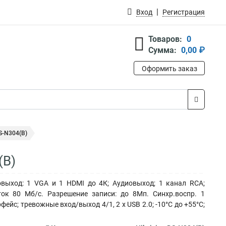
Вход
Регистрация
Товаров:
0
Сумма:
0,00 ₽
Оформить заказ
S-N304(B)
(B)
овыход: 1 VGA и 1 HDMI до 4К; Аудиовыход; 1 канал RCA;
ок 80 Мб/с. Разрешение записи: до 8Мп. Синхр.воспр. 1
йс; тревожные вход/выход 4/1, 2 х USB 2.0; -10°C до +55°C;