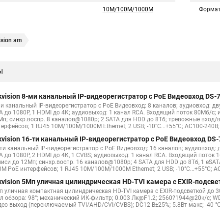
10M/100M/1000M
Формат
ision am
ы
kvision 8-ми канальный IP-видеорегистратор c PoE Видеовход DS-7
ми канальный IP-видеорегистратор c PoE Видеовход: 8 каналов; аудиовход: дв
A до 1080Р, 1 HDMI до 4К; аудиовыход: 1 канал RCA. Входящий поток 80Мб/с;
Мп; синхр.воспр. 8 каналов@1080р; 2 SATA для HDD до 8Тб; тревожные вход/
ерфейсов; 1 RJ45 10M/100M/1000M Ethernet; 2 USB; -10°C...+55°C; AC100-240В; 
kvision 16-ти канальный IP-видеорегистратор c PoE Видеовход DS-
-ти канальный IP-видеорегистратор c PoE Видеовход: 16 каналов; аудиовход: 
A до 1080Р, 2 HDMI до 4К, 1 CVBS; аудиовыход: 1 канал RCA. Входящий поток
писи до 12Мп; синхр.воспр. 16 каналов@1080р; 4 SATA для HDD до 8Тб, 1 eSA
M PoE интерфейсов; 1 RJ45 10M/100M/1000M Ethernet; 2 USB; -10°C...+55°C; AC
kvision 5Мп уличная цилиндрическая HD-TVI камера с EXIR-подсве
п уличная компактная цилиндрическая HD-TVI камера с EXIR-подсветкой до 30
ол обзора: 98°; механический ИК-фильтр; 0.003 Лк@F1.2; 2560?1944@20к/с; WD
ео выход (переключаемый TVI/AHD/CVI/CVBS); DC12 В±25%; 5.8Вт макс; -40 °C...