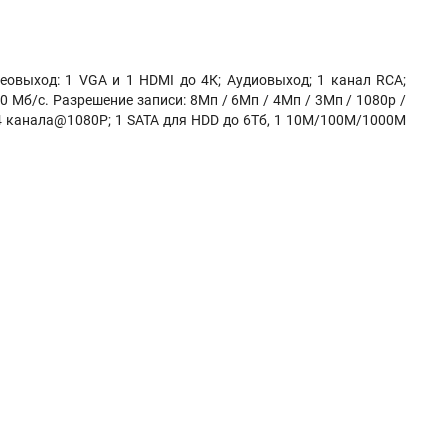
деовыход: 1 VGA и 1 HDMI до 4К; Аудиовыход; 1 канал RCA;
 Мб/с. Разрешение записи: 8Мп / 6Мп / 4Мп / 3Мп / 1080p /
п, 4 канала@1080P; 1 SATA для HDD до 6Тб, 1 10M/100M/1000M