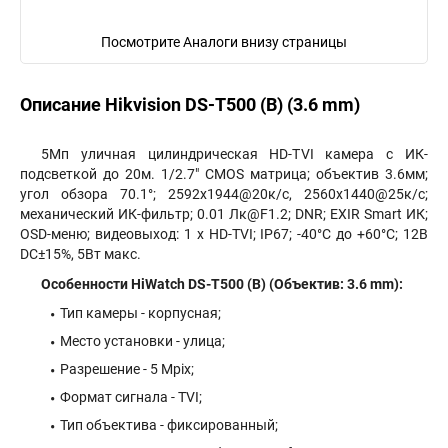
Посмотрите Аналоги внизу страницы
Описание Hikvision DS-T500 (B) (3.6 mm)
5Мп уличная цилиндрическая HD-TVI камера с ИК-
подсветкой до 20м. 1/2.7" CMOS матрица; объектив 3.6мм;
угол обзора 70.1°; 2592x1944@20к/с, 2560x1440@25к/с;
механический ИК-фильтр; 0.01 Лк@F1.2; DNR; EXIR Smart ИК;
OSD-меню; видеовыход: 1 х HD-TVI; IP67; -40°С до +60°С; 12В
DC±15%, 5Вт макс.
Особенности HiWatch DS-T500 (B) (Объектив: 3.6 mm):
Тип камеры - корпусная;
Место установки - улица;
Разрешение - 5 Mpix;
Формат сигнала - TVI;
Тип объектива - фиксированный;