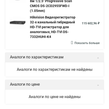
8м 1/2.5" Progressive Scan
Hik connect
Видеонаблюдение
Ip видеокамеры
CMOS DS-2CD2955FWD-I
Poe камера
Hikvision 2cd2142fwd
hikvision c
(1.05mm)
Hikvision Видеорегистратор
hikvision 4
Hikvision ds 2cd1148
hikvision ds 2cd1148 i b
32-х канальный гибридный
115 602,96 ₽
hikvision ds 2cd2042wd i
Видеокамера hikvision
HD-TVI регистратор для
аналоговых, HD-TVI DS-
Камера hikvision ds
Видеокамеры hikvision ds
7332HUHI-K4
Камера hiwatch ds Hikvision
Камера Hikvision ds 2ce16d8t
Показать больше
Видеокамера hikvision hiwatch
Аналоги по характеристикам
Камера Hikvision ds 2cd2442fwd
Hikvision камера ds 2cd2023g0 i
Купольная камера
Аналоги по характеристикам не найдены
Уличная камера
Hikvision ip camera
Hikvision поворотная камера
Hikvision купольная
Аналоги по цене
Нikvision микрофон
Hikvision поворотная
Аналоги по цене не найдены
Hikvision порты