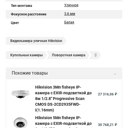
Уличное
Тип монтажа
3.6 мм
Фокусное расстояние
Белая
Цвет
Видеокамера уличная Hikvision
Купольные камеры
Поворотная камера
Уличная камера
Уличные камеры hikvision
Похожие товары
Камера видеонаблюдения hikvision
Hikvision поворотные камеры
Hikvision ip
Hikvision 3Мп fisheye IP-
камера c EXIR-подсветкой до
Hikvision купить
Hikvision уличная ip камера
27 316,06 ₽
8м 1/2.8" Progressive Scan
Hikvision hd
CMOS DS-2CD2935FWD-
I(1.16mm)
Hikvision ds
Hikvision poe
Hikvision уличная
Hikvision 5Мп fisheye IP-
Hikvision 2 8 mm
Hikvision camera
Hikvision 2cd1148 i b
камера c EXIR-подсветкой до
30 768,21 ₽