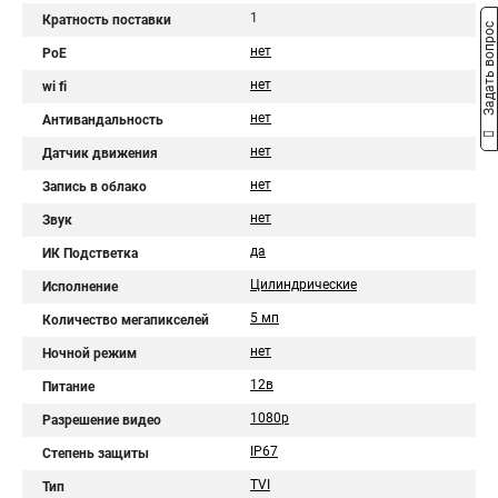
1
Кратность поставки
Задать вопрос
нет
PoE
нет
wi fi
нет
Антивандальность
нет
Датчик движения
нет
Запись в облако
нет
Звук
да
ИК Подстветка
Цилиндрические
Исполнение
5 мп
Количество мегапикселей
нет
Ночной режим
12в
Питание
1080p
Разрешение видео
IP67
Степень защиты
TVI
Тип