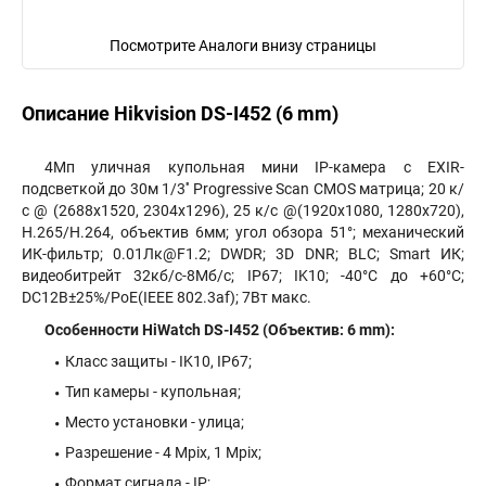
Посмотрите Аналоги внизу страницы
Описание Hikvision DS-I452 (6 mm)
4Мп уличная купольная мини IP-камера с EXIR-
подсветкой до 30м 1/3'' Progressive Scan CMOS матрица; 20 к/
с @ (2688х1520, 2304х1296), 25 к/с @(1920х1080, 1280х720),
H.265/H.264, объектив 6мм; угол обзора 51°; механический
ИК-фильтр; 0.01Лк@F1.2; DWDR; 3D DNR; BLC; Smart ИК;
видеобитрейт 32кб/с-8Мб/с; IP67; IK10; -40°C до +60°C;
DC12В±25%/PoE(IEEE 802.3af); 7Вт макс.
Особенности HiWatch DS-I452 (Объектив: 6 mm):
Класс защиты - IK10, IP67;
Тип камеры - купольная;
Место установки - улица;
Разрешение - 4 Mpix, 1 Mpix;
Формат сигнала - IP;