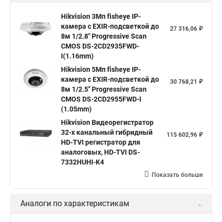
Hikvision поворотные камеры
Hikvision ip
Hikvision 3Мп fisheye IP-
камера c EXIR-подсветкой до
Hikvision купить
Hikvision уличная ip камера
27 316,06 ₽
8м 1/2.8" Progressive Scan
Hikvision hd
CMOS DS-2CD2935FWD-
I(1.16mm)
Hikvision ds
Hikvision poe
Hikvision уличная
Hikvision 5Мп fisheye IP-
Hikvision 2 8 mm
Hikvision camera
Hikvision 2cd1148 i b
камера c EXIR-подсветкой до
30 768,21 ₽
8м 1/2.5" Progressive Scan
Hik connect
Видеонаблюдение
Ip видеокамеры
CMOS DS-2CD2955FWD-I
Poe камера
Hikvision 2cd2142fwd
hikvision c
(1.05mm)
Hikvision Видеорегистратор
hikvision 4
Hikvision ds 2cd1148
hikvision ds 2cd1148 i b
32-х канальный гибридный
115 602,96 ₽
hikvision ds 2cd2042wd i
Видеокамера hikvision
HD-TVI регистратор для
аналоговых, HD-TVI DS-
Камера hikvision ds
Видеокамеры hikvision ds
7332HUHI-K4
Камера hiwatch ds Hikvision
Камера Hikvision ds 2ce16d8t
Показать больше
Видеокамера hikvision hiwatch
Аналоги по характеристикам
Камера Hikvision ds 2cd2442fwd