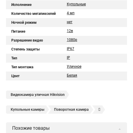
Купольные
Исполнение
4 мп
Количество мегапикселей
нет
Ночной режим
12в
Питание
1080p
Разрешение видео
IP67
Степень защиты
IP
Тип
Уличное
Тип монтажа
Белая
Цвет
Видеокамера уличная Hikvision
Купольные камеры
Поворотная камера
Уличная камера
Уличные камеры hikvision
Похожие товары
Камера видеонаблюдения hikvision