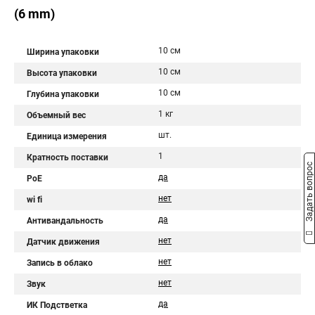
(6 mm)
10 см
Ширина упаковки
10 см
Высота упаковки
10 см
Глубина упаковки
1 кг
Объемный вес
шт.
Единица измерения
1
Кратность поставки
Задать вопрос
да
PoE
нет
wi fi
да
Антивандальность
нет
Датчик движения
нет
Запись в облако
нет
Звук
да
ИК Подстветка