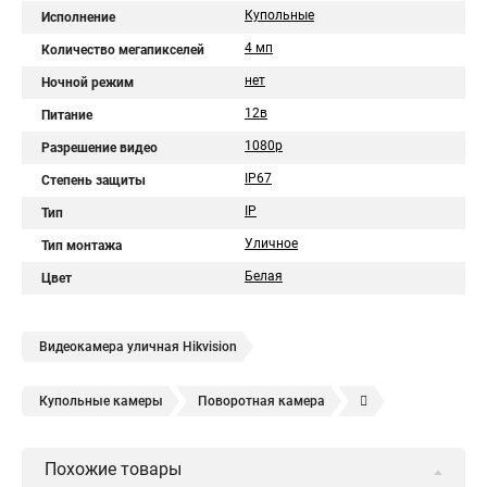
Купольные
Исполнение
4 мп
Количество мегапикселей
нет
Ночной режим
12в
Питание
1080p
Разрешение видео
IP67
Степень защиты
IP
Тип
Уличное
Тип монтажа
Белая
Цвет
Видеокамера уличная Hikvision
Купольные камеры
Поворотная камера
Уличная камера
Уличные камеры hikvision
Похожие товары
Камера видеонаблюдения hikvision