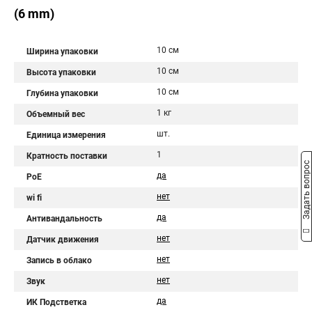
(6 mm)
10 см
Ширина упаковки
10 см
Высота упаковки
10 см
Глубина упаковки
1 кг
Объемный вес
шт.
Единица измерения
1
Кратность поставки
Задать вопрос
да
PoE
нет
wi fi
да
Антивандальность
нет
Датчик движения
нет
Запись в облако
нет
Звук
да
ИК Подстветка