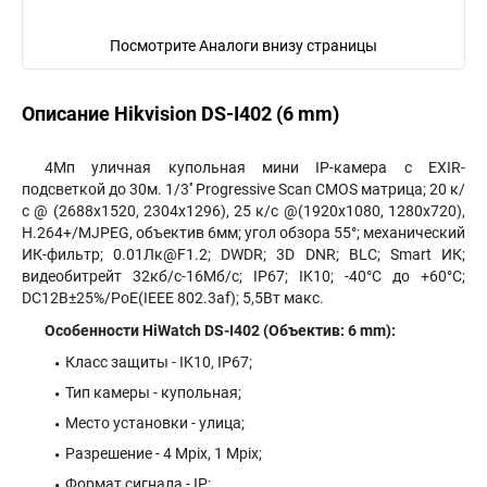
Посмотрите Аналоги внизу страницы
Описание Hikvision DS-I402 (6 mm)
4Мп уличная купольная мини IP-камера с EXIR-
подсветкой до 30м. 1/3'' Progressive Scan CMOS матрица; 20 к/
с @ (2688х1520, 2304х1296), 25 к/с @(1920х1080, 1280х720),
H.264+/MJPEG, объектив 6мм; угол обзора 55°; механический
ИК-фильтр; 0.01Лк@F1.2; DWDR; 3D DNR; BLC; Smart ИК;
видеобитрейт 32кб/с-16Мб/с; IP67; IK10; -40°C до +60°C;
DC12В±25%/PoE(IEEE 802.3af); 5,5Вт макс.
Особенности HiWatch DS-I402 (Объектив: 6 mm):
Класс защиты - IK10, IP67;
Тип камеры - купольная;
Место установки - улица;
Разрешение - 4 Mpix, 1 Mpix;
Формат сигнала - IP;