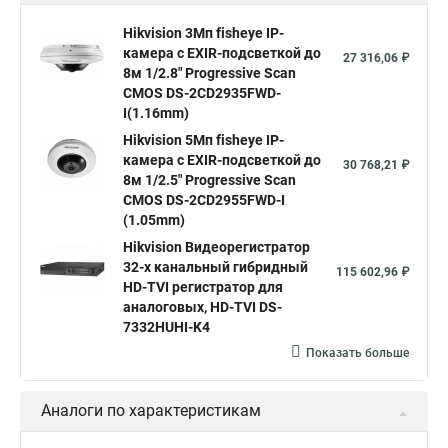
Hikvision поворотные камеры
Hikvision ip
Hikvision 3Мп fisheye IP-
камера c EXIR-подсветкой до
Hikvision купить
Hikvision уличная ip камера
27 316,06 ₽
8м 1/2.8" Progressive Scan
Hikvision hd
CMOS DS-2CD2935FWD-
I(1.16mm)
Hikvision ds
Hikvision poe
Hikvision уличная
Hikvision 5Мп fisheye IP-
Hikvision 2 8 mm
Hikvision camera
Hikvision 2cd1148 i b
камера c EXIR-подсветкой до
30 768,21 ₽
8м 1/2.5" Progressive Scan
Hik connect
Видеонаблюдение
Ip видеокамеры
CMOS DS-2CD2955FWD-I
Poe камера
Hikvision 2cd2142fwd
hikvision c
(1.05mm)
Hikvision Видеорегистратор
hikvision 4
Hikvision ds 2cd1148
hikvision ds 2cd1148 i b
32-х канальный гибридный
115 602,96 ₽
hikvision ds 2cd2042wd i
Видеокамера hikvision
HD-TVI регистратор для
аналоговых, HD-TVI DS-
Камера hikvision ds
Видеокамеры hikvision ds
7332HUHI-K4
Камера hiwatch ds Hikvision
Камера Hikvision ds 2ce16d8t
Показать больше
Видеокамера hikvision hiwatch
Аналоги по характеристикам
Камера Hikvision ds 2cd2442fwd