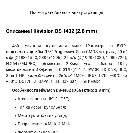
Посмотрите Аналоги внизу страницы
Описание Hikvision DS-I402 (2.8 mm)
4Мп уличная купольная мини IP-камера с EXIR-
подсветкой до 30м. 1/3'' Progressive Scan CMOS матрица; 20 к/
с @ (2688х1520, 2304х1296), 25 к/с @(1920х1080, 1280х720),
H.264+/MJPEG, объектив 2.8мм; угол обзора 105°;
механический ИК-фильтр; 0.01Лк@F1.2; DWDR; 3D DNR; BLC;
Smart ИК; видеобитрейт 32кб/с-16Мб/с; IP67; IK10; -40°C до
+60°C; DC12В±25%/PoE(IEEE 802.3af); 5,5Вт макс.
Особенности HiWatch DS-I402 (Объектив: 2.8 mm):
Класс защиты - IK10, IP67;
Тип камеры - купольная;
Место установки - улица;
Разрешение - 4 Mpix, 1 Mpix;
Формат сигнала - IP;