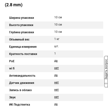
(2.8 mm)
10 см
Ширина упаковки
10 см
Высота упаковки
10 см
Глубина упаковки
1 кг
Объемный вес
шт.
Единица измерения
1
Кратность поставки
Задать вопрос
да
PoE
нет
wi fi
да
Антивандальность
нет
Датчик движения
нет
Запись в облако
нет
Звук
да
ИК Подстветка