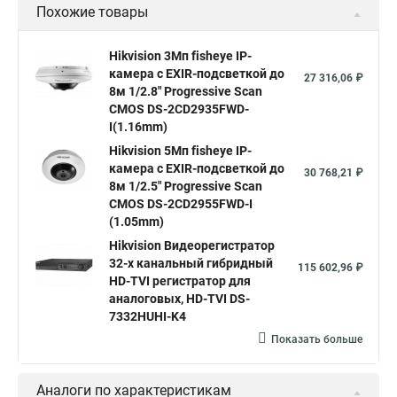
Похожие товары
Камера видеонаблюдения hikvision
Hikvision поворотные камеры
Hikvision ip
Hikvision 3Мп fisheye IP-
камера c EXIR-подсветкой до
Hikvision купить
Hikvision уличная ip камера
27 316,06 ₽
8м 1/2.8" Progressive Scan
Hikvision hd
CMOS DS-2CD2935FWD-
I(1.16mm)
Hikvision ds
Hikvision poe
Hikvision уличная
Hikvision 5Мп fisheye IP-
Hikvision 2 8 mm
Hikvision camera
Hikvision 2cd1148 i b
камера c EXIR-подсветкой до
30 768,21 ₽
8м 1/2.5" Progressive Scan
Hik connect
Видеонаблюдение
Ip видеокамеры
CMOS DS-2CD2955FWD-I
Poe камера
Hikvision 2cd2142fwd
hikvision c
(1.05mm)
Hikvision Видеорегистратор
hikvision 4
Hikvision ds 2cd1148
hikvision ds 2cd1148 i b
32-х канальный гибридный
115 602,96 ₽
hikvision ds 2cd2042wd i
Видеокамера hikvision
HD-TVI регистратор для
аналоговых, HD-TVI DS-
Камера hikvision ds
Видеокамеры hikvision ds
7332HUHI-K4
Камера hiwatch ds Hikvision
Камера Hikvision ds 2ce16d8t
Показать больше
Видеокамера hikvision hiwatch
Аналоги по характеристикам
Камера Hikvision ds 2cd2442fwd