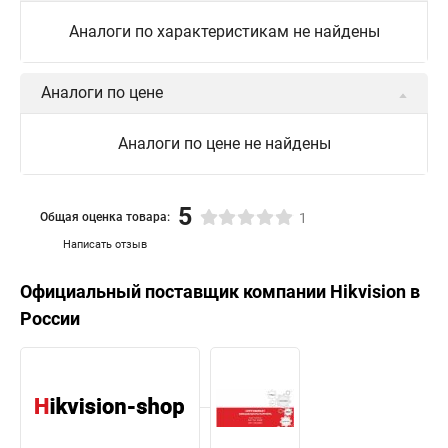
Hikvision камера ds 2cd2023g0 i
Купольная камера
Аналоги по характеристикам не найдены
Уличная камера
Hikvision ip camera
Hikvision поворотная камера
Hikvision купольная
Аналоги по цене
Нikvision микрофон
Hikvision поворотная
Аналоги по цене не найдены
Hikvision порты
5
Общая оценка товара:
1
Написать отзыв
Официальный поставщик компании
Hikvision
в
России