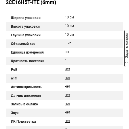
2CE16H5T-ITE (6mm)
10 см
Ширина упаковки
10 см
Высота упаковки
10 см
Глубина упаковки
Задать вопрос
1 кг
Объемный вес
шт.
Единица измерения
1
Кратность поставки
нет
PoE
нет
wi fi
нет
Антивандальность
нет
Датчик движения
нет
Запись в облако
нет
Звук
нет
ИК Подстветка