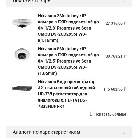
Похожие товары
Камера видеонаблюдения hikvision
Hikvision поворотные камеры
Hikvision ip
Hikvision 3Мп fisheye IP-
камера c EXIR-подсветкой до
Hikvision купить
Hikvision уличная ip камера
27 316,06 ₽
8м 1/2.8" Progressive Scan
Hikvision hd
CMOS DS-2CD2935FWD-
I(1.16mm)
Hikvision ds
Hikvision poe
Hikvision уличная
Hikvision 5Мп fisheye IP-
Hikvision 2 8 mm
Hikvision camera
Hikvision 2cd1148 i b
камера c EXIR-подсветкой до
30 768,21 ₽
8м 1/2.5" Progressive Scan
Hik connect
Видеонаблюдение
Ip видеокамеры
CMOS DS-2CD2955FWD-I
Poe камера
Hikvision 2cd2142fwd
hikvision c
(1.05mm)
Hikvision Видеорегистратор
hikvision 4
Hikvision ds 2cd1148
hikvision ds 2cd1148 i b
32-х канальный гибридный
115 602,96 ₽
hikvision ds 2cd2042wd i
Видеокамера hikvision
HD-TVI регистратор для
аналоговых, HD-TVI DS-
Камера hikvision ds
Видеокамеры hikvision ds
7332HUHI-K4
Камера hiwatch ds Hikvision
Камера Hikvision ds 2ce16d8t
Показать больше
Видеокамера hikvision hiwatch
Аналоги по характеристикам
Камера Hikvision ds 2cd2442fwd