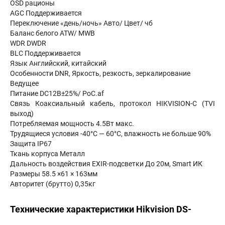
OSD рационы
AGC Поддерживается
Переключение «день/ночь» Авто/ Цвет/ чб
Баланс белого ATW/ MWB
WDR DWDR
BLC Поддерживается
Язык Английский, китайский
Особенности DNR, Яркость, резкость, зеркалирование
Ведущее
Питание DC12В±25%/ PoC.af
Связь Коаксиальный кабель, протокол HIKVISION-C (TVI
выход)
Потребляемая мощность 4.5Вт макс.
Трудящиеся условия -40°С — 60°С, влажность не больше 90%
Защита IP67
Ткань корпуса Металл
Дальность воздействия EXIR-подсветки До 20м, Smart ИК
Размеры 58.5 ×61 × 163мм
Авторитет (брутто) 0,35кг
Технические характеристики Hikvision DS-