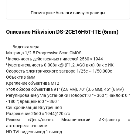
Посмотрите Аналоги внизу страницы
Описание Hikvision DS-2CE16H5T-ITE (6mm)
Видеокамера
Матрица 1/2.5 Progressive Scan CMOS
Численность действенных пикселей 2560 × 1944
Чувствительность 0.008лк@ (F1.2, AGC вкл), 0лк с ИК
Скорость электрического затвора 1/25с ~ 1/50,000с
Объектив 6мм
Крепление объектива М12
Угол обзора объектива 91° (2.8 мм), 70° (3.6 мм), 45° (6 мм)
Регулирование угла установки Поворот: 0 ° - 360 °; наклон: 0 °
- 180 °; вращение: 0 ° - 360 °
Синхронизация Внутренняя
Разрешение 2560 × 1944@20к/с
Режим «День/ночь» Механический ИК-фильтр с
автопереключением
HD-TVI видеовыход 1 выход