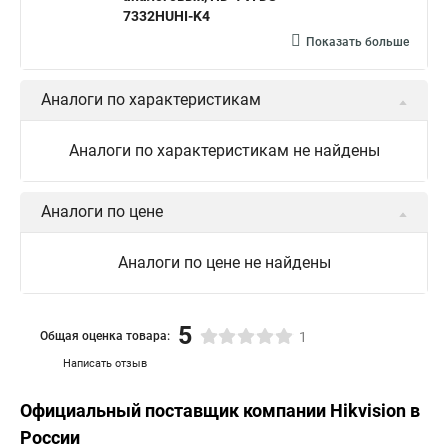
Камера hikvision ds
Видеокамеры hikvision ds
7332HUHI-K4
Камера hiwatch ds Hikvision
Камера Hikvision ds 2ce16d8t
Показать больше
Видеокамера hikvision hiwatch
Аналоги по характеристикам
Камера Hikvision ds 2cd2442fwd
Hikvision камера ds 2cd2023g0 i
Купольная камера
Аналоги по характеристикам не найдены
Уличная камера
Hikvision ip camera
Hikvision поворотная камера
Hikvision купольная
Аналоги по цене
Нikvision микрофон
Hikvision поворотная
Аналоги по цене не найдены
Hikvision порты
5
Общая оценка товара:
1
Написать отзыв
Официальный поставщик компании
Hikvision
в
России