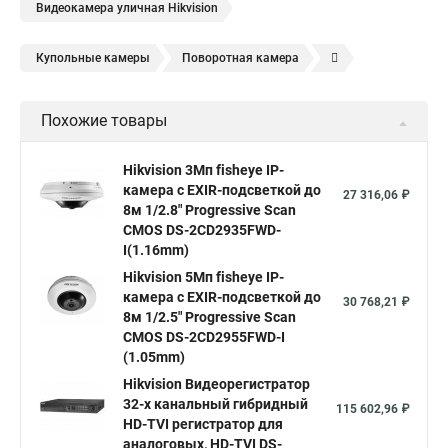
Видеокамера уличная Hikvision
Купольные камеры
Поворотная камера
Уличная камера
Уличные камеры hikvision
Похожие товары
Камера видеонаблюдения hikvision
Hikvision поворотные камеры
Hikvision ip
Hikvision 3Мп fisheye IP-
камера c EXIR-подсветкой до
Hikvision купить
Hikvision уличная ip камера
27 316,06 ₽
8м 1/2.8" Progressive Scan
Hikvision hd
CMOS DS-2CD2935FWD-
I(1.16mm)
Hikvision ds
Hikvision poe
Hikvision уличная
Hikvision 5Мп fisheye IP-
Hikvision 2 8 mm
Hikvision camera
Hikvision 2cd1148 i b
камера c EXIR-подсветкой до
30 768,21 ₽
8м 1/2.5" Progressive Scan
Hik connect
Видеонаблюдение
Ip видеокамеры
CMOS DS-2CD2955FWD-I
Poe камера
Hikvision 2cd2142fwd
hikvision c
(1.05mm)
Hikvision Видеорегистратор
hikvision 4
Hikvision ds 2cd1148
hikvision ds 2cd1148 i b
32-х канальный гибридный
115 602,96 ₽
hikvision ds 2cd2042wd i
Видеокамера hikvision
HD-TVI регистратор для
аналоговых, HD-TVI DS-