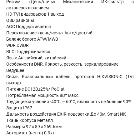
Режим «День/ночь» Механический ИК-фильтр с
автопереключением
HD-TVI видеовыход 1 выход
OSD рационы
AGC Поддерживается
Переключение «день/ночь» Авто/цвет/чб
Баланс белого ATW/MWB
WDR DWDR
BLC Поддерживается
Язык Английский, китайский
Особенности DNR, Яркость, резкость, зеркалирование
Ведущее
Связь Коаксиальный кабель, протокол HIKVISION-C (TVI
выход)
Питание DC12В±25%/ PoC.at
Потребляемая мощность 8Вт макс.
Трудящиеся условия -40°С — 60°С, влажность не больше 90%
Защита IP67
Дальность воздействия EXIR-подсветки До 40м, Smart ИК
Ткань корпуса Металл
Размеры 92 × 89 × 269.6мм
Авторитет (нетто) 0.9кг