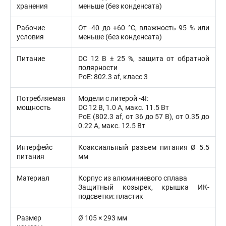
хранения
меньше (без конденсата)
Рабочие
От -40 до +60 °C, влажность 95 % или
условия
меньше (без конденсата)
Питание
DC 12 В ± 25 %, защита от обратной
полярности
PoE: 802.3 af, класс 3
Потребляемая
Модели с литерой -4I:
мощность
DC 12 В, 1.0 А, макс. 11.5 Вт
PoE (802.3 af, от 36 до 57 В), от 0.35 до
0.22 A, макс. 12.5 Вт
Интерфейс
Коаксиальный разъем питания Ø 5.5
питания
мм
Материал
Корпус из алюминиевого сплава
Защитный козырек, крышка ИК-
подсветки: пластик
Размер
Ø 105 × 293 мм