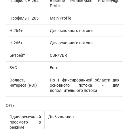
Профиль H.264
Baseline Profile/Main Profile/High
Profile
Профиль H.265
Main Profile
H.264+
Для основного потока
H.265+
Для основного потока
Битрейт
CBR/VBR
SVC
Есть
Область
По 1 фиксированной области для
интереса (ROI)
основного потока и для
дополнительного потока
Сеть
Одновременный
До 6 каналов
просмотр в
режиме