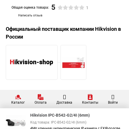
5
Общая оценка товара:
1
Написать отзыв
Официальный поставщик компании
Hikvision
в
России
Каталог
Оплата
Доставка
Контакты
Войти
Hikvision IPC-B542-G2/4I (6mm)
Код товара: IPC-B542-G2/4I (6mm)
4Мп уличная цилиндрическая IP-камера с EXIR-подсве...