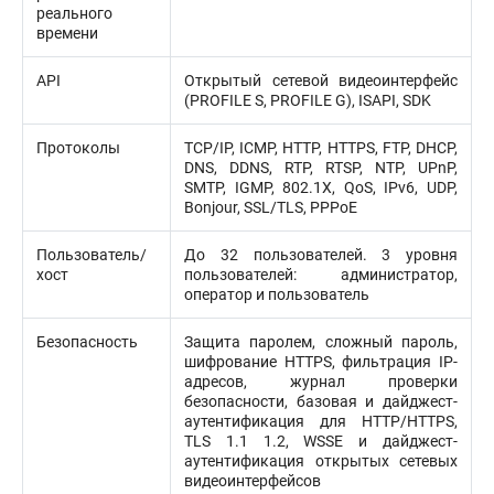
реального
времени
API
Открытый сетевой видеоинтерфейс
(PROFILE S, PROFILE G), ISAPI, SDK
Протоколы
TCP/IP, ICMP, HTTP, HTTPS, FTP, DHCP,
DNS, DDNS, RTP, RTSP, NTP, UPnP,
SMTP, IGMP, 802.1X, QoS, IPv6, UDP,
Bonjour, SSL/TLS, PPPoE
Пользователь/
До 32 пользователей. 3 уровня
хост
пользователей: администратор,
оператор и пользователь
Безопасность
Защита паролем, сложный пароль,
шифрование HTTPS, фильтрация IP-
адресов, журнал проверки
безопасности, базовая и дайджест-
аутентификация для HTTP/HTTPS,
TLS 1.1 1.2, WSSE и дайджест-
аутентификация открытых сетевых
видеоинтерфейсов