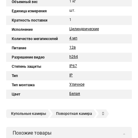
1 кг
Объемный вес
шт.
Единица измерения
1
Кратность поставки
Цилиндрические
Исполнение
4 мп
Количество мегапикселей
12в
Питание
h264
Разрешение видео
IP67
Степень защиты
IP
Тип
Уличное
Тип монтажа
Белая
Цвет
Купольные камеры
Поворотная камера
Уличная камера
Уличные камеры hikvision
Похожие товары
Камера видеонаблюдения hikvision