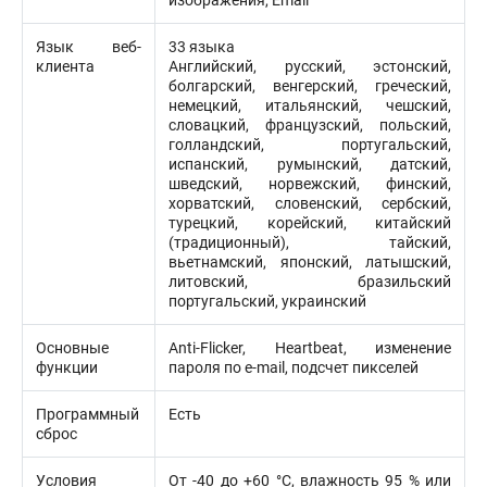
изображения, Email
Язык веб-
33 языка
клиента
Английский, русский, эстонский,
болгарский, венгерский, греческий,
немецкий, итальянский, чешский,
словацкий, французский, польский,
голландский, португальский,
испанский, румынский, датский,
шведский, норвежский, финский,
хорватский, словенский, сербский,
турецкий, корейский, китайский
(традиционный), тайский,
вьетнамский, японский, латышский,
литовский, бразильский
португальский, украинский
Основные
Anti-Flicker, Heartbeat, изменение
функции
пароля по e-mail, подсчет пикселей
Программный
Есть
сброс
Условия
От -40 до +60 °C, влажность 95 % или