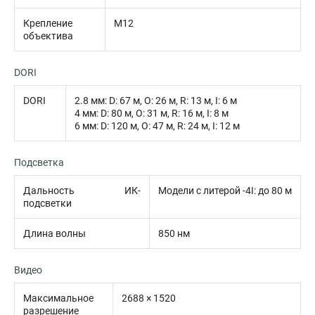
Крепление
M12
объектива
DORI
DORI
2.8 мм: D: 67 м, O: 26 м, R: 13 м, I: 6 м
4 мм: D: 80 м, O: 31 м, R: 16 м, I: 8 м
6 мм: D: 120 м, O: 47 м, R: 24 м, I: 12 м
Подсветка
Дальность ИК-
Модели с литерой -4I: до 80 м
подсветки
Длина волны
850 нм
Видео
Максимальное
2688 × 1520
разрешение