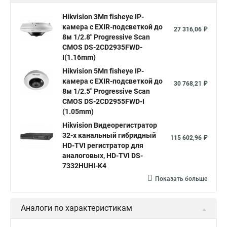
Hikvision поворотные камеры
Hikvision ip
Hikvision 3Мп fisheye IP-
камера c EXIR-подсветкой до
Hikvision купить
Hikvision уличная ip камера
27 316,06 ₽
8м 1/2.8" Progressive Scan
Hikvision hd
CMOS DS-2CD2935FWD-
I(1.16mm)
Hikvision ds
Hikvision poe
Hikvision уличная
Hikvision 5Мп fisheye IP-
Hikvision 2 8 mm
Hikvision camera
Hikvision 2cd1148 i b
камера c EXIR-подсветкой до
30 768,21 ₽
8м 1/2.5" Progressive Scan
Hik connect
Видеонаблюдение
Ip видеокамеры
CMOS DS-2CD2955FWD-I
Poe камера
Hikvision 2cd2142fwd
hikvision c
(1.05mm)
Hikvision Видеорегистратор
hikvision 4
Hikvision ds 2cd1148
hikvision ds 2cd1148 i b
32-х канальный гибридный
115 602,96 ₽
hikvision ds 2cd2042wd i
Видеокамера hikvision
HD-TVI регистратор для
аналоговых, HD-TVI DS-
Камера hikvision ds
Видеокамеры hikvision ds
7332HUHI-K4
Камера hiwatch ds Hikvision
Камера Hikvision ds 2ce16d8t
Показать больше
Видеокамера hikvision hiwatch
Аналоги по характеристикам
Камера Hikvision ds 2cd2442fwd