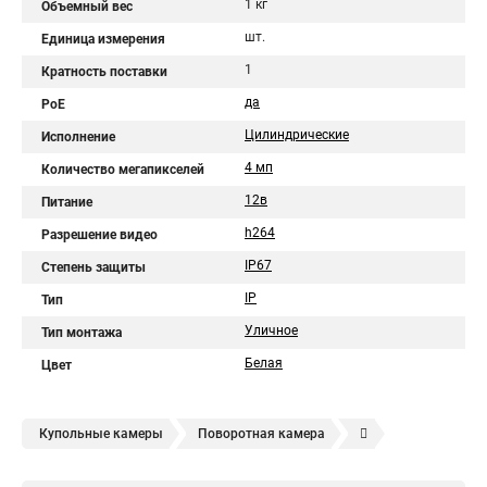
1 кг
Объемный вес
шт.
Единица измерения
1
Кратность поставки
да
PoE
Цилиндрические
Исполнение
4 мп
Количество мегапикселей
12в
Питание
h264
Разрешение видео
IP67
Степень защиты
IP
Тип
Уличное
Тип монтажа
Белая
Цвет
Купольные камеры
Поворотная камера
Уличная камера
Уличные камеры hikvision