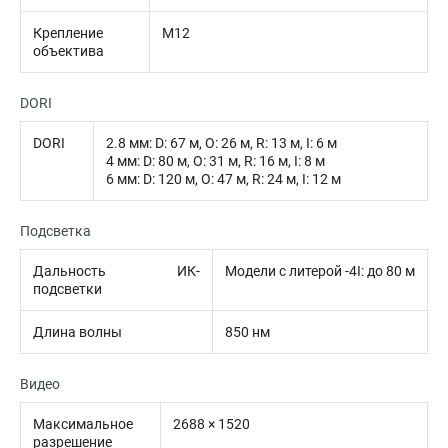
Крепление
M12
объектива
DORI
DORI
2.8 мм: D: 67 м, O: 26 м, R: 13 м, I: 6 м
4 мм: D: 80 м, O: 31 м, R: 16 м, I: 8 м
6 мм: D: 120 м, O: 47 м, R: 24 м, I: 12 м
Подсветка
Дальность ИК-
Модели с литерой -4I: до 80 м
подсветки
Длина волны
850 нм
Видео
Максимальное
2688 × 1520
разрешение