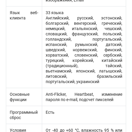
изображения, Email
Язык веб-
33 языка
клиента
Английский, русский, эстонский,
болгарский, венгерский, греческий,
немецкий, итальянский, чешский,
словацкий, французский, польский,
голландский, португальский,
испанский, румынский, датский,
шведский, норвежский, финский,
хорватский, словенский, сербский,
турецкий, корейский, китайский
(традиционный), тайский,
вьетнамский, японский, латышский,
литовский, бразильский
португальский, украинский
Основные
Anti-Flicker, Heartbeat, изменение
функции
пароля по e-mail, подсчет пикселей
Программный
Есть
сброс
Условия
От -40 до +60 °C, влажность 95 % или