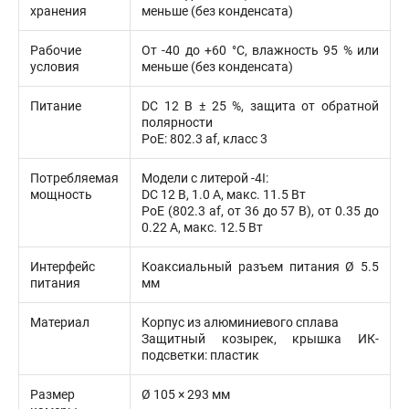
хранения
меньше (без конденсата)
Рабочие
От -40 до +60 °C, влажность 95 % или
условия
меньше (без конденсата)
Питание
DC 12 В ± 25 %, защита от обратной
полярности
PoE: 802.3 af, класс 3
Потребляемая
Модели с литерой -4I:
мощность
DC 12 В, 1.0 А, макс. 11.5 Вт
PoE (802.3 af, от 36 до 57 В), от 0.35 до
0.22 A, макс. 12.5 Вт
Интерфейс
Коаксиальный разъем питания Ø 5.5
питания
мм
Материал
Корпус из алюминиевого сплава
Защитный козырек, крышка ИК-
подсветки: пластик
Размер
Ø 105 × 293 мм