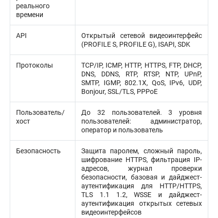
реального
времени
API
Открытый сетевой видеоинтерфейс
(PROFILE S, PROFILE G), ISAPI, SDK
Протоколы
TCP/IP, ICMP, HTTP, HTTPS, FTP, DHCP,
DNS, DDNS, RTP, RTSP, NTP, UPnP,
SMTP, IGMP, 802.1X, QoS, IPv6, UDP,
Bonjour, SSL/TLS, PPPoE
Пользователь/
До 32 пользователей. 3 уровня
хост
пользователей: администратор,
оператор и пользователь
Безопасность
Защита паролем, сложный пароль,
шифрование HTTPS, фильтрация IP-
адресов, журнал проверки
безопасности, базовая и дайджест-
аутентификация для HTTP/HTTPS,
TLS 1.1 1.2, WSSE и дайджест-
аутентификация открытых сетевых
видеоинтерфейсов