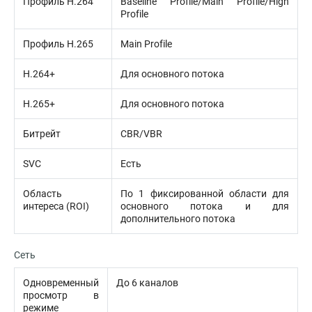
Профиль H.264
Baseline Profile/Main Profile/High
Profile
Профиль H.265
Main Profile
H.264+
Для основного потока
H.265+
Для основного потока
Битрейт
CBR/VBR
SVC
Есть
Область
По 1 фиксированной области для
интереса (ROI)
основного потока и для
дополнительного потока
Сеть
Одновременный
До 6 каналов
просмотр в
режиме