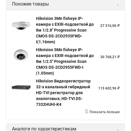
Похожие товары
Камера видеонаблюдения hikvision
Hikvision поворотные камеры
Hikvision ip
Hikvision 3Мп fisheye IP-
камера c EXIR-подсветкой до
Hikvision купить
Hikvision уличная ip камера
27 316,06 ₽
8м 1/2.8" Progressive Scan
Hikvision hd
CMOS DS-2CD2935FWD-
I(1.16mm)
Hikvision ds
Hikvision poe
Hikvision уличная
Hikvision 5Мп fisheye IP-
Hikvision 2 8 mm
Hikvision camera
Hikvision 2cd1148 i b
камера c EXIR-подсветкой до
30 768,21 ₽
8м 1/2.5" Progressive Scan
Hik connect
Видеонаблюдение
Ip видеокамеры
CMOS DS-2CD2955FWD-I
Poe камера
Hikvision 2cd2142fwd
hikvision c
(1.05mm)
Hikvision Видеорегистратор
hikvision 4
Hikvision ds 2cd1148
hikvision ds 2cd1148 i b
32-х канальный гибридный
115 602,96 ₽
hikvision ds 2cd2042wd i
Видеокамера hikvision
HD-TVI регистратор для
аналоговых, HD-TVI DS-
Камера hikvision ds
Видеокамеры hikvision ds
7332HUHI-K4
Камера hiwatch ds Hikvision
Камера Hikvision ds 2ce16d8t
Показать больше
Видеокамера hikvision hiwatch
Аналоги по характеристикам
Камера Hikvision ds 2cd2442fwd