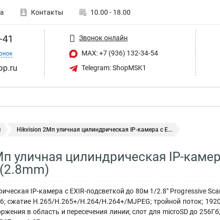
а
Контакты
10.00 - 18.00
-41
Звонок онлайн
MAX: +7 (936) 132-34-54
онок
op.ru
Telegram: ShopMSK1
ы
Hikvision 2Мп уличная цилиндрическая IP-камера с E...
Мп уличная цилиндрическая IP-камер
 (2.8mm)
ческая IP-камера с EXIR-подсветкой до 80м 1/2.8" Progressive Sca
6; сжатие H.265/H.265+/H.264/H.264+/MJPEG; тройной поток; 1920?
торжения в область и пересечения линии; слот для microSD до 256Гб