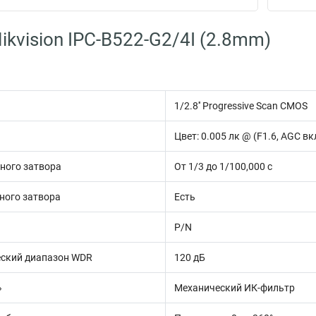
kvision IPC-B522-G2/4I (2.8mm)
1/2.8'' Progressive Scan CMOS
Цвет: 0.005 лк @ (F1.6, AGC в
ного затвора
От 1/3 до 1/100,000 с
ного затвора
Есть
P/N
ский диапазон WDR
120 дБ
»
Механический ИК-фильтр