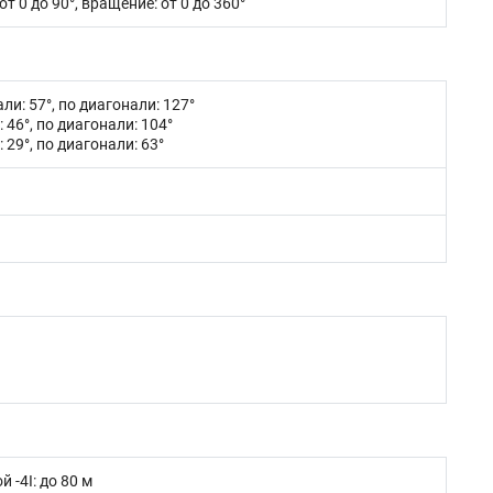
от 0 до 90°, вращение: от 0 до 360°
али: 57°, по диагонали: 127°
: 46°, по диагонали: 104°
 29°, по диагонали: 63°
 -4I: до 80 м