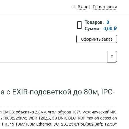
Вход
Регистрация
Товаров:
0
Сумма:
0,00 ₽
Оформить заказ
а с EXIR-подсветкой до 80м, IPC-
n CMOS; объектив 2.8мм; угол обзора 107°; механический ИК-
1080@25к/с; WDR 120дБ, 3D DNR, BLC, ROI; motion detection
; 1 RJ45 10M/100M Ethernet; DC12В± 25%/PoE(802.3af); 12.5Вт