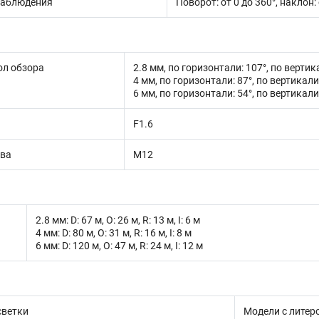
наблюдения
Поворот: от 0 до 360°, наклон: 
ол обзора
2.8 мм, по горизонтали: 107°, по вертик
4 мм, по горизонтали: 87°, по вертикали
6 мм, по горизонтали: 54°, по вертикали:
F1.6
ива
M12
2.8 мм: D: 67 м, O: 26 м, R: 13 м, I: 6 м
4 мм: D: 80 м, O: 31 м, R: 16 м, I: 8 м
6 мм: D: 120 м, O: 47 м, R: 24 м, I: 12 м
светки
Модели с литерой