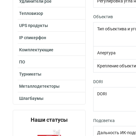
Регулировка угла 
Удлинители poe
Тепловизор
Объектив
UPS продукты
Тип объектива и уг
IP спикерфон
Комплектующие
Апертура
ПО
Крепление объект
Турникеты
DORI
Металлодетекторы
DORI
Шлагбаумы
Наши статусы
Подсветка
Дальность ИК-под