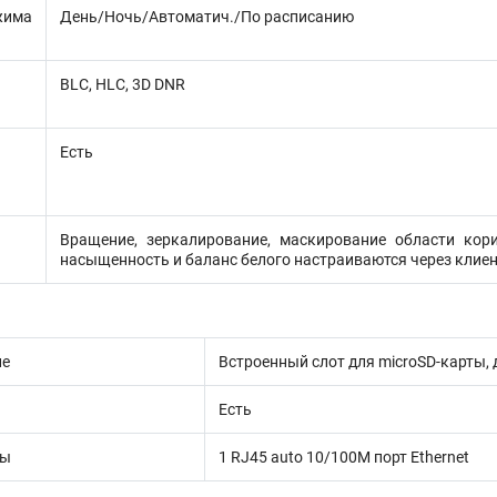
жима
День/Ночь/Автоматич./По расписанию
BLC, HLC, 3D DNR
Есть
Вращение, зеркалирование, маскирование области корид
насыщенность и баланс белого настраиваются через клиен
ие
Встроенный слот для microSD-карты, 
Есть
сы
1 RJ45 auto 10/100M порт Ethernet