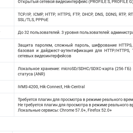
Открытый сетевой видеоинтерфейс (PROFILE S, PROFILE G),
TCP/IP, ICMP, HTTP, HTTPS, FTP, DHCP, DNS, DDNS, RTP, RTS
SSL/TLS, PPPoE
т
До 32 пользователей. 3 уровня пользователей: администр
Защита паролем, сложный пароль, шифрование HTTPS, 
базовая и дайджест-аутентификация для HTTP/HTTPS, 
сетевых видеоинтерфейсов
Локальное хранение: microSD/SDHC/SDXC-карта (256 ГБ) 
статуса (ANR)
iVMS-4200, Hik-Connect, Hik-Central
Требуется плагин для просмотра в режиме реального времен
Не требуется плагин для просмотра в режиме реального вре
Локальные сервисы: Chrome 57.0+, Firefox 52.0+