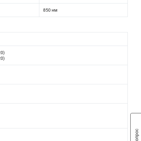
850 нм
20)
20)