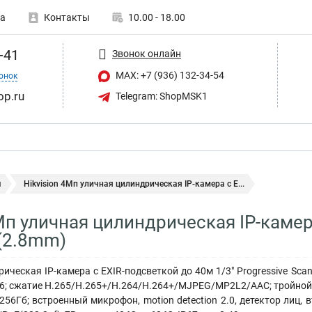
а
Контакты
10.00 - 18.00
-41
Звонок онлайн
MAX: +7 (936) 132-34-54
онок
op.ru
Telegram: ShopMSK1
ы
Hikvision 4Мп уличная цилиндрическая IP-камера с E...
Мп уличная цилиндрическая IP-камер
(2.8mm)
ическая IP-камера с EXIR-подсветкой до 40м 1/3" Progressive Sca
6; сжатие H.265/H.265+/H.264/H.264+/MJPEG/MP2L2/AAC; тройной по
 256Гб; встроенный микрофон, motion detection 2.0, детектор лиц