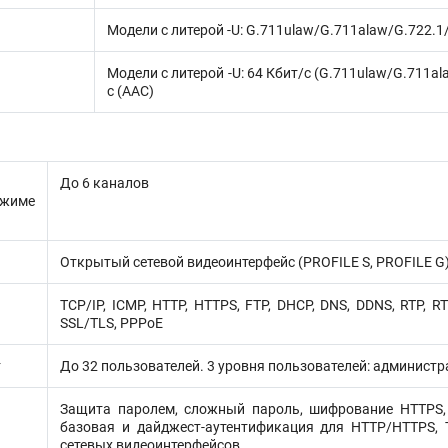
Модели с литерой -U: G.711ulaw/G.711alaw/G.72
Модели с литерой -U: 64 Кбит/с (G.711ulaw/G.711ala
с (AAC)
До 6 каналов
жиме
Открытый сетевой видеоинтерфейс (PROFILE S, PROFILE G),
TCP/IP, ICMP, HTTP, HTTPS, FTP, DHCP, DNS, DDNS, RTP, RTS
SSL/TLS, PPPoE
т
До 32 пользователей. 3 уровня пользователей: администр
Защита паролем, сложный пароль, шифрование HTTPS, 
базовая и дайджест-аутентификация для HTTP/HTTPS, 
сетевых видеоинтерфейсов