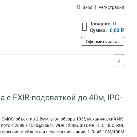
Вход
Регистрация
Товаров:
0
Сумма:
0,00 ₽
Оформить заказ
а с EXIR-подсветкой до 40м, IPC-
n CMOS; объектив 2.8мм; угол обзора 103°; механический ИК-
ток; 2688 ? 1520@25к/с; WDR 120дБ, 3D DNR, HLC, BLC, ROI,
, вторжения в область и пересечения линии; 1 RJ45 10M/100M