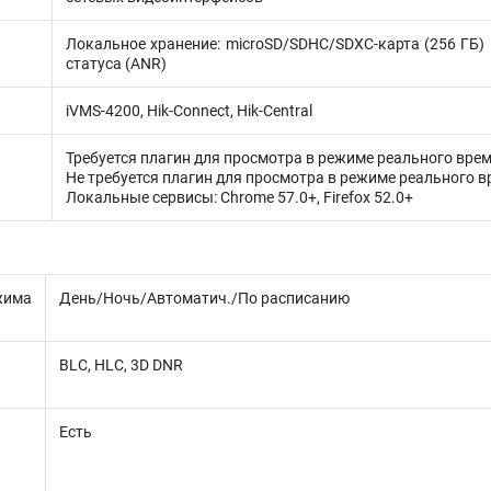
Локальное хранение: microSD/SDHC/SDXC-карта (256 ГБ) 
статуса (ANR)
iVMS-4200, Hik-Connect, Hik-Central
Требуется плагин для просмотра в режиме реального времен
Не требуется плагин для просмотра в режиме реального вре
Локальные сервисы: Chrome 57.0+, Firefox 52.0+
жима
День/Ночь/Автоматич./По расписанию
BLC, HLC, 3D DNR
Есть