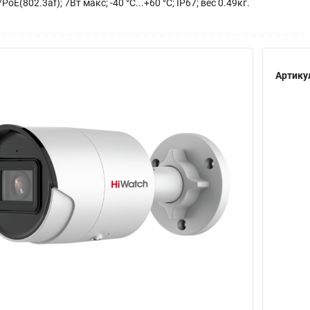
oE(802.3af); 7Вт макс; -40 °C...+60 °C; IP67; вес 0.49кг.
Артику