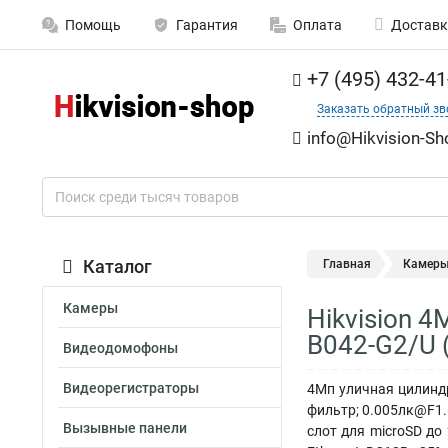
Помощь
Гарантия
Оплата
Доставк
+7 (495) 432-41
Заказать обратный зв
info@Hikvision-Sh
Каталог
Главная
Камер
Камеры
Hikvision 4
B042-G2/U 
Видеодомофоны
Видеорегистраторы
4Мп уличная цилиндр
фильтр; 0.005лк@F1.
Вызывные панели
слот для microSD до