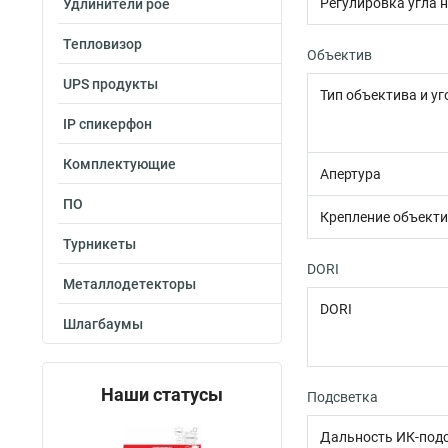
Регулировка угла 
Удлинители poe
Тепловизор
Объектив
UPS продукты
Тип объектива и уг
IP спикерфон
Комплектующие
Апертура
ПО
Крепление объект
Турникеты
DORI
Металлодетекторы
DORI
Шлагбаумы
Наши статусы
Подсветка
Дальность ИК-под