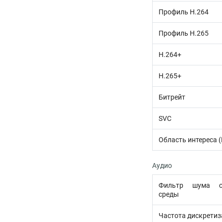
Профиль H.264
Профиль H.265
H.264+
H.265+
Битрейт
SVC
Область интереса (
Аудио
Фильтр шума о
среды
Частота дискретиз