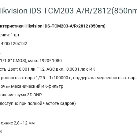
ikvision iDS-TCM203-A/R/2812(850n
ктеристики Hikvision iDS-TCM203-A/R/2812 (850nm)
ния: 1 шт
: 428x120x132
2
1/1.8” CMOS), макс.1920* 1080
ь Цвет: 0,001 лк F1,2, AGC вкл., 0,0001 лк с ИК
тронного затвора 1/25 —1/100000 с, поддержка медленного затвор
очь» Механический ИК-фильтр
вление шума 3D DNR
доступно при полной частоте кадров)
тояние 2,8~12 мм
8