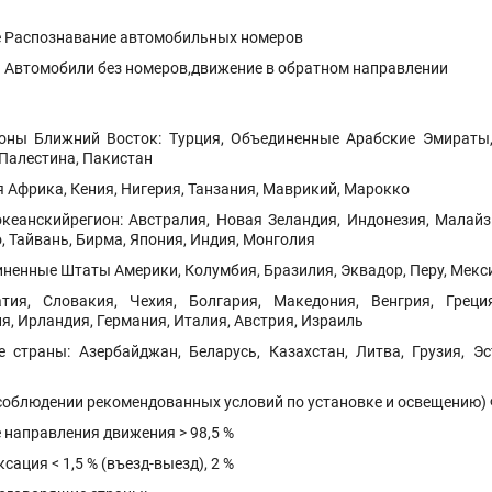
 Распознавание автомобильных номеров
 Автомобили без номеров,движение в обратном направлении
оны Ближний Восток: Турция, Объединенные Арабские Эмираты, К
 Палестина, Пакистан
 Африка, Кения, Нигерия, Танзания, Маврикий, Марокко
океанскийрегион: Австралия, Новая Зеландия, Индонезия, Малайз
, Тайвань, Бирма, Япония, Индия, Монголия
иненные Штаты Америки, Колумбия, Бразилия, Эквадор, Перу, Мекс
атия, Словакия, Чехия, Болгария, Македония, Венгрия, Грец
, Ирландия, Германия, Италия, Австрия, Израиль
 страны: Азербайджан, Беларусь, Казахстан, Литва, Грузия, Эс
 соблюдении рекомендованных условий по установке и освещению) 
 направления движения > 98,5 %
ация < 1,5 % (въезд-выезд), 2 %