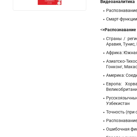
Видеоаналитика
Распознавание
Смарт-функции
<
>Распознавание
Страны / реги
Аравия, Тунис,
Африка: Южная
Азиатско-Тихо
Гонконг, Макао
Америка: Соед
Европа: Хорв
Великобритания
Русскоязычные
Узбекистан
Точность (при
Распознавание
Ошибочная фикс