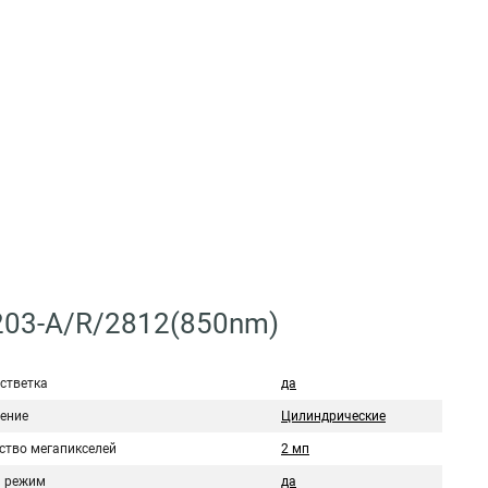
M203-A/R/2812(850nm)
стветка
да
ение
Цилиндрические
ство мегапикселей
2 мп
 режим
да