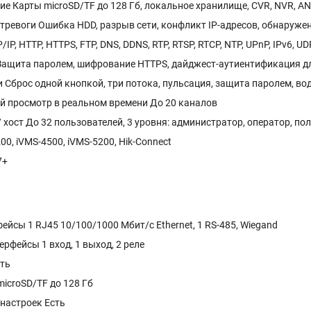
ие Карты microSD/TF до 128 Гб, локальное хранилище, CVR, NVR, A
тревоги Ошибка HDD, разрыв сети, конфликт IP-адресов, обнаруже
P, HTTP, HTTPS, FTP, DNS, DDNS, RTP, RTSP, RTCP, NTP, UPnP, IPv6, UD
Защита паролем, шифрование HTTPS, дайджест-аутиентификация дл
Сброс одной кнопкой, три потока, пульсация, защита паролем, водян
 просмотр в реальном времени До 20 каналов
 хост До 32 пользователей, 3 уровня: администратор, оператор, по
00, iVMS-4500, iVMS-5200, Hik-Connect
7+
ейсы 1 RJ45 10/100/1000 Мбит/с Ethernet, 1 RS-485, Wiegand
рфейсы 1 вход, 1 выход, 2 реле
ть
icroSD/TF до 128 Гб
 настроек Есть