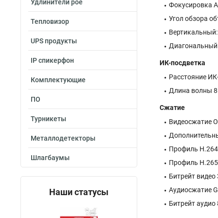
Удлинители poe
Фокусировка А
Угол обзора об
Тепловизор
Вертикальный: 
UPS продукты
Диагональный: 
IP спикерфон
ИК-посдветка
Расстояние ИК
Комплектующие
Длина волны 8
ПО
Сжатие
Турникеты
Видеосжатие О
Дополнительны
Металлодетекторы
Профиль H.264 B
Шлагбаумы
Профиль H.265 B
Битрейт видео 
Аудиосжатие G
Наши статусы
Битрейт аудио 8