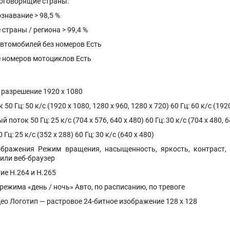
коговорящие страны:
знавание > 98,5 %
страны / региона > 99,4 %
втомобилей без номеров Есть
 номеров мотоциклов Есть
разрешение 1920 x 1080
50 Гц: 50 к/с (1920 x 1080, 1280 x 960, 1280 x 720) 60 Гц: 60 к/с (1920
поток 50 Гц: 25 к/с (704 x 576, 640 x 480) 60 Гц: 30 к/с (704 x 480, 6
Гц: 25 к/с (352 x 288) 60 Гц: 30 к/с (640 x 480)
бражения Режим вращения, насыщенность, яркость, контраст, 
или веб-браузер
ие H.264 и H.265
ежима «день / ночь» Авто, по расписанию, по тревоге
ео Логотип — растровое 24-битное изображение 128 х 128