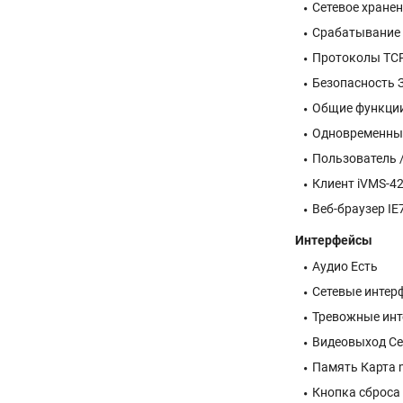
Сетевое хранен
Срабатывание 
Протоколы TCP/I
Безопасность 
Общие функции 
Одновременный
Пользователь /
Клиент iVMS-42
Веб-браузер IE
Интерфейсы
Аудио Есть
Сетевые интерф
Тревожные инте
Видеовыход Се
Память Карта m
Кнопка сброса