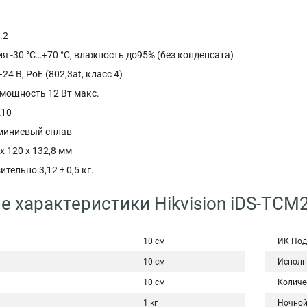
.2
я -30 °C…+70 °C, влажность до95% (без конденсата)
4 В, PoE (802,3at, класс 4)
мощность 12 Вт макс.
K10
миниевый сплав
х 120 х 132,8 мм
тельно 3,12 ± 0,5 кг.
е характеристики Hikvision iDS-TC
10 см
ИК Под
10 см
Исполн
10 см
Количе
1 кг
Ночной