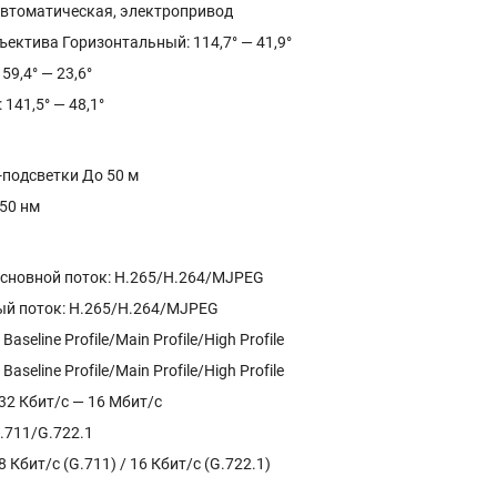
втоматическая, электропривод
ъектива Горизонтальный: 114,7° — 41,9°
59,4° — 23,6°
141,5° — 48,1°
-подсветки До 50 м
50 нм
сновной поток: H.265/H.264/MJPEG
й поток: H.265/H.264/MJPEG
aseline Profile/Main Profile/High Profile
aseline Profile/Main Profile/High Profile
32 Кбит/с — 16 Мбит/с
.711/G.722.1
 Кбит/с (G.711) / 16 Кбит/с (G.722.1)