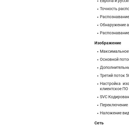
Европа и русс
Точность распо
Распознавание 
Обнаружение а
Распознавание
Изображение
Максимальное 
Основной поток 
Дополнительный 
Третий поток 50 
Настройка изо
клиентское ПО 
SVC Кодирован
Переключение р
Наложение вид
Сеть