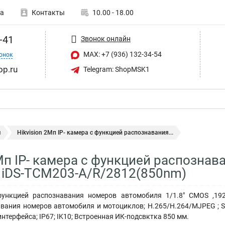
а
Контакты
10.00 - 18.00
-41
Звонок онлайн
MAX: +7 (936) 132-34-54
онок
op.ru
Telegram: ShopMSK1
ы
Hikvision 2Mп IP- камера с функцией распознавания...
2Mп IP- камера с функцией распозна
 iDS-TCM203-A/R/2812(850nm)
ункцией распознавания номеров автомобиля 1/1.8" CMOS ,1920
вания номеров автомобиля и мотоциклов; H.265/H.264/MJPEG ; S
нтерфейса; IP67; IK10; Встроенная ИК-подсвктка 850 мм.