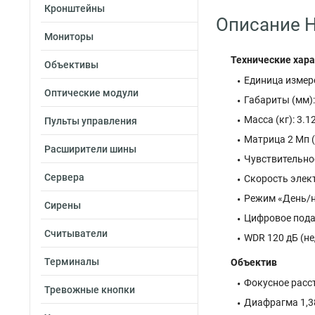
Кронштейны
Описание H
Мониторы
Технические хара
Объективы
Единица измере
Оптические модули
Габариты (мм)
Масса (кг): 3.1
Пульты управления
Матрица 2 Мп (
Расширители шины
Чувствительност
Сервера
Скорость элек
Режим «День/н
Сирены
Цифровое пода
Считыватели
WDR 120 дБ (не
Терминалы
Объектив
Фокусное расс
Тревожные кнопки
Диафрагма 1,3