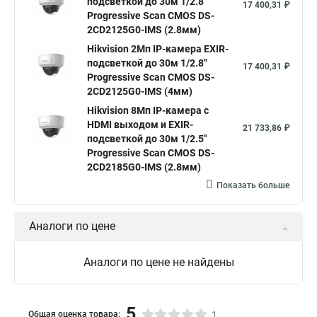
подсветкой до 30м 1/2.8"
Уличная камера
Hikvision ip camera
17 400,31 ₽
Progressive Scan CMOS DS-
Hikvision поворотная камера
Hikvision купольная
2CD2125G0-IMS (2.8мм)
Hikvision 2Мп IP-камера EXIR-
Нikvision микрофон
Hikvision поворотная
подсветкой до 30м 1/2.8"
17 400,31 ₽
Hikvision порты
Progressive Scan CMOS DS-
2CD2125G0-IMS (4мм)
Hikvision 8Мп IP-камера с
HDMI выходом и EXIR-
21 733,86 ₽
подсветкой до 30м 1/2.5"
Progressive Scan CMOS DS-
2CD2185G0-IMS (2.8мм)
Показать больше
Аналоги по цене
Аналоги по цене не найдены
5
Общая оценка товара:
1