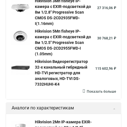
Hikvision 3Мп fisheye IP-
камера c EXIR-подсветкой до
Hikvision купить
Hikvision уличная ip камера
27 316,06 ₽
8м 1/2.8" Progressive Scan
Hikvision hd
CMOS DS-2CD2935FWD-
I(1.16mm)
Hikvision ds
Hikvision poe
Hikvision уличная
Hikvision 5Мп fisheye IP-
Hikvision 2 8 mm
Hikvision camera
Hikvision 2cd1148 i b
камера c EXIR-подсветкой до
30 768,21 ₽
8м 1/2.5" Progressive Scan
Hik connect
Видеонаблюдение
Ip видеокамеры
CMOS DS-2CD2955FWD-I
Poe камера
Hikvision 2cd2142fwd
hikvision c
(1.05mm)
Hikvision Видеорегистратор
hikvision 4
Hikvision ds 2cd1148
hikvision ds 2cd1148 i b
32-х канальный гибридный
115 602,96 ₽
hikvision ds 2cd2042wd i
Видеокамера hikvision
HD-TVI регистратор для
аналоговых, HD-TVI DS-
Камера hikvision ds
Видеокамеры hikvision ds
7332HUHI-K4
Камера hiwatch ds Hikvision
Камера Hikvision ds 2ce16d8t
Показать больше
Видеокамера hikvision hiwatch
Аналоги по характеристикам
Камера Hikvision ds 2cd2442fwd
Hikvision камера ds 2cd2023g0 i
Купольная камера
Hikvision 2Мп IP-камера EXIR-