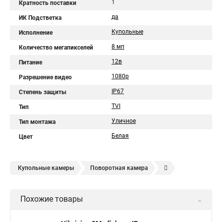
1
Кратность поставки
да
ИК Подстветка
Купольные
Исполнение
8 мп
Количество мегапикселей
12в
Питание
1080p
Разрешение видео
IP67
Степень защиты
TVI
Тип
Уличное
Тип монтажа
Белая
Цвет
Купольные камеры
Поворотная камера
Уличная камера
Уличные камеры hikvision
Похожие товары
Камера видеонаблюдения hikvision
Hikvision поворотные камеры
Hikvision ip