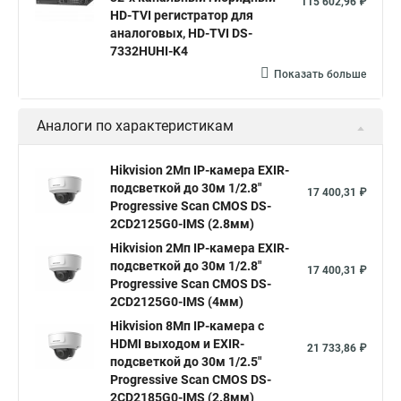
115 602,96 ₽
hikvision ds 2cd2042wd i
Видеокамера hikvision
HD-TVI регистратор для
аналоговых, HD-TVI DS-
Камера hikvision ds
Видеокамеры hikvision ds
7332HUHI-K4
Камера hiwatch ds Hikvision
Камера Hikvision ds 2ce16d8t
Показать больше
Видеокамера hikvision hiwatch
Аналоги по характеристикам
Камера Hikvision ds 2cd2442fwd
Hikvision камера ds 2cd2023g0 i
Купольная камера
Hikvision 2Мп IP-камера EXIR-
подсветкой до 30м 1/2.8"
Уличная камера
Hikvision ip camera
17 400,31 ₽
Progressive Scan CMOS DS-
Hikvision поворотная камера
Hikvision купольная
2CD2125G0-IMS (2.8мм)
Hikvision 2Мп IP-камера EXIR-
Нikvision микрофон
Hikvision поворотная
подсветкой до 30м 1/2.8"
17 400,31 ₽
Hikvision порты
Progressive Scan CMOS DS-
2CD2125G0-IMS (4мм)
Hikvision 8Мп IP-камера с
HDMI выходом и EXIR-
21 733,86 ₽
подсветкой до 30м 1/2.5"
Progressive Scan CMOS DS-
2CD2185G0-IMS (2.8мм)