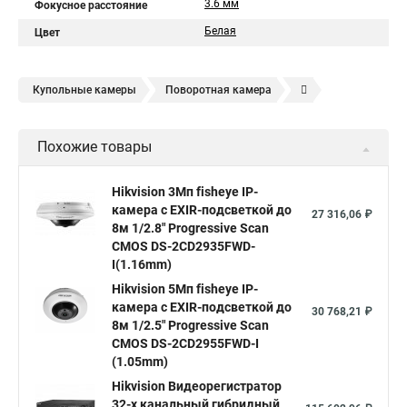
3.6 мм
Фокусное расстояние
Белая
Цвет
Купольные камеры
Поворотная камера
Уличная камера
Уличные камеры hikvision
Похожие товары
Камера видеонаблюдения hikvision
Hikvision поворотные камеры
Hikvision ip
Hikvision 3Мп fisheye IP-
камера c EXIR-подсветкой до
Hikvision купить
Hikvision уличная ip камера
27 316,06 ₽
8м 1/2.8" Progressive Scan
Hikvision hd
CMOS DS-2CD2935FWD-
I(1.16mm)
Hikvision ds
Hikvision poe
Hikvision уличная
Hikvision 5Мп fisheye IP-
Hikvision 2 8 mm
Hikvision camera
Hikvision 2cd1148 i b
камера c EXIR-подсветкой до
30 768,21 ₽
8м 1/2.5" Progressive Scan
Hik connect
Видеонаблюдение
Ip видеокамеры
CMOS DS-2CD2955FWD-I
Poe камера
Hikvision 2cd2142fwd
hikvision c
(1.05mm)
Hikvision Видеорегистратор
hikvision 4
Hikvision ds 2cd1148
hikvision ds 2cd1148 i b
32-х канальный гибридный