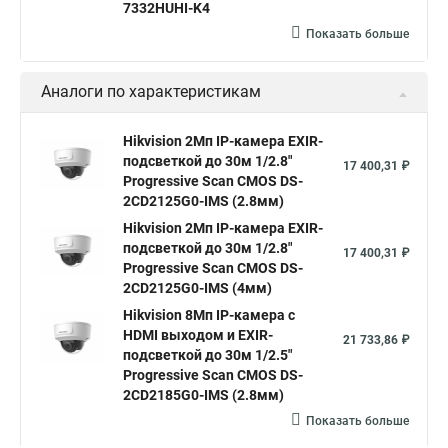
7332HUHI-K4
Камера hiwatch ds Hikvision
Камера Hikvision ds 2ce16d8t
Показать больше
Видеокамера hikvision hiwatch
Аналоги по характеристикам
Камера Hikvision ds 2cd2442fwd
Hikvision камера ds 2cd2023g0 i
Купольная камера
Hikvision 2Мп IP-камера EXIR-
подсветкой до 30м 1/2.8"
Уличная камера
Hikvision ip camera
17 400,31 ₽
Progressive Scan CMOS DS-
Hikvision поворотная камера
Hikvision купольная
2CD2125G0-IMS (2.8мм)
Hikvision 2Мп IP-камера EXIR-
Нikvision микрофон
Hikvision поворотная
подсветкой до 30м 1/2.8"
17 400,31 ₽
Hikvision порты
Progressive Scan CMOS DS-
2CD2125G0-IMS (4мм)
Hikvision 8Мп IP-камера с
HDMI выходом и EXIR-
21 733,86 ₽
подсветкой до 30м 1/2.5"
Progressive Scan CMOS DS-
2CD2185G0-IMS (2.8мм)
Показать больше