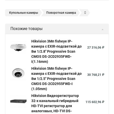
Купольные камеры
Поворотная камера
Уличная камера
Уличные камеры hikvision
Похожие товары
Камера видеонаблюдения hikvision
Hikvision поворотные камеры
Hikvision ip
Hikvision 3Мп fisheye IP-
камера c EXIR-подсветкой до
Hikvision купить
Hikvision уличная ip камера
27 316,06 ₽
8м 1/2.8" Progressive Scan
Hikvision hd
CMOS DS-2CD2935FWD-
I(1.16mm)
Hikvision ds
Hikvision poe
Hikvision уличная
Hikvision 5Мп fisheye IP-
Hikvision 2 8 mm
Hikvision camera
Hikvision 2cd1148 i b
камера c EXIR-подсветкой до
30 768,21 ₽
8м 1/2.5" Progressive Scan
Hik connect
Видеонаблюдение
Ip видеокамеры
CMOS DS-2CD2955FWD-I
Poe камера
Hikvision 2cd2142fwd
hikvision c
(1.05mm)
Hikvision Видеорегистратор
hikvision 4
Hikvision ds 2cd1148
hikvision ds 2cd1148 i b
32-х канальный гибридный
115 602,96 ₽
hikvision ds 2cd2042wd i
Видеокамера hikvision
HD-TVI регистратор для
аналоговых, HD-TVI DS-
Камера hikvision ds
Видеокамеры hikvision ds