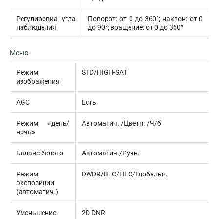
Регулировка угла
Поворот: от 0 до 360°; наклон: от 0
наблюдения
до 90°; вращение: от 0 до 360°
Меню
Режим
STD/HIGH-SAT
изображения
AGC
Есть
Режим «день/
Автоматич. /Цветн. /Ч/б
ночь»
Баланс белого
Автоматич./Ручн.
Режим
DWDR/BLC/HLC/Глобальн.
экспозиции
(автоматич.)
Уменьшение
2D DNR