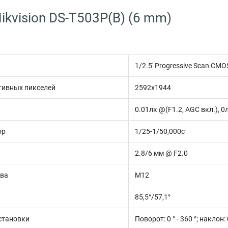
ikvision DS-T503P(B) (6 mm)
1/2.5' Progressive Scan CMO
тивных пикселей
2592х1944
0.01лк @(F1.2, AGC вкл.), 0
ор
1/25-1/50,000с
2.8/6 мм @ F2.0
ива
М12
85,5°/57,1°
становки
Поворот: 0 ° - 360 °; наклон: 0