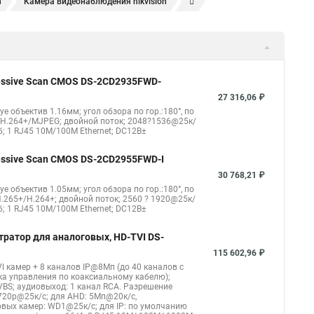
n
Камера видеонаблюдения hikvision
ера
Hikvision hd
Hikvision ds
Hikvision poe
nect
Видеонаблюдение
Ip видеокамеры
Poe камера
1148 i b
hikvision ds 2cd2042wd i
Видеокамера hikvision
gressive Scan CMOS DS-2CD2935FWD-
kvision ds 2ce16d8t
Видеокамера hikvision hiwatch
27 316,06 ₽
eye объектив 1.16мм; угол обзора по гор.:180°, по
Уличная камера
Hikvision ip camera
4/H.264+/MJPEG; двойной поток; 2048?1536@25к/
б; 1 RJ45 10M/100M Ethernet; DC12В±
оротная
Hikvision порты
gressive Scan CMOS DS-2CD2955FWD-I
30 768,21 ₽
eye объектив 1.05мм; угол обзора по гор.:180°, по
.265+/H.264+; двойной поток; 2560 ? 1920@25к/
б; 1 RJ45 10M/100M Ethernet; DC12В±
тратор для аналоговых, HD-TVI DS-
115 602,96 ₽
I камер + 8 каналов IP@8Мп (до 40 каналов с
ка управления по коаксиальному кабелю);
CVBS; аудиовыход: 1 канал RCA. Разрешение
720p@25к/с; для AHD: 5Мп@20к/с,
вых камер: WD1@25к/с; для IP: по умолчанию