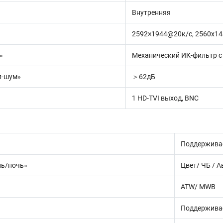
Внутренняя
2592×1944@20к/с, 2560х1
»
Механический ИК-фильтр с
л-шум»
＞62дБ
1 HD-TVI выход, BNC
Поддержива
нь/ночь»
Цвет/ ЧБ / А
ATW/ MWB
Поддержива