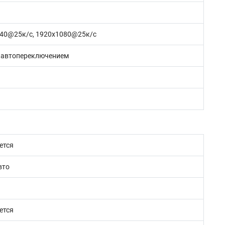
440@25к/c, 1920х1080@25к/c
 автопереключением
ется
вто
ется