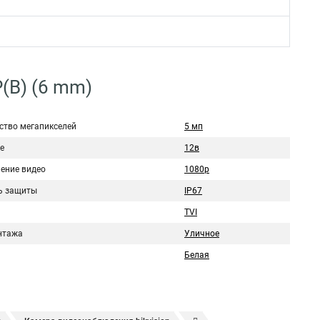
(B) (6 mm)
ство мегапикселей
5 мп
е
12в
ение видео
1080p
ь защиты
IP67
TVI
нтажа
Уличное
Белая