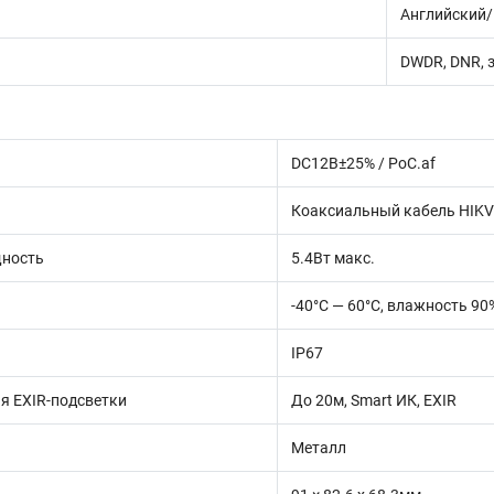
Английский/
DWDR, DNR, 
DC12В±25% / PoC.af
Коаксиальный кабель HIKVI
ность
5.4Вт макс.
-40°С — 60°С, влажность 90
IP67
я EXIR-подсветки
До 20м, Smart ИК, EXIR
Металл