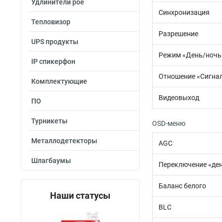
Удлинители poe
Синхронизация
Тепловизор
Разрешение
UPS продукты
Режим «День/ночь
IP спикерфон
Отношение «Сигна
Комплектующие
Видеовыход
ПО
Турникеты
OSD-меню
Металлодетекторы
AGC
Шлагбаумы
Переключение «де
Баланс белого
Наши статусы
BLC