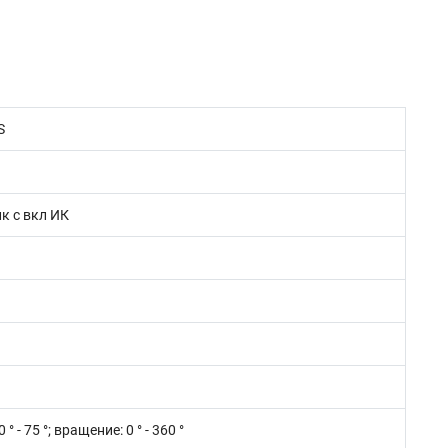
S
лк с вкл ИК
 ° - 75 °; вращение: 0 ° - 360 °