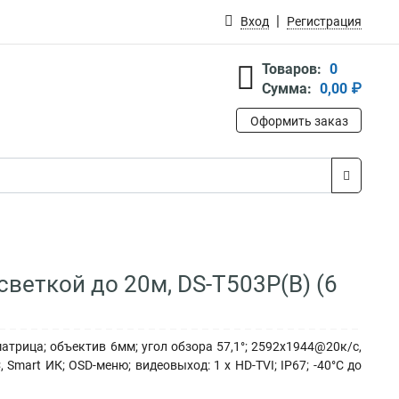
Вход
Регистрация
Товаров:
0
Сумма:
0,00 ₽
Оформить заказ
светкой до 20м, DS-T503P(B) (6
атрица; объектив 6мм; угол обзора 57,1°; 2592x1944@20к/с,
mart ИК; OSD-меню; видеовыход: 1 х HD-TVI; IP67; -40°С до