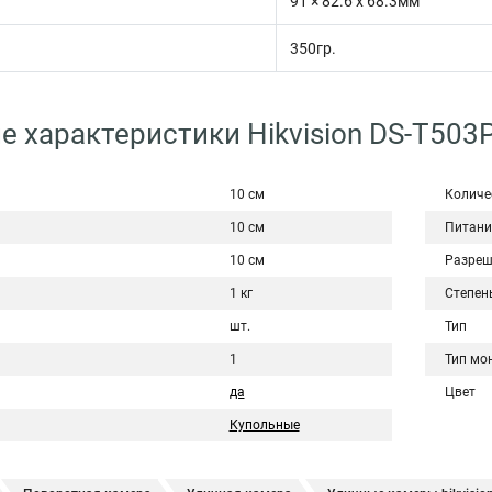
91 × 82.6 х 68.3мм
350гр.
е характеристики Hikvision DS-T503P
10 см
Количе
10 см
Питани
10 см
Разреш
1 кг
Степен
шт.
Тип
1
Тип мо
да
Цвет
Купольные