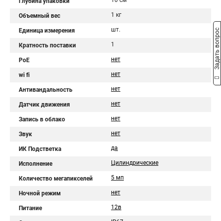
10 см
Глубина упаковки
1 кг
Объемный вес
шт.
Единица измерения
Задать вопрос
1
Кратность поставки
нет
PoE
нет
wi fi
нет
Антивандальность
нет
Датчик движения
нет
Запись в облако
нет
Звук
да
ИК Подстветка
Цилиндрические
Исполнение
5 мп
Количество мегапикселей
нет
Ночной режим
12в
Питание