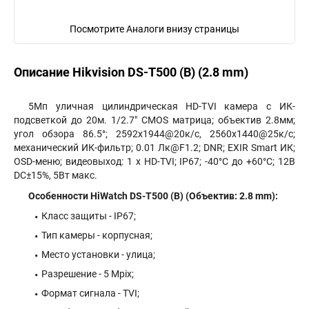
Посмотрите Аналоги внизу страницы
Описание Hikvision DS-T500 (B) (2.8 mm)
5Мп уличная цилиндрическая HD-TVI камера с ИК-
подсветкой до 20м. 1/2.7" CMOS матрица; объектив 2.8мм;
угол обзора 86.5°; 2592x1944@20к/с, 2560x1440@25к/с;
механический ИК-фильтр; 0.01 Лк@F1.2; DNR; EXIR Smart ИК;
OSD-меню; видеовыход: 1 х HD-TVI; IP67; -40°С до +60°С; 12В
DC±15%, 5Вт макс.
Особенности HiWatch DS-T500 (B) (Объектив: 2.8 mm):
Класс защиты - IP67;
Тип камеры - корпусная;
Место установки - улица;
Разрешение - 5 Mpix;
Формат сигнала - TVI;