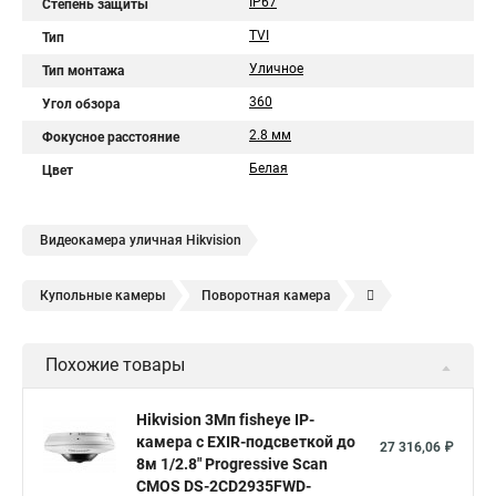
IP67
Степень защиты
TVI
Тип
Уличное
Тип монтажа
360
Угол обзора
2.8 мм
Фокусное расстояние
Белая
Цвет
Видеокамера уличная Hikvision
Купольные камеры
Поворотная камера
Уличная камера
Уличные камеры hikvision
Похожие товары
Камера видеонаблюдения hikvision
Hikvision поворотные камеры
Hikvision ip
Hikvision 3Мп fisheye IP-
камера c EXIR-подсветкой до
Hikvision купить
Hikvision уличная ip камера
27 316,06 ₽
8м 1/2.8" Progressive Scan
Hikvision hd
CMOS DS-2CD2935FWD-