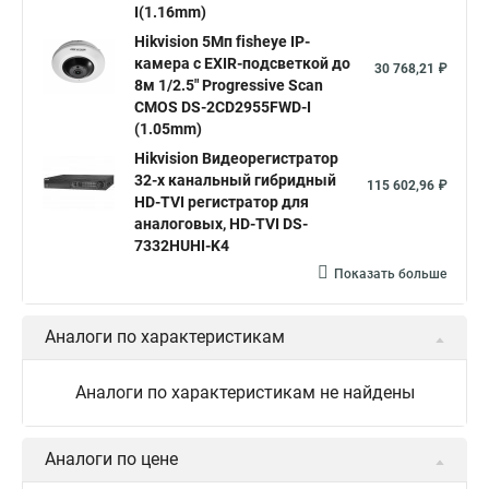
I(1.16mm)
Hikvision ds
Hikvision poe
Hikvision уличная
Hikvision 5Мп fisheye IP-
Hikvision 2 8 mm
Hikvision camera
Hikvision 2cd1148 i b
камера c EXIR-подсветкой до
30 768,21 ₽
8м 1/2.5" Progressive Scan
Hik connect
Видеонаблюдение
Ip видеокамеры
CMOS DS-2CD2955FWD-I
Poe камера
Hikvision 2cd2142fwd
hikvision c
(1.05mm)
Hikvision Видеорегистратор
hikvision 4
Hikvision ds 2cd1148
hikvision ds 2cd1148 i b
32-х канальный гибридный
115 602,96 ₽
hikvision ds 2cd2042wd i
Видеокамера hikvision
HD-TVI регистратор для
аналоговых, HD-TVI DS-
Камера hikvision ds
Видеокамеры hikvision ds
7332HUHI-K4
Камера hiwatch ds Hikvision
Камера Hikvision ds 2ce16d8t
Показать больше
Видеокамера hikvision hiwatch
Аналоги по характеристикам
Камера Hikvision ds 2cd2442fwd
Hikvision камера ds 2cd2023g0 i
Купольная камера
Аналоги по характеристикам не найдены
Уличная камера
Hikvision ip camera
Hikvision поворотная камера
Hikvision купольная
Аналоги по цене
Нikvision микрофон
Hikvision поворотная