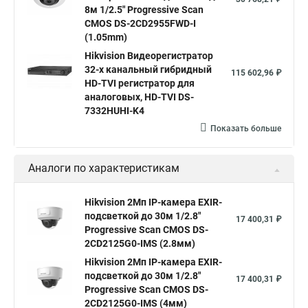
8м 1/2.5" Progressive Scan
Hik connect
Видеонаблюдение
Ip видеокамеры
CMOS DS-2CD2955FWD-I
Poe камера
Hikvision 2cd2142fwd
hikvision c
(1.05mm)
Hikvision Видеорегистратор
hikvision 4
Hikvision ds 2cd1148
hikvision ds 2cd1148 i b
32-х канальный гибридный
115 602,96 ₽
hikvision ds 2cd2042wd i
Видеокамера hikvision
HD-TVI регистратор для
аналоговых, HD-TVI DS-
Камера hikvision ds
Видеокамеры hikvision ds
7332HUHI-K4
Камера hiwatch ds Hikvision
Камера Hikvision ds 2ce16d8t
Показать больше
Видеокамера hikvision hiwatch
Аналоги по характеристикам
Камера Hikvision ds 2cd2442fwd
Hikvision камера ds 2cd2023g0 i
Купольная камера
Hikvision 2Мп IP-камера EXIR-
подсветкой до 30м 1/2.8"
Уличная камера
Hikvision ip camera
17 400,31 ₽
Progressive Scan CMOS DS-
Hikvision поворотная камера
Hikvision купольная
2CD2125G0-IMS (2.8мм)
Hikvision 2Мп IP-камера EXIR-
Нikvision микрофон
Hikvision поворотная
подсветкой до 30м 1/2.8"
17 400,31 ₽
Hikvision порты
Progressive Scan CMOS DS-
2CD2125G0-IMS (4мм)