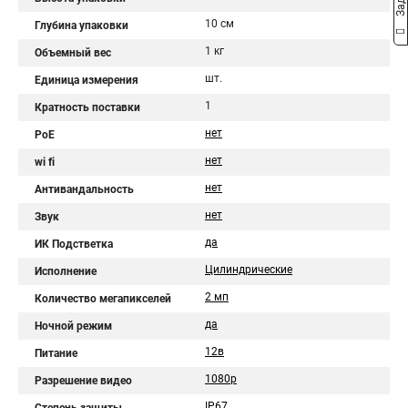
10 см
Глубина упаковки
1 кг
Объемный вес
шт.
Единица измерения
1
Кратность поставки
нет
PoE
нет
wi fi
нет
Антивандальность
нет
Звук
да
ИК Подстветка
Цилиндрические
Исполнение
2 мп
Количество мегапикселей
да
Ночной режим
12в
Питание
1080p
Разрешение видео
IP67