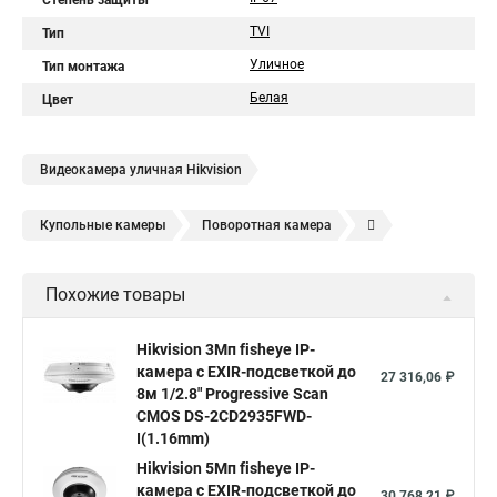
Степень защиты
TVI
Тип
Уличное
Тип монтажа
Белая
Цвет
Видеокамера уличная Hikvision
Купольные камеры
Поворотная камера
Уличная камера
Уличные камеры hikvision
Похожие товары
Камера видеонаблюдения hikvision
Hikvision поворотные камеры
Hikvision ip
Hikvision 3Мп fisheye IP-
камера c EXIR-подсветкой до
Hikvision купить
Hikvision уличная ip камера
27 316,06 ₽
8м 1/2.8" Progressive Scan
Hikvision hd
CMOS DS-2CD2935FWD-
I(1.16mm)
Hikvision ds
Hikvision poe
Hikvision уличная
Hikvision 5Мп fisheye IP-
Hikvision 2 8 mm
Hikvision camera
Hikvision 2cd1148 i b
камера c EXIR-подсветкой до
30 768,21 ₽