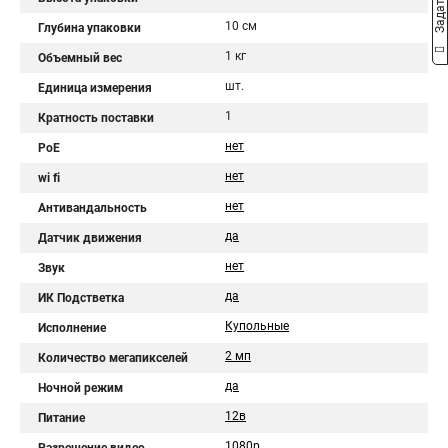
10 см
Глубина упаковки
1 кг
Объемный вес
шт.
Единица измерения
1
Кратность поставки
нет
PoE
нет
wi fi
нет
Антивандальность
да
Датчик движения
нет
Звук
да
ИК Подстветка
Купольные
Исполнение
2 мп
Количество мегапикселей
да
Ночной режим
12в
Питание
1080p