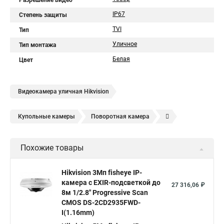
Разрешение видео
IP67
Степень защиты
TVI
Тип
Уличное
Тип монтажа
Белая
Цвет
Видеокамера уличная Hikvision
Купольные камеры
Поворотная камера
Уличная камера
Уличные камеры hikvision
Похожие товары
Камера видеонаблюдения hikvision
Hikvision поворотные камеры
Hikvision ip
Hikvision 3Мп fisheye IP-
камера c EXIR-подсветкой до
Hikvision купить
Hikvision уличная ip камера
27 316,06 ₽
8м 1/2.8" Progressive Scan
Hikvision hd
CMOS DS-2CD2935FWD-
I(1.16mm)
Hikvision ds
Hikvision poe
Hikvision уличная