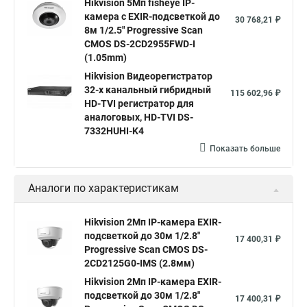
Hikvision 5Мп fisheye IP-
Hikvision 2 8 mm
Hikvision camera
Hikvision 2cd1148 i b
камера c EXIR-подсветкой до
30 768,21 ₽
8м 1/2.5" Progressive Scan
Hik connect
Видеонаблюдение
Ip видеокамеры
CMOS DS-2CD2955FWD-I
Poe камера
Hikvision 2cd2142fwd
hikvision c
(1.05mm)
Hikvision Видеорегистратор
hikvision 4
Hikvision ds 2cd1148
hikvision ds 2cd1148 i b
32-х канальный гибридный
115 602,96 ₽
hikvision ds 2cd2042wd i
Видеокамера hikvision
HD-TVI регистратор для
аналоговых, HD-TVI DS-
Камера hikvision ds
Видеокамеры hikvision ds
7332HUHI-K4
Камера hiwatch ds Hikvision
Камера Hikvision ds 2ce16d8t
Показать больше
Видеокамера hikvision hiwatch
Аналоги по характеристикам
Камера Hikvision ds 2cd2442fwd
Hikvision камера ds 2cd2023g0 i
Купольная камера
Hikvision 2Мп IP-камера EXIR-
подсветкой до 30м 1/2.8"
Уличная камера
Hikvision ip camera
17 400,31 ₽
Progressive Scan CMOS DS-
Hikvision поворотная камера
Hikvision купольная
2CD2125G0-IMS (2.8мм)
Hikvision 2Мп IP-камера EXIR-
Нikvision микрофон
Hikvision поворотная
подсветкой до 30м 1/2.8"
17 400,31 ₽
Hikvision порты