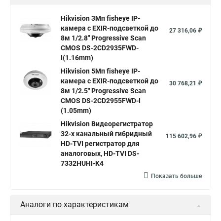
Hikvision поворотные камеры
Hikvision ip
Hikvision 3Мп fisheye IP-
камера c EXIR-подсветкой до
Hikvision купить
Hikvision уличная ip камера
27 316,06 ₽
8м 1/2.8" Progressive Scan
Hikvision hd
CMOS DS-2CD2935FWD-
I(1.16mm)
Hikvision ds
Hikvision poe
Hikvision уличная
Hikvision 5Мп fisheye IP-
Hikvision 2 8 mm
Hikvision camera
Hikvision 2cd1148 i b
камера c EXIR-подсветкой до
30 768,21 ₽
8м 1/2.5" Progressive Scan
Hik connect
Видеонаблюдение
Ip видеокамеры
CMOS DS-2CD2955FWD-I
Poe камера
Hikvision 2cd2142fwd
hikvision c
(1.05mm)
Hikvision Видеорегистратор
hikvision 4
Hikvision ds 2cd1148
hikvision ds 2cd1148 i b
32-х канальный гибридный
115 602,96 ₽
hikvision ds 2cd2042wd i
Видеокамера hikvision
HD-TVI регистратор для
аналоговых, HD-TVI DS-
Камера hikvision ds
Видеокамеры hikvision ds
7332HUHI-K4
Камера hiwatch ds Hikvision
Камера Hikvision ds 2ce16d8t
Показать больше
Видеокамера hikvision hiwatch
Аналоги по характеристикам
Камера Hikvision ds 2cd2442fwd