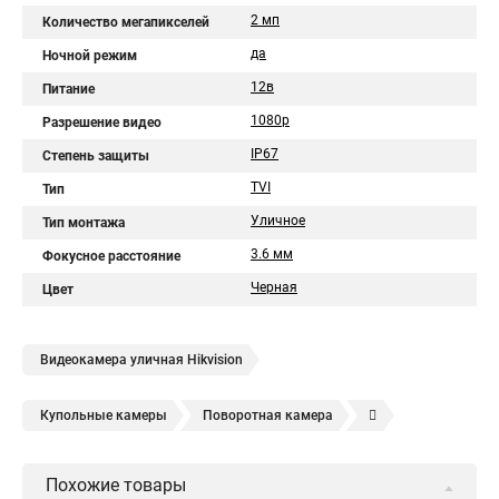
2 мп
Количество мегапикселей
да
Ночной режим
12в
Питание
1080p
Разрешение видео
IP67
Степень защиты
TVI
Тип
Уличное
Тип монтажа
3.6 мм
Фокусное расстояние
Черная
Цвет
Видеокамера уличная Hikvision
Купольные камеры
Поворотная камера
Уличная камера
Уличные камеры hikvision
Похожие товары
Камера видеонаблюдения hikvision