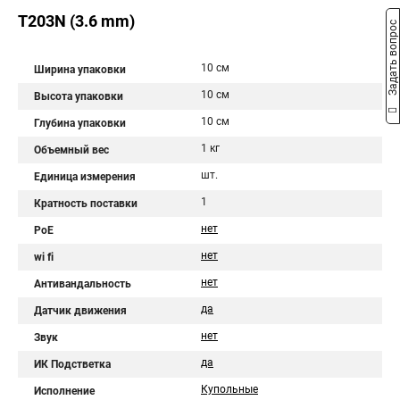
T203N (3.6 mm)
Задать вопрос
10 см
Ширина упаковки
10 см
Высота упаковки
10 см
Глубина упаковки
1 кг
Объемный вес
шт.
Единица измерения
1
Кратность поставки
нет
PoE
нет
wi fi
нет
Антивандальность
да
Датчик движения
нет
Звук
да
ИК Подстветка
Купольные
Исполнение