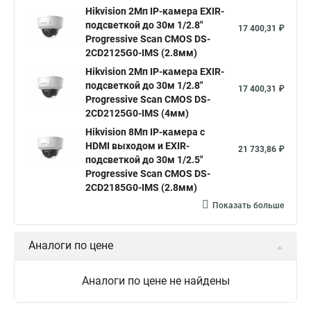
Hikvision камера ds 2cd2023g0 i
Купольная камера
Hikvision 2Мп IP-камера EXIR-
подсветкой до 30м 1/2.8"
Уличная камера
Hikvision ip camera
17 400,31 ₽
Progressive Scan CMOS DS-
Hikvision поворотная камера
Hikvision купольная
2CD2125G0-IMS (2.8мм)
Hikvision 2Мп IP-камера EXIR-
Нikvision микрофон
Hikvision поворотная
подсветкой до 30м 1/2.8"
17 400,31 ₽
Hikvision порты
Progressive Scan CMOS DS-
2CD2125G0-IMS (4мм)
Hikvision 8Мп IP-камера с
HDMI выходом и EXIR-
21 733,86 ₽
подсветкой до 30м 1/2.5"
Progressive Scan CMOS DS-
2CD2185G0-IMS (2.8мм)
Показать больше
Аналоги по цене
Аналоги по цене не найдены