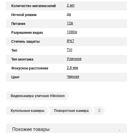
2 мп
Количество мегапикселей
да
Ночной режим
12в
Питание
1080p
Разрешение видео
IP67
Степень защиты
TVI
Тип
Уличное
Тип монтажа
2.8 мм
Фокусное расстояние
Черная
Цвет
Видеокамера уличная Hikvision
Купольные камеры
Поворотная камера
Уличная камера
Уличные камеры hikvision
Похожие товары
Камера видеонаблюдения hikvision