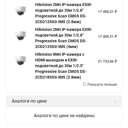
Hikvision камера ds 2cd2023g0 i
Купольная камера
Hikvision 2Мп IP-камера EXIR-
подсветкой до 30м 1/2.8"
Уличная камера
Hikvision ip camera
17 400,31 ₽
Progressive Scan CMOS DS-
Hikvision поворотная камера
Hikvision купольная
2CD2125G0-IMS (2.8мм)
Hikvision 2Мп IP-камера EXIR-
Нikvision микрофон
Hikvision поворотная
подсветкой до 30м 1/2.8"
17 400,31 ₽
Hikvision порты
Progressive Scan CMOS DS-
2CD2125G0-IMS (4мм)
Hikvision 8Мп IP-камера с
HDMI выходом и EXIR-
21 733,86 ₽
подсветкой до 30м 1/2.5"
Progressive Scan CMOS DS-
2CD2185G0-IMS (2.8мм)
Показать больше
Аналоги по цене
Аналоги по цене не найдены