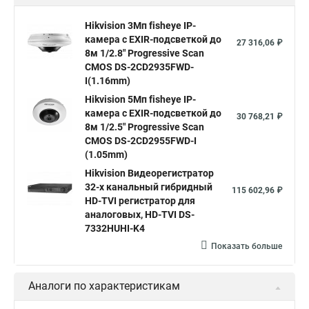
Hikvision поворотные камеры
Hikvision ip
Hikvision 3Мп fisheye IP-
камера c EXIR-подсветкой до
Hikvision купить
Hikvision уличная ip камера
27 316,06 ₽
8м 1/2.8" Progressive Scan
Hikvision hd
CMOS DS-2CD2935FWD-
I(1.16mm)
Hikvision ds
Hikvision poe
Hikvision уличная
Hikvision 5Мп fisheye IP-
Hikvision 2 8 mm
Hikvision camera
Hikvision 2cd1148 i b
камера c EXIR-подсветкой до
30 768,21 ₽
8м 1/2.5" Progressive Scan
Hik connect
Видеонаблюдение
Ip видеокамеры
CMOS DS-2CD2955FWD-I
Poe камера
Hikvision 2cd2142fwd
hikvision c
(1.05mm)
Hikvision Видеорегистратор
hikvision 4
Hikvision ds 2cd1148
hikvision ds 2cd1148 i b
32-х канальный гибридный
115 602,96 ₽
hikvision ds 2cd2042wd i
Видеокамера hikvision
HD-TVI регистратор для
аналоговых, HD-TVI DS-
Камера hikvision ds
Видеокамеры hikvision ds
7332HUHI-K4
Камера hiwatch ds Hikvision
Камера Hikvision ds 2ce16d8t
Показать больше
Видеокамера hikvision hiwatch
Аналоги по характеристикам
Камера Hikvision ds 2cd2442fwd