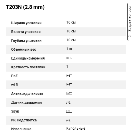
T203N (2.8 mm)
Задать вопрос
10 см
Ширина упаковки
10 см
Высота упаковки
10 см
Глубина упаковки
1 кг
Объемный вес
шт.
Единица измерения
1
Кратность поставки
нет
PoE
нет
wi fi
нет
Антивандальность
да
Датчик движения
нет
Звук
да
ИК Подстветка
Купольные
Исполнение