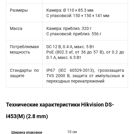
Размеры
Камера: Ø 110 × 85.3 мм
С упаковкой: 150 × 150 × 141 мм
Масса
Камера: приблиз. 320 г
С упаковкой: приблиз. 556 г
Потребляемая
DC 12 В, 0.4 A, макс. 5 Вт
мощность
PoE (802.3 af, от 36 до 57 В), от 0.2 до
0.1 A, макс. 6.5 Вт
Стандарты по
IP67 (IEC 60529-2013), грозозащита
защите
TVS 2000 В, защита от импульсных и
переходных перенапряжений
Технические характеристики Hikvision DS-
I453(M) (2.8 mm)
10 см
Ширина упаковки