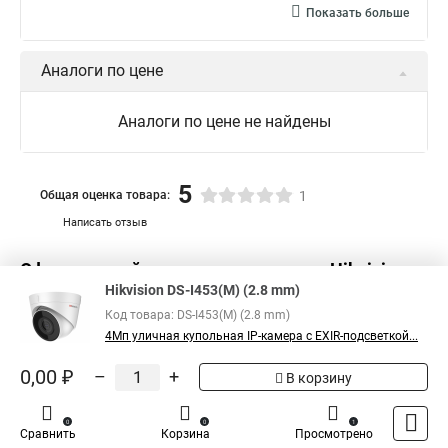
Показать больше
Аналоги по цене
Аналоги по цене не найдены
5
Общая оценка товара:
1
Написать отзыв
Официальный поставщик компании
Hikvision
в
Hikvision DS-I453(M) (2.8 mm)
России
Код товара: DS-I453(M) (2.8 mm)
4Мп уличная купольная IP-камера с EXIR-подсветкой...
0,00 ₽
–
+
В корзину
0
0
1
Сравнить
Корзина
Просмотрено