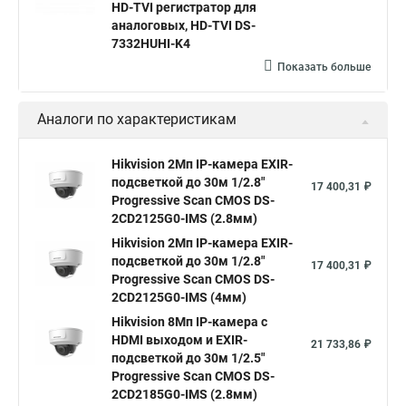
hikvision ds 2cd2042wd i
Видеокамера hikvision
HD-TVI регистратор для
аналоговых, HD-TVI DS-
Камера hikvision ds
Видеокамеры hikvision ds
7332HUHI-K4
Камера hiwatch ds Hikvision
Камера Hikvision ds 2ce16d8t
Показать больше
Видеокамера hikvision hiwatch
Аналоги по характеристикам
Камера Hikvision ds 2cd2442fwd
Hikvision камера ds 2cd2023g0 i
Купольная камера
Hikvision 2Мп IP-камера EXIR-
подсветкой до 30м 1/2.8"
Уличная камера
Hikvision ip camera
17 400,31 ₽
Progressive Scan CMOS DS-
Hikvision поворотная камера
Hikvision купольная
2CD2125G0-IMS (2.8мм)
Hikvision 2Мп IP-камера EXIR-
Нikvision микрофон
Hikvision поворотная
подсветкой до 30м 1/2.8"
17 400,31 ₽
Hikvision порты
Progressive Scan CMOS DS-
2CD2125G0-IMS (4мм)
Hikvision 8Мп IP-камера с
HDMI выходом и EXIR-
21 733,86 ₽
подсветкой до 30м 1/2.5"
Progressive Scan CMOS DS-
2CD2185G0-IMS (2.8мм)