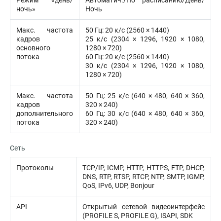
Режим «день/
Автоматич./По расписанию/День/
ночь»
Ночь
Макс. частота
50 Гц: 20 к/с (2560 × 1440)
кадров
25 к/с (2304 × 1296, 1920 × 1080,
основного
1280 × 720)
потока
60 Гц: 20 к/с (2560 × 1440)
30 к/с (2304 × 1296, 1920 × 1080,
1280 × 720)
Макс. частота
50 Гц: 25 к/с (640 × 480, 640 × 360,
кадров
320 × 240)
дополнительного
60 Гц: 30 к/с (640 × 480, 640 × 360,
потока
320 × 240)
Сеть
Протоколы
TCP/IP, ICMP, HTTP, HTTPS, FTP, DHCP,
DNS, RTP, RTSP, RTCP, NTP, SMTP, IGMP,
QoS, IPv6, UDP, Bonjour
API
Открытый сетевой видеоинтерфейс
(PROFILE S, PROFILE G), ISAPI, SDK