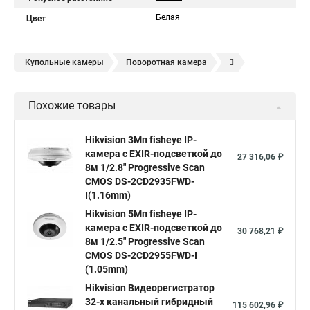
Белая
Цвет
Купольные камеры
Поворотная камера
Уличная камера
Уличные камеры hikvision
Похожие товары
Камера видеонаблюдения hikvision
Hikvision поворотные камеры
Hikvision ip
Hikvision 3Мп fisheye IP-
камера c EXIR-подсветкой до
Hikvision купить
Hikvision уличная ip камера
27 316,06 ₽
8м 1/2.8" Progressive Scan
Hikvision hd
CMOS DS-2CD2935FWD-
I(1.16mm)
Hikvision ds
Hikvision poe
Hikvision уличная
Hikvision 5Мп fisheye IP-
Hikvision 2 8 mm
Hikvision camera
Hikvision 2cd1148 i b
камера c EXIR-подсветкой до
30 768,21 ₽
8м 1/2.5" Progressive Scan
Hik connect
Видеонаблюдение
Ip видеокамеры
CMOS DS-2CD2955FWD-I
Poe камера
Hikvision 2cd2142fwd
hikvision c
(1.05mm)
Hikvision Видеорегистратор
hikvision 4
Hikvision ds 2cd1148
hikvision ds 2cd1148 i b
32-х канальный гибридный
115 602,96 ₽