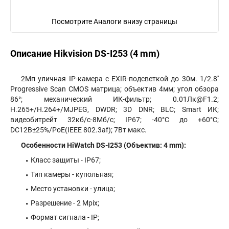
Посмотрите Аналоги внизу страницы
Описание Hikvision DS-I253 (4 mm)
2Мп уличная IP-камера с EXIR-подсветкой до 30м. 1/2.8''
Progressive Scan CMOS матрица; объектив 4мм; угол обзора
86°; механический ИК-фильтр; 0.01Лк@F1.2;
H.265+/H.264+/MJPEG, DWDR; 3D DNR; BLC; Smart ИК;
видеобитрейт 32кб/с-8Мб/с; IP67; -40°C до +60°C;
DC12В±25%/PoE(IEEE 802.3af); 7Вт макс.
Особенности HiWatch DS-I253 (Объектив: 4 mm):
Класс защиты - IP67;
Тип камеры - купольная;
Место установки - улица;
Разрешение - 2 Mpix;
Формат сигнала - IP;