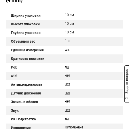
10 см
Ширина упаковки
10 см
Высота упаковки
10 см
Глубина упаковки
1 кг
Объемный вес
шт.
Единица измерения
1
Кратность поставки
да
PoE
Задать вопрос
нет
wi fi
нет
Антивандальность
нет
Датчик движения
нет
Запись в облако
нет
Звук
да
ИК Подстветка
Купольные
Исполнение