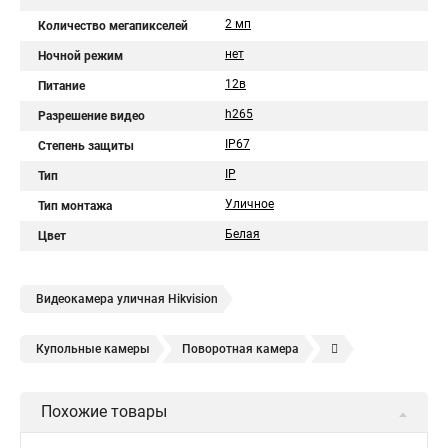
2 мп
Количество мегапикселей
нет
Ночной режим
12в
Питание
h265
Разрешение видео
IP67
Степень защиты
IP
Тип
Уличное
Тип монтажа
Белая
Цвет
Видеокамера уличная Hikvision
Купольные камеры
Поворотная камера
Уличная камера
Уличные камеры hikvision
Похожие товары
Камера видеонаблюдения hikvision