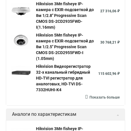
Hikvision поворотные камеры
Hikvision ip
Hikvision 3Мп fisheye IP-
камера c EXIR-подсветкой до
Hikvision купить
Hikvision уличная ip камера
27 316,06 ₽
8м 1/2.8" Progressive Scan
Hikvision hd
CMOS DS-2CD2935FWD-
I(1.16mm)
Hikvision ds
Hikvision poe
Hikvision уличная
Hikvision 5Мп fisheye IP-
Hikvision 2 8 mm
Hikvision camera
Hikvision 2cd1148 i b
камера c EXIR-подсветкой до
30 768,21 ₽
8м 1/2.5" Progressive Scan
Hik connect
Видеонаблюдение
Ip видеокамеры
CMOS DS-2CD2955FWD-I
Poe камера
Hikvision 2cd2142fwd
hikvision c
(1.05mm)
Hikvision Видеорегистратор
hikvision 4
Hikvision ds 2cd1148
hikvision ds 2cd1148 i b
32-х канальный гибридный
115 602,96 ₽
hikvision ds 2cd2042wd i
Видеокамера hikvision
HD-TVI регистратор для
аналоговых, HD-TVI DS-
Камера hikvision ds
Видеокамеры hikvision ds
7332HUHI-K4
Камера hiwatch ds Hikvision
Камера Hikvision ds 2ce16d8t
Показать больше
Видеокамера hikvision hiwatch
Аналоги по характеристикам
Камера Hikvision ds 2cd2442fwd
Hikvision камера ds 2cd2023g0 i
Купольная камера
Hikvision 3Мп fisheye IP-