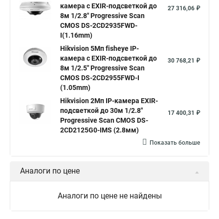
камера c EXIR-подсветкой до
Уличная камера
Hikvision ip camera
27 316,06 ₽
8м 1/2.8" Progressive Scan
Hikvision поворотная камера
Hikvision купольная
CMOS DS-2CD2935FWD-
I(1.16mm)
Нikvision микрофон
Hikvision поворотная
Hikvision 5Мп fisheye IP-
Hikvision порты
камера c EXIR-подсветкой до
30 768,21 ₽
8м 1/2.5" Progressive Scan
CMOS DS-2CD2955FWD-I
(1.05mm)
Hikvision 2Мп IP-камера EXIR-
подсветкой до 30м 1/2.8"
17 400,31 ₽
Progressive Scan CMOS DS-
2CD2125G0-IMS (2.8мм)
Показать больше
Аналоги по цене
Аналоги по цене не найдены