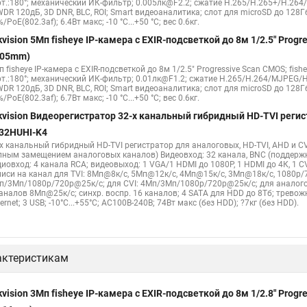
рт.:180°; механический ИК-фильтр; 0.005лк@F2.2; сжатие H.265/H.265+/H.26
WDR 120дБ, 3D DNR, BLC, ROI; Smart видеоаналитика; слот для microSD до 128Г
 камера
Hikvision купольная
Нikvision микрофон
Hikvision пов
/PoE(802.3af); 6.4Вт макс; -10 °C...+50 °C; вес 0.6кг.
kvision 5Мп fisheye IP-камера c EXIR-подсветкой до 8м 1/2.5" Pro
.05mm)
 fisheye IP-камера c EXIR-подсветкой до 8м 1/2.5" Progressive Scan CMOS; fish
рт.:180°; механический ИК-фильтр; 0.01лк@F1.2; сжатие H.265/H.264/MJPEG/H
WDR 120дБ, 3D DNR, BLC, ROI; Smart видеоаналитика; слот для microSD до 128Г
/PoE(802.3af); 6.7Вт макс; -10 °C...+50 °C; вес 0.6кг.
kvision Видеорегистратор 32-х канальный гибридный HD-TVI регис
32HUHI-K4
-х канальный гибридный HD-TVI регистратор для аналоговых, HD-TVI, AHD и CV
лным замещением аналоговых каналов) Видеовход: 32 канала, BNC (поддерж
диовход: 4 канала RCA; видеовыход: 1 VGA/1 HDMI до 1080Р, 1 HDMI до 4К, 1 
писи на канал для TVI: 8Мп@8к/с, 5Мп@12к/с, 4Мп@15к/с, 3Мп@18к/с, 1080p/
п/3Мп/1080p/720p@25к/с; для CVI: 4Мп/3Мп/1080p/720p@25к/с; для аналого
каналов 8Мп@25к/с; синхр. воспр. 16 каналов; 4 SATA для HDD до 8Тб; трево
ernet; 3 USB; -10°C...+55°C; АC100В-240В; 74Вт макс (без HDD); ?7кг (без HDD).
актеристикам
kvision 3Мп fisheye IP-камера c EXIR-подсветкой до 8м 1/2.8" Pro