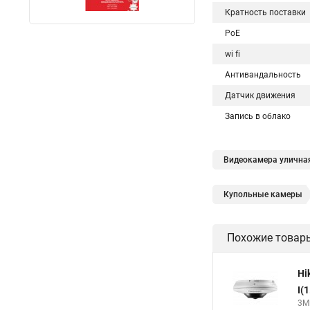
Кратность поставки
PoE
wi fi
Антивандальность
Датчик движения
Запись в облако
Видеокамера уличная
Купольные камеры
Hikvision поворотны
Похожие товар
Hikvision уличная
Hikvision 2cd2142fwd
Hi
Камера hikvision ds
I(
3Мп
Камера Hikvision ds 