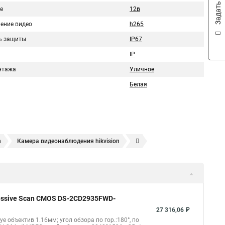
Задать вопрос
е
12в
ение видео
h265
ь защиты
IP67
IP
нтажа
Уличное
Белая
n
Камера видеонаблюдения hikvision
ера
Hikvision hd
Hikvision ds
Hikvision poe
nect
Видеонаблюдение
Ip видеокамеры
Poe камера
1148 i b
hikvision ds 2cd2042wd i
Видеокамера hikvision
gressive Scan CMOS DS-2CD2935FWD-
kvision ds 2ce16d8t
Видеокамера hikvision hiwatch
27 316,06 ₽
eye объектив 1.16мм; угол обзора по гор.:180°, по
Уличная камера
Hikvision ip camera