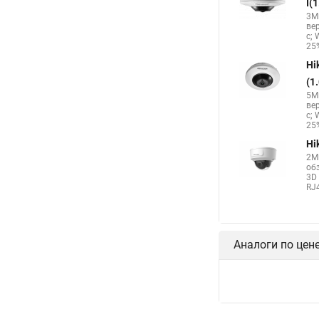
I(
3Мп
ве
с; 
25%
Hi
(1
5Мп
ве
с; 
25%
Hi
2М
об
3D 
RJ4
Аналоги по цен