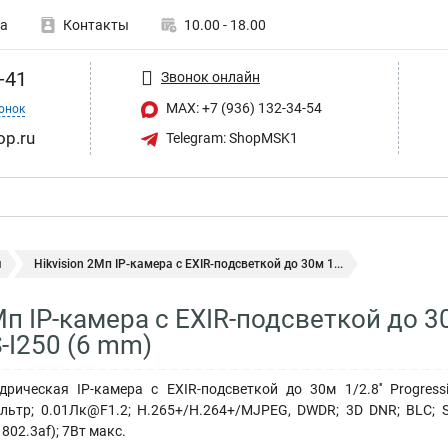
а
Контакты
10.00 - 18.00
-41
Звонок онлайн
MAX: +7 (936) 132-34-54
онок
op.ru
Telegram: ShopMSK1
ы
Hikvision 2Мп IP-камера с EXIR-подсветкой до 30м 1...
Мп IP-камера с EXIR-подсветкой до 30
-I250 (6 mm)
рическая IP-камера с EXIR-подсветкой до 30м 1/2.8'' Progres
ьтр; 0.01Лк@F1.2; H.265+/H.264+/MJPEG, DWDR; 3D DNR; BLC; Sm
02.3af); 7Вт макс.