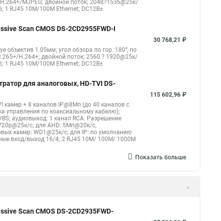
4/H.264+/MJPEG; двойной поток; 2048?1536@25к/
б; 1 RJ45 10M/100M Ethernet; DC12В±
оротная
Hikvision порты
gressive Scan CMOS DS-2CD2955FWD-I
30 768,21 ₽
eye объектив 1.05мм; угол обзора по гор.:180°, по
.265+/H.264+; двойной поток; 2560 ? 1920@25к/
б; 1 RJ45 10M/100M Ethernet; DC12В±
тратор для аналоговых, HD-TVI DS-
115 602,96 ₽
I камер + 8 каналов IP@8Мп (до 40 каналов с
ка управления по коаксиальному кабелю);
CVBS; аудиовыход: 1 канал RCA. Разрешение
720p@25к/с; для AHD: 5Мп@20к/с,
вых камер: WD1@25к/с; для IP: по умолчанию
жные вход/выход 16/4; 2 RJ45 10M/ 100M/ 1000М
Показать больше
gressive Scan CMOS DS-2CD2935FWD-