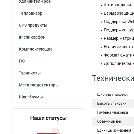
Удлинители poe
Антивандальный
Тепловизор
Взрывозащищён
Поддержка Wi-Fi
UPS продукты
Поддержка ауди
IP спикерфон
Размер матрицы
Наличие слота 
Комплектующие
Формат сжатия 
ПО
Дополнительны
Турникеты
Технически
Металлодетекторы
Ширина упаковки
Шлагбаумы
Высота упаковки
Глубина упаковки
Наши статусы
Объемный вес
Единица измерения