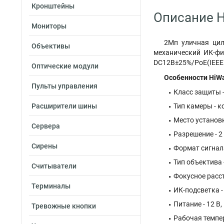
Кронштейны
Описание Hi
Мониторы
2Мп уличная цили
Объективы
механический ИК-фил
DC12В±25%/PoE(IEEE 8
Оптические модули
Особенности HiWa
Пульты управления
Класс защиты -
Расширители шины
Тип камеры - к
Место установк
Сервера
Разрешение - 2 
Сирены
Формат сигнала 
Тип объектива
Считыватели
Фокусное расст
Терминалы
ИК-подсветка -
Питание - 12 В,
Тревожные кнопки
Рабочая темпер