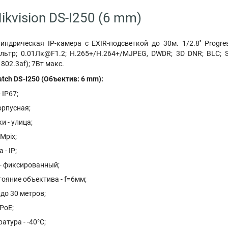
kvision DS-I250 (6 mm)
ндрическая IP-камера с EXIR-подсветкой до 30м. 1/2.8'' Progr
ьтр; 0.01Лк@F1.2; H.265+/H.264+/MJPEG, DWDR; 3D DNR; BLC; Sm
02.3af); 7Вт макс.
tch DS-I250 (Объектив: 6 mm):
 IP67;
орпусная;
и - улица;
Mpix;
- IP;
 - фиксированный;
ояние объектива - f=6мм;
 до 30 метров;
 PoE;
атура - -40°С;