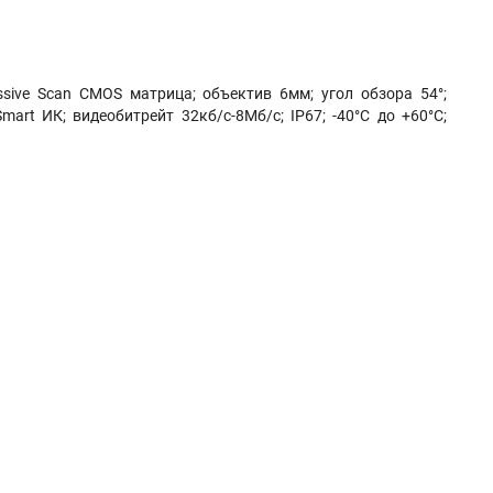
essive Scan CMOS матрица; объектив 6мм; угол обзора 54°;
art ИК; видеобитрейт 32кб/с-8Мб/с; IP67; -40°C до +60°C;