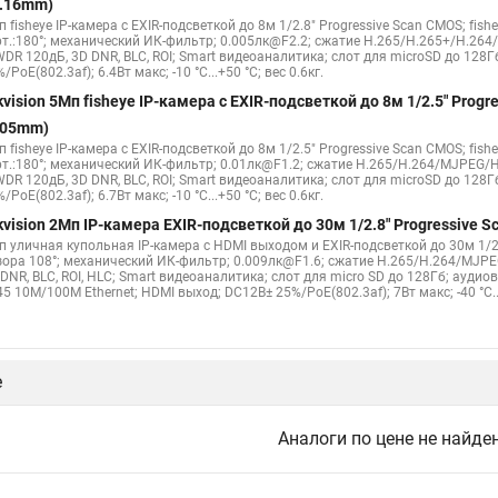
1.16mm)
 fisheye IP-камера c EXIR-подсветкой до 8м 1/2.8" Progressive Scan CMOS; fish
рт.:180°; механический ИК-фильтр; 0.005лк@F2.2; сжатие H.265/H.265+/H.26
WDR 120дБ, 3D DNR, BLC, ROI; Smart видеоаналитика; слот для microSD до 128Г
/PoE(802.3af); 6.4Вт макс; -10 °C...+50 °C; вес 0.6кг.
kvision 5Мп fisheye IP-камера c EXIR-подсветкой до 8м 1/2.5" Pro
.05mm)
 fisheye IP-камера c EXIR-подсветкой до 8м 1/2.5" Progressive Scan CMOS; fish
рт.:180°; механический ИК-фильтр; 0.01лк@F1.2; сжатие H.265/H.264/MJPEG/H
WDR 120дБ, 3D DNR, BLC, ROI; Smart видеоаналитика; слот для microSD до 128Г
/PoE(802.3af); 6.7Вт макс; -10 °C...+50 °C; вес 0.6кг.
kvision 2Мп IP-камера EXIR-подсветкой до 30м 1/2.8" Progressive
п уличная купольная IP-камера с HDMI выходом и EXIR-подсветкой до 30м 1/2.
зора 108°; механический ИК-фильтр; 0.009лк@F1.6; сжатие H.265/H.264/MJPE
DNR, BLC, ROI, HLC; Smart видеоаналитика; слот для micro SD до 128Гб; ауди
5 10M/100M Ethernet; HDMI выход; DC12В± 25%/PoE(802.3af); 7Вт макс; -40 °C...+
е
Аналоги по цене не найде