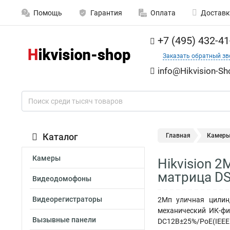
Помощь
Гарантия
Оплата
Доставк
+7 (495) 432-41
Заказать обратный зв
info@Hikvision-Sh
Каталог
Главная
Камер
Камеры
Hikvision 2
матрица DS
Видеодомофоны
Видеорегистраторы
2Мп уличная цилинд
механический ИК-фил
Вызывные панели
DC12В±25%/PoE(IEEE 8