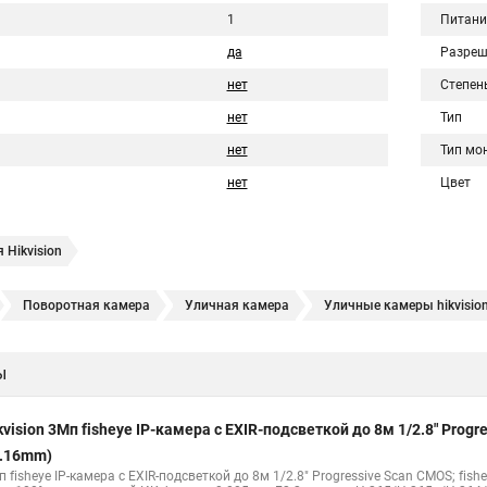
1
Питани
да
Разреш
нет
Степен
нет
Тип
нет
Тип мо
нет
Цвет
 Hikvision
Поворотная камера
Уличная камера
Уличные камеры hikvisio
е камеры
Hikvision ip
Hikvision купить
Hikvision уличная ip кам
ы
Hikvision 2 8 mm
Hikvision camera
Hikvision 2cd1148 i b
Hik con
hikvision c
hikvision 4
Hikvision ds 2cd1148
hikvision ds 2cd
kvision 3Мп fisheye IP-камера c EXIR-подсветкой до 8м 1/2.8" Pro
Видеокамеры hikvision ds
Камера hiwatch ds Hikvision
Камера Hi
1.16mm)
 fisheye IP-камера c EXIR-подсветкой до 8м 1/2.8" Progressive Scan CMOS; fish
2cd2442fwd
Hikvision камера ds 2cd2023g0 i
Купольная камера