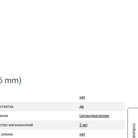
(6 mm)
нет
стветка
да
ение
Цилиндрические
ство мегапикселей
2 мп
 режим
нет