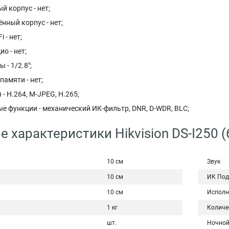
 корпус - нет;
ный корпус - нет;
 - нет;
о - нет;
 - 1/2.8";
памяти - нет;
- H.264, M-JPEG, H.265;
е функции - механический ИК-фильтр, DNR, D-WDR, BLC;
е характеристики Hikvision DS-I250 
10 см
Звук
10 см
ИК Под
10 см
Исполн
1 кг
Количе
шт.
Ночной