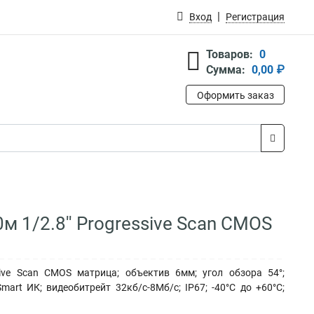
Вход
Регистрация
Товаров:
0
Сумма:
0,00 ₽
Оформить заказ
м 1/2.8'' Progressive Scan CMOS
sive Scan CMOS матрица; объектив 6мм; угол обзора 54°;
art ИК; видеобитрейт 32кб/с-8Мб/с; IP67; -40°C до +60°C;