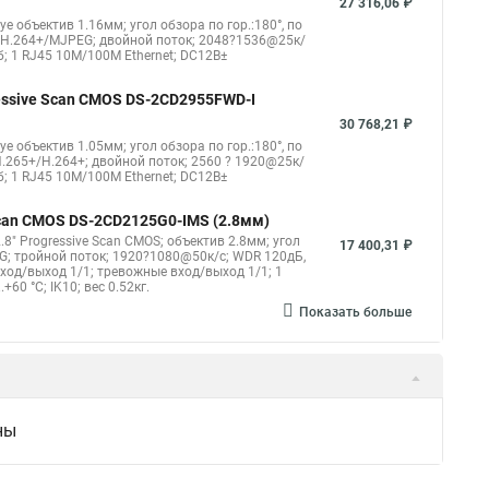
27 316,06 ₽
eye объектив 1.16мм; угол обзора по гор.:180°, по
4/H.264+/MJPEG; двойной поток; 2048?1536@25к/
б; 1 RJ45 10M/100M Ethernet; DC12В±
gressive Scan CMOS DS-2CD2955FWD-I
30 768,21 ₽
eye объектив 1.05мм; угол обзора по гор.:180°, по
.265+/H.264+; двойной поток; 2560 ? 1920@25к/
б; 1 RJ45 10M/100M Ethernet; DC12В±
 Scan CMOS DS-2CD2125G0-IMS (2.8мм)
8" Progressive Scan CMOS; объектив 2.8мм; угол
17 400,31 ₽
G; тройной поток; 1920?1080@50к/с; WDR 120дБ,
овход/выход 1/1; тревожные вход/выход 1/1; 1
60 °C; IK10; вес 0.52кг.
Показать больше
ны