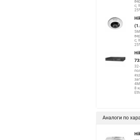
ве
с; 
Hikvision поворотная
25%
Hi
(1
5Мп
ве
с; 
25%
Hi
73
32
по
ау
за
4М
8 
Eth
Аналоги по хар
Hi