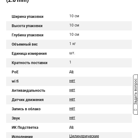
10 см
Ширина упаковки
10 см
Высота упаковки
10 см
Глубина упаковки
1 кг
Объемный вес
шт.
Единица измерения
1
Кратность поставки
да
PoE
Задать вопрос
нет
wi fi
нет
Антивандальность
нет
Датчик движения
нет
Запись в облако
нет
Звук
да
ИК Подстветка
Цилиндрические
Исполнение