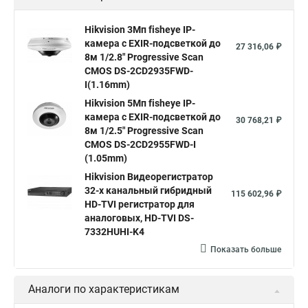
Hikvision поворотные камеры
Hikvision ip
Hikvision 3Мп fisheye IP-
камера c EXIR-подсветкой до
Hikvision купить
Hikvision уличная ip камера
27 316,06 ₽
8м 1/2.8" Progressive Scan
Hikvision hd
CMOS DS-2CD2935FWD-
I(1.16mm)
Hikvision ds
Hikvision poe
Hikvision уличная
Hikvision 5Мп fisheye IP-
Hikvision 2 8 mm
Hikvision camera
Hikvision 2cd1148 i b
камера c EXIR-подсветкой до
30 768,21 ₽
8м 1/2.5" Progressive Scan
Hik connect
Видеонаблюдение
Ip видеокамеры
CMOS DS-2CD2955FWD-I
Poe камера
Hikvision 2cd2142fwd
hikvision c
(1.05mm)
Hikvision Видеорегистратор
hikvision 4
Hikvision ds 2cd1148
hikvision ds 2cd1148 i b
32-х канальный гибридный
115 602,96 ₽
hikvision ds 2cd2042wd i
Видеокамера hikvision
HD-TVI регистратор для
аналоговых, HD-TVI DS-
Камера hikvision ds
Видеокамеры hikvision ds
7332HUHI-K4
Камера hiwatch ds Hikvision
Камера Hikvision ds 2ce16d8t
Показать больше
Видеокамера hikvision hiwatch
Аналоги по характеристикам
Камера Hikvision ds 2cd2442fwd