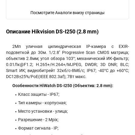
Посмотрите Аналоги внизу страницы
Описание Hikvision DS-I250 (2.8 mm)
2Мп уличная цилиндрическая IP-камера с EXIR-
подсветкой до 30м. 1/2.8'' Progressive Scan CMOS матрица;
объектив 2.8мм; угол обзора 103°; механический ИК-фильтр;
0.01Лк@F1.2; H.265+/H.264+/MJPEG, DWDR; 3D DNR; BLC;
Smart ИК; видеобитрейт 32кб/с-8Мб/с; IP67; -40°C до +60°C;
DC12В±25%/PoE(IEEE 802.3af); 7Вт макс.
Особенности HiWatch DS-I250 (Объектив: 2.8 mm):
Класс защиты - IP67;
Тип камеры - корпусная;
Место установки - улица;
Разрешение - 2 Mpix;
Формат сигнала - IP;