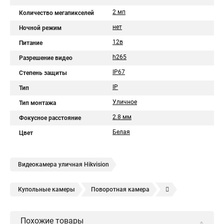
2 мп
Количество мегапикселей
нет
Ночной режим
12в
Питание
h265
Разрешение видео
IP67
Степень защиты
IP
Тип
Уличное
Тип монтажа
2.8 мм
Фокусное расстояние
Белая
Цвет
Видеокамера уличная Hikvision
Купольные камеры
Поворотная камера
Уличная камера
Уличные камеры hikvision
Похожие товары
Камера видеонаблюдения hikvision