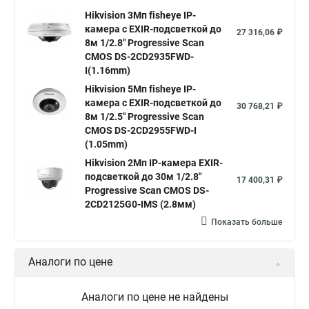
Hikvision камера ds 2cd2023g0 i
Купольная камера
Hikvision 3Мп fisheye IP-
камера c EXIR-подсветкой до
Уличная камера
Hikvision ip camera
27 316,06 ₽
8м 1/2.8" Progressive Scan
Hikvision поворотная камера
Hikvision купольная
CMOS DS-2CD2935FWD-
I(1.16mm)
Нikvision микрофон
Hikvision поворотная
Hikvision 5Мп fisheye IP-
Hikvision порты
камера c EXIR-подсветкой до
30 768,21 ₽
8м 1/2.5" Progressive Scan
CMOS DS-2CD2955FWD-I
(1.05mm)
Hikvision 2Мп IP-камера EXIR-
подсветкой до 30м 1/2.8"
17 400,31 ₽
Progressive Scan CMOS DS-
2CD2125G0-IMS (2.8мм)
Показать больше
Аналоги по цене
Аналоги по цене не найдены